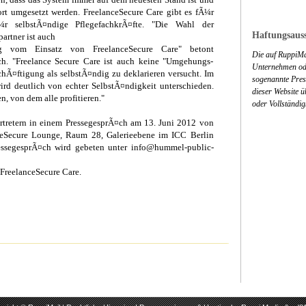
ort umgesetzt werden. FreelanceSecure Care gibt es fÃ¼r
r selbstÃ¤ndige PflegefachkrÃ¤fte. "Die Wahl der
Haftungsauss
artner ist auch
g vom Einsatz von FreelanceSecure Care" betont
Die auf RuppiMa
. "Freelance Secure Care ist auch keine "Umgehungs-
Unternehmen ode
Ã¤ftigung als selbstÃ¤ndig zu deklarieren versucht. Im
sogenannte Press
ird deutlich von echter SelbstÃ¤ndigkeit unterschieden.
dieser Website 
, von dem alle profitieren."
oder Vollständig
rtretern in einem PressegesprÃ¤ch am 13. Juni 2012 von
ceSecure Lounge, Raum 28, Galerieebene im ICC Berlin
ssegesprÃ¤ch wird gebeten unter info@hummel-public-
FreelanceSecure Care.