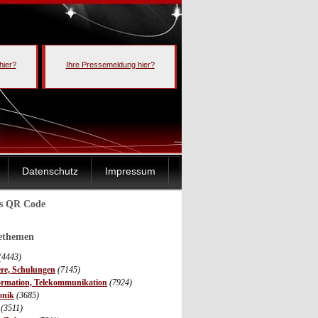
hier?
Ihre Pressemeldung hier?
Datenschutz
Impressum
ls QR Code
sethemen
(4443)
ere, Schulungen
(7145)
ormation, Telekommunikation
(7924)
onik
(3685)
(3511)