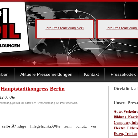
Ihre Pressemeldung hier?
Ihre Pressemeldung 
iben
Aktuelle Pressemeldungen
Kontakt
Pressekodex
 Hauptstadtkongress Berlin
Direktlink a
 12:00 Uhr
Unsere Pres
emeldung, finden Sie unter der Pressemeldung bei Pressekontakt.
Auto, Verkehr
Bildung, Karri
Computer, Inf
elbstÃ¤ndige PflegefachkrÃ¤fte zum Schutz vor
Elektro, Elektr
Essen, Trinken