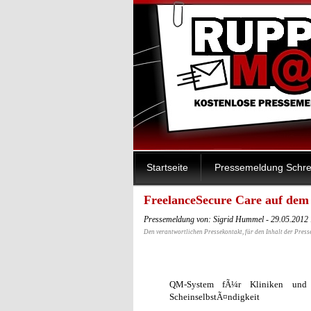
Startseite
Pressemeldung Schre
FreelanceSecure Care auf dem
Pressemeldung von: Sigrid Hummel - 29.05.2012
Den verantwortlichen Pressekontakt, für den Inhalt der Press
QM-System fÃ¼r Kliniken und s
ScheinselbstÃ¤ndigkeit