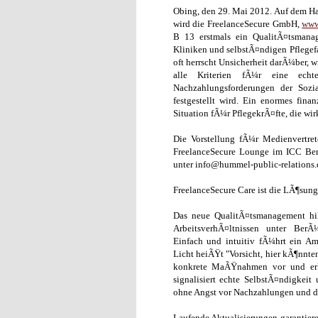
Obing, den 29. Mai 2012. Auf dem H
wird die FreelanceSecure GmbH,
www
B 13 erstmals ein QualitÃ¤tsmana
Kliniken und selbstÃ¤ndigen Pflegef
oft herrscht Unsicherheit darÃ¼ber, 
alle Kriterien fÃ¼r eine echt
Nachzahlungsforderungen der Sozia
festgestellt wird. Ein enormes fina
Situation fÃ¼r PflegekrÃ¤fte, die wi
Die Vorstellung fÃ¼r Medienvertret
FreelanceSecure Lounge im ICC Be
unter info@hummel-public-relations.
FreelanceSecure Care ist die LÃ¶sung
Das neue QualitÃ¤tsmanagement hil
ArbeitsverhÃ¤ltnissen unter BerÃ
Einfach und intuitiv fÃ¼hrt ein Am
Licht heiÃŸt "Vorsicht, hier kÃ¶nnte
konkrete MaÃŸnahmen vor und erkl
signalisiert echte SelbstÃ¤ndigkeit
ohne Angst vor Nachzahlungen und d
Laufende Aktualisierungen garantier