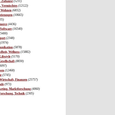
r, Zuhause
(5211)
s, Vermischtes
(12122)
, Wohnen
(6832)
leistungen
(10665)
35)
merce
(4436)
 Software
(16540)
(5400)
port
(2348)
(1974)
unikation
(5878)
dheit, Wellness
(15882)
ifestyle
(5170)
Gesellschaft
(8830)
3097)
sen
(12468)
ie
(5745)
irtschaft, Finanzen
(25757)
nde
(973)
eting, Marktforschung
(4060)
Forschung, Technik
(2305)