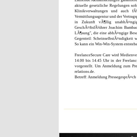
aktuelle gesetzliche Regelungen sof
Klinikverwaltungen und auch fÃ¼
Vermittlungsagentur und der Vertragsp
in Zukunft vÃ¶llig unabhÃ¤ngi
GeschÃ¤ftsfÃ¼hrer Joachim Bambach
LÃ¶sung", die eine abhÃ¤ngige Besch
Gegenteil: ScheinselbstÃ¤ndigkeit w
So kann ein Win-Win-System entstehen
FreelanceSecure Care wird Medienve
14.00 bis 14.45 Uhr in der Freelan
vorgestellt. Um Anmeldung zum Pre
relations.de.
Betreff: Anmeldung PressegesprÃ¤ch 