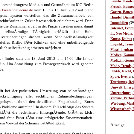
Familie, Kinde
auptstadtkongress Medizin und Gesundheit im ICC Berlin
Freizeit, Bunte
.FreelanceSecure.de
vom 13. bis 15. Juni 2012 auf Stand
Garten, Bauen
gementsystem vorstellen, das die Zusammenarbeit von
Handel, Dienst
achkrÃ¤ften in Zukunft wesentlich erleichtern wird. Denn
Immobilien
(39
wie die Zusammenarbeit in der Praxis aussehen muss, damit
Internet, Ecom
e selbstÃ¤ndige TÃ¤tigkeit erfÃ¼llt sind. Hohe
IT, NewMedia,
lversicherungen drohen, wenn ScheinselbstÃ¤ndigkeit
Kunst, Kultur
nzielles Risiko fÃ¼r Kliniken und eine unbefriedigende
Logistik, Trans
rklich selbstÃ¤ndig arbeiten mÃ¶chten.
Maschinenbau
Medien, Komm
er findet statt am 13. Juni 2012 um 14.00 Uhr in der
Medizin, Gesun
rlin. Um Anmeldung zum PressegesprÃ¤ch wird gebeten
Mode, Trends, L
de.
Politik, Recht, 
Sport, Events
(
Tourismus, Rei
Umwelt, Energ
ft bei der praktischen Umsetzung von selbstÃ¤ndigen
Unternehmen, W
¼cksichtigung aller rechtlichen Rahmenbedingungen.
Vereine, Verbä
pelsystem durch den detaillierten Fragenkatalog. Rotes
Werbung, Mark
n Probleme auftreten". In diesem Fall schlÃ¤gt das System
Wissenschaft, 
Ã¤rt die rechtlichen HintergrÃ¼nde. GrÃ¼nes Licht
 und freie Fahrt fÃ¼r eine erfolgreiche Zusammenarbeit,
em Vorwurf der ScheinselbstÃ¤ndigkeit.
Anzeige
en, dass das System immer auf dem neuesten Stand ist und