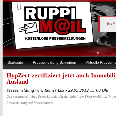
Ihre P
Startseite
Pressemeldung Schreiben
Aktuelle Pressem
HypZert zertifiziert jetzt auch Immobil
Ausland
Pressemeldung von: Reiner Lux - 29.05.2012 15:00 Uhr
Den verantwortlichen Pressekontakt, für den Inhalt der Pressemeldung, finden
Pressemeldung bei Pressekontakt.