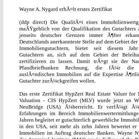
Wayne A. Nygard erhÃ¤lt erstes Zertifikat
(ddp direct) Die QualitÃ¤t eines Immobilienwert
maÃŸgeblich von der Qualifikation des Gutachters 
jenseits deutscher Grenzen immer Ã¶fter erkan
Deutschlands anerkannteste Stelle auf dem Gebiet der 
Immobiliengutachtern, bietet seit diesem Jah
Gutachtern an, sich auf dem Gebiet der Beleihun
zertifizieren zu lassen. Damit trÃ¤gt sie der Na
Pfandbriefbanken Rechnung, die fÃ¼r die
auslÃ¤ndischen Immobilien auf die Expertise Ã¶rtlich
Gutachter zurÃ¼ckgreifen wollen.
Das erste Zertifikat HypZert Real Estate Valuer fo
Valuation - CIS HypZert (MLV) wurde jetzt an 
NeuBridge (USA) Ã¼berreicht. Er verfÃ¼gt Ã¼b
Erfahrungen im Bereich Immobilienwertermittlung
Jahren begleitet er gutachterlich gewerbliche Immobi
in den USA, seit mehr als zehn Jahren bewertet er
Immobilien im Auftrag deutscher Banken. Wayne Ny