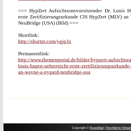
=== HypZert Aufsichtsratsvorsitzender Dr. Louis 
erste Zertifizierungsurkunde CIS HypZert (MLV) an
NeuBridge (USA) (Bild) ===
Shortlink:
http://shortpr.com/ygjp3x
Permanentlink:
http://www.themenportal.de/bilder/hypzert-aufsichtsra
louis-hagen-ueberreicht-erste-zertifizierungsurkunde
an-wayne-a-nygard-neubridge-usa
Copyright ©
RuppiMail
|
Rechtliche Hinwe