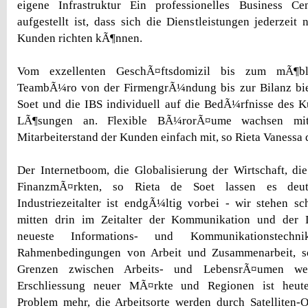
eigene Infrastruktur Ein professionelles Business C
aufgestellt ist, dass sich die Dienstleistungen jederzei
Kunden richten kÃ¶nnen.
Vom exzellenten GeschÃ¤ftsdomizil bis zum mÃ¶bli
TeambÃ¼ro von der FirmengrÃ¼ndung bis zur Bilanz bie
Soet und die IBS individuell auf die BedÃ¼rfnisse des 
LÃ¶sungen an. Flexible BÃ¼rorÃ¤ume wachsen m
Mitarbeiterstand der Kunden einfach mit, so Rieta Vanessa 
Der Internetboom, die Globalisierung der Wirtschaft, d
FinanzmÃ¤rkten, so Rieta de Soet lassen es deut
Industriezeitalter ist endgÃ¼ltig vorbei - wir stehen s
mitten drin im Zeitalter der Kommunikation und der D
neueste Informations- und Kommunikationstechn
Rahmenbedingungen von Arbeit und Zusammenarbeit, so
Grenzen zwischen Arbeits- und LebensrÃ¤umen wer
Erschliessung neuer MÃ¤rkte und Regionen ist heute
Problem mehr, die Arbeitsorte werden durch Satelliten-O