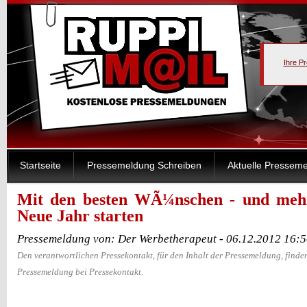
Ihre P
Startseite
Pressemeldung Schreiben
Aktuelle Pressem
Mit den besten WÃ¼nschen - und mehr
Neue Jahr starten
Pressemeldung von: Der Werbetherapeut - 06.12.2012 16:
Den verantwortlichen Pressekontakt, für den Inhalt der Pressemeldung, finden
Pressemeldung bei Pressekontakt.