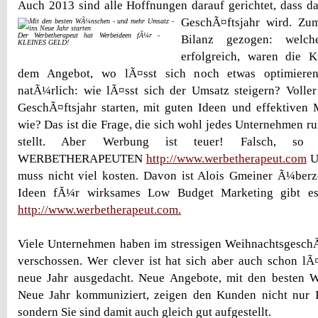
Auch 2013 sind alle Hoffnungen darauf gerichtet, dass da
GeschÃ¤ftsjahr wird.
Zum
Der Werbetherapeut hat Werbeideen fÃ¼r -
Bilanz gezogen: welch
KLEINES GELD!
erfolgreich, waren die 
dem Angebot, wo lÃ¤sst sich noch etwas optimieren
natÃ¼rlich: wie lÃ¤sst sich der Umsatz steigern? Volle
GeschÃ¤ftsjahr starten, mit guten Ideen und effektiven 
wie? Das ist die Frage, die sich wohl jedes Unternehmen r
stellt. Aber Werbung ist teuer! Falsch, so
WERBETHERAPEUTEN
http://www.werbetherapeut.com
U
muss nicht viel kosten. Davon ist Alois Gmeiner Ã¼berz
Ideen fÃ¼r wirksames Low Budget Marketing gibt es
http://www.werbetherapeut.com.
Viele Unternehmen haben im stressigen WeihnachtsgeschÃ¤
verschossen. Wer clever ist hat sich aber auch schon l
neue Jahr ausgedacht. Neue Angebote, mit den besten
Neue Jahr kommuniziert, zeigen den Kunden nicht nur 
sondern Sie sind damit auch gleich gut aufgestellt.