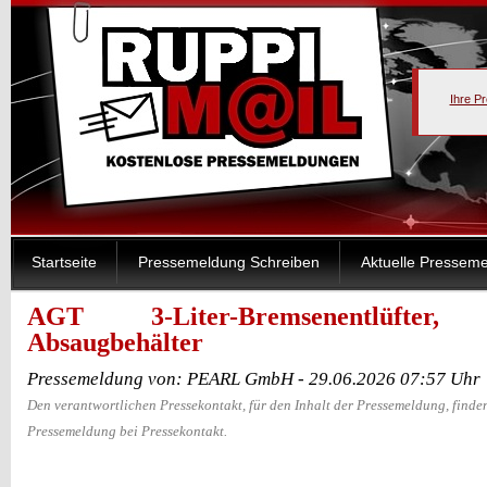
Ihre P
Startseite
Pressemeldung Schreiben
Aktuelle Pressem
AGT 3-Liter-Bremsenentlüfter, 
Absaugbehälter
Pressemeldung von: PEARL GmbH - 29.06.2026 07:57 Uhr
Den verantwortlichen Pressekontakt, für den Inhalt der Pressemeldung, finden
Pressemeldung bei Pressekontakt.