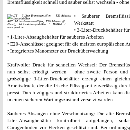
Bremsflüssigkeit schnell und sauber selbst wechseln - ohn
• Sauberer Bremsflüssi
AGT 3-Liter-Bremsenentlüfter, E20-Adapter (Ø
Werkstatt
45mm), 1-Liter-Absaugbehälter / JX-8110 /
www.pearl.de
• 3-Liter-Druckbehälter für
• 1-Liter-Absaugbehälter für sauberes Arbeiten
• E20-Anschlüsse: geeignet für die meisten europäischen 
• Integriertes Manometer zur Drucküberwachung
Kraftvoller Druck für schnellen Wechsel: Der Bremsflüs
nun selbst erledigt werden – ohne zweite Person und
großzügige 3-Liter-Druckbehälter erzeugt einen gleich
Arbeitsdruck, der die frische Flüssigkeit zuverlässig dur
presst. Durch zügiges und strukturiertes Arbeiten kann d
in einen sicheren Wartungszustand versetzt werden.
Sauberes Absaugen ohne Verschmutzung: Die alte Bremsfl
Liter-Absaugbehälter kontrolliert aufgefangen, so
Garagenboden vor Flecken geschützt sind. Bei ordnungs