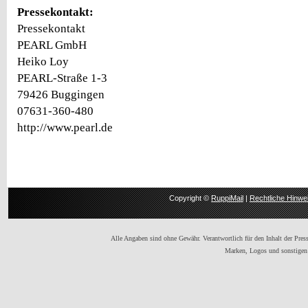
Pressekontakt:
Pressekontakt
PEARL GmbH
Heiko Loy
PEARL-Straße 1-3
79426 Buggingen
07631-360-480
http://www.pearl.de
Copyright ©
RuppiMail
|
Rechtliche Hinwe
Alle Angaben sind ohne Gewähr. Verantwortlich für den Inhalt der Presse
Marken, Logos und sonstigen 