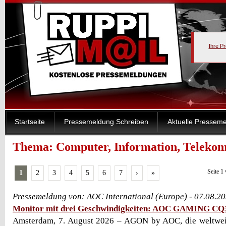
Ihre P
Startseite
Pressemeldung Schreiben
Aktuelle Pressem
Thema: Computer, Information, Teleko
Seite 1
1
2
3
4
5
6
7
›
»
Pressemeldung von: AOC International (Europe) - 07.08.2
Monitor mit drei Geschwindigkeiten: AOC GAMING C
Amsterdam, 7. August 2026 – AGON by AOC, die weltwei