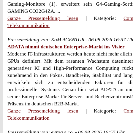
Gaming-Monitore (1), erweitert sein G4-Gaming-So
GAMING CQ32G4ZA. ...
Ganze Pressemeldung lesen
| Kategorie:
Com
Telekommunikation
Pressemeldung von: KoM AGENTUR - 06.08.2026 16:57 Uh
ADATA nimmt deutschen Enterprise-Markt ins Visier
Moderne IT-Infrastrukturen werden heute nicht mehr allein
GPUs definiert. Mit dem rasanten Wachstum dateninte
generativer KI und High-Performance Computing rückt
zunehmend in den Fokus. Bandbreite, Stabilität und langf
entwickeln sich zu entscheidenden Faktoren für die
professioneller Systeme. Genau hier setzt ADATA an un
seiner Enterprise-Marke für Server- und Rechenzentrumslö
Präsenz im deutschen B2B-Markt.
Ganze Pressemeldung lesen
| Kategorie:
Com
Telekommunikation
Pressemeldung von: eyroq s.r.o. - 06.08.2026 16:57 Uhr