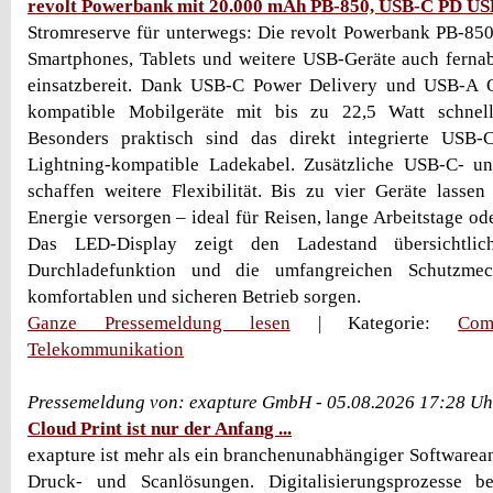
revolt Powerbank mit 20.000 mAh PB-850, USB-C PD U
Stromreserve für unterwegs: Die revolt Powerbank PB-85
Smartphones, Tablets und weitere USB-Geräte auch ferna
einsatzbereit. Dank USB-C Power Delivery und USB-A 
kompatible Mobilgeräte mit bis zu 22,5 Watt schnell
Besonders praktisch sind das direkt integrierte USB
Lightning-kompatible Ladekabel. Zusätzliche USB-C- 
schaffen weitere Flexibilität. Bis zu vier Geräte lassen 
Energie versorgen – ideal für Reisen, lange Arbeitstage od
Das LED-Display zeigt den Ladestand übersichtli
Durchladefunktion und die umfangreichen Schutzmec
komfortablen und sicheren Betrieb sorgen.
Ganze Pressemeldung lesen
| Kategorie:
Com
Telekommunikation
Pressemeldung von: exapture GmbH - 05.08.2026 17:28 Uh
Cloud Print ist nur der Anfang ...
exapture ist mehr als ein branchenunabhängiger Softwareanb
Druck- und Scanlösungen. Digitalisierungsprozesse b