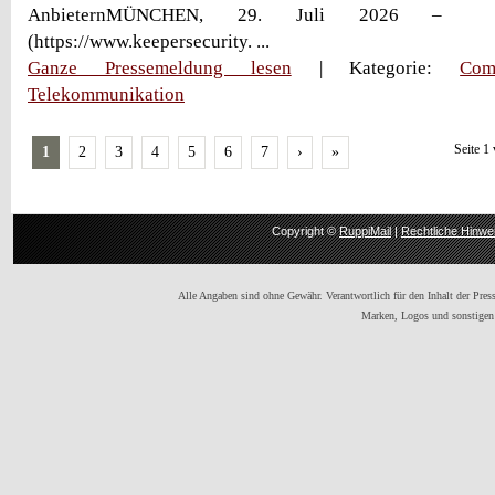
AnbieternMÜNCHEN, 29. Juli 2026 – K
(https://www.keepersecurity. ...
Ganze Pressemeldung lesen
| Kategorie:
Com
Telekommunikation
Seite 1
1
2
3
4
5
6
7
›
»
Copyright ©
RuppiMail
|
Rechtliche Hinwe
Alle Angaben sind ohne Gewähr. Verantwortlich für den Inhalt der Presse
Marken, Logos und sonstigen 