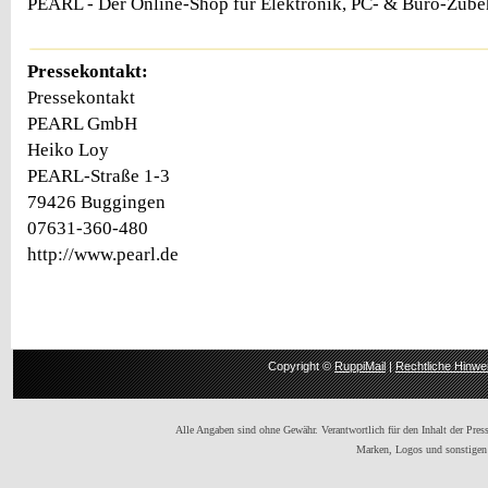
PEARL - Der Online-Shop für Elektronik, PC- & Büro-Zu
Pressekontakt:
Pressekontakt
PEARL GmbH
Heiko Loy
PEARL-Straße 1-3
79426 Buggingen
07631-360-480
http://www.pearl.de
Copyright ©
RuppiMail
|
Rechtliche Hinwe
Alle Angaben sind ohne Gewähr. Verantwortlich für den Inhalt der Presse
Marken, Logos und sonstigen 