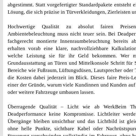
abgestimmt. Statt vorgefertigter Standardpakete entsteht 
Lösung, die sich präzise in Türverkleidungen, Zierleisten 
Hochwertige Qualität zu absolut fairen PreisenE
Ambientebeleuchtung muss nicht teuer sein. Bei Deadper
fachgerecht montierte Innenraumbeleuchtung bereits 
erhalten vorab eine klare, nachvollziehbare Kalkulati
welche Leistung sie für ihr Geld bekommen. Wer mö
Grundausstattung an Türen und Mittelkonsole Schritt für S
Bereiche wie Fußraum, Lüftungsdüsen, Lautsprecher oder T
die Kosten dabei jederzeit im Blick. Dieses faire Preis-Le
einer der Gründe, warum viele Kundinnen und Kunden a
oder weitere Fahrzeuge umbauen lassen.
Überragende Qualität – Licht wie ab WerkBeim Th
Deadperformance keine Kompromisse. Lichtleiter werde
Übergänge bleiben unsichtbar und das Lichtbild ist gle
ohne helle Punkte, sichtbare Kabel oder Nachrüstspu
Steuerung verschwinden vollständig im Fahrzeug, ohne b