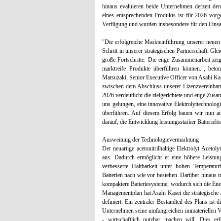
hinaus evaluieren beide Unternehmen derzeit den
eines entsprechenden Produkts ist für 2026 vorge
Verfügung und wurden insbesondere für den Einsatz
"Die erfolgreiche Markteinführung unserer neuen 
Schritt in unserer strategischen Partnerschaft. G
große Fortschritte. Die enge Zusammenarbeit zei
marktreife Produkte überführen können.", bet
Matsuzaki, Senior Executive Officer von Asahi Ka
zwischen dem Abschluss unserer Lizenzvereinba
2026 verdeutlicht die zielgerichtete und enge Zu
uns gelungen, eine innovative Elektrolyttechnolog
überführen. Auf diesem Erfolg bauen wir nun auf
darauf, die Entwicklung leistungsstarker Batteriel
Ausweitung der Technologievermarktung
Der neuartige acetonitrilhaltige Elektrolyt Aceto
aus. Dadurch ermöglicht er eine höhere Leistun
verbesserte Haltbarkeit unter hohen Temperatu
Batterien nach wie vor bestehen. Darüber hinaus 
kompaktere Batteriesysteme, wodurch sich die Ener
Managementplan hat Asahi Kasei die strategische
definiert. Ein zentraler Bestandteil des Plans ist
Unternehmen seine umfangreichen immateriellen 
- wirtschaftlich nutzbar machen will. Dies e