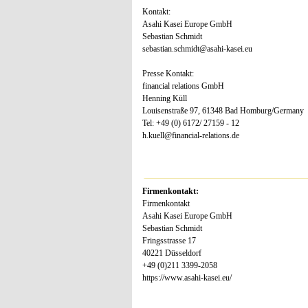
Kontakt:
Asahi Kasei Europe GmbH
Sebastian Schmidt
sebastian.schmidt@asahi-kasei.eu
Presse Kontakt:
financial relations GmbH
Henning Küll
Louisenstraße 97, 61348 Bad Homburg/Germany
Tel: +49 (0) 6172/ 27159 - 12
h.kuell@financial-relations.de
Firmenkontakt:
Firmenkontakt
Asahi Kasei Europe GmbH
Sebastian Schmidt
Fringsstrasse 17
40221 Düsseldorf
+49 (0)211 3399-2058
https://www.asahi-kasei.eu/