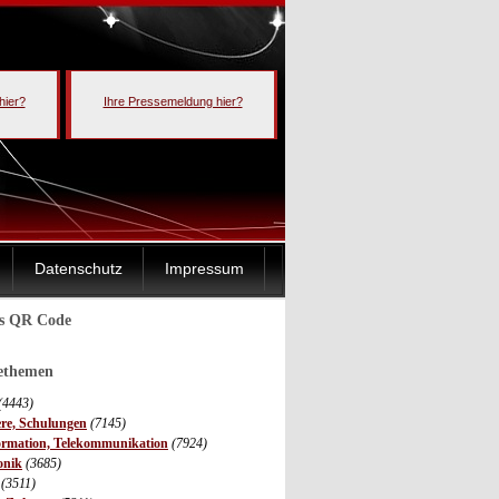
hier?
Ihre Pressemeldung hier?
Datenschutz
Impressum
ls QR Code
sethemen
(4443)
ere, Schulungen
(7145)
ormation, Telekommunikation
(7924)
onik
(3685)
(3511)