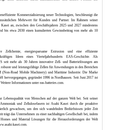
eneffiziente Kommerzialisierung neuer Technologien, beschleunigt die
 zusätzlichen Mehrwert für Kunden und Partner. Im Rahmen seiner
hi Kasei an, zwischen den Geschäftsjahren 2025 und 2027 mindestens
und bis etwa 2030 einen kumulierten Gewinnbeitrag von mehr als 10
e Zellchemie, energiesparsame Extrusion und eine effiziente
äftigen Ideen eines Vierteljahrhunderts EAS-Geschichte. Als
EAS seit mehr als 30 Jahren innovative Zell- und Batterielösungen am
 robuste und leistungsfähige Zellen für Anwendungen in den Bereichen
M (Non-Road Mobile Machinery) und Maritime Industrie. Die Marke
hervorgegangen, gegründet 1996 in Nordhausen. Seit Juni 2017 ist
eitere Informationen unter eas-batteries.com.
 Lebensqualität von Menschen auf der ganzen Welt bei. Seit seiner
mmoniak und Zellulosefasern ist Asahi Kasei durch die proaktive
uierlich gewachsen, um den sich wandelnden Bedürfnissen jeder Zeit
it trägt das Unternehmen zu einer nachhaltigen Gesellschaft bei, indem
e, Homes und Material Lösungen für die Herausforderungen der Welt
www.asahi-kasei.com.