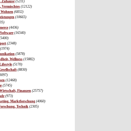
r, Zuhause
(5211)
s, Vermischtes
(12122)
, Wohnen
(6832)
leistungen
(10665)
35)
merce
(4436)
 Software
(16540)
(5400)
port
(2348)
(1974)
unikation
(5878)
dheit, Wellness
(15882)
ifestyle
(5170)
Gesellschaft
(8830)
3097)
sen
(12468)
ie
(5745)
irtschaft, Finanzen
(25757)
nde
(973)
eting, Marktforschung
(4060)
Forschung, Technik
(2305)