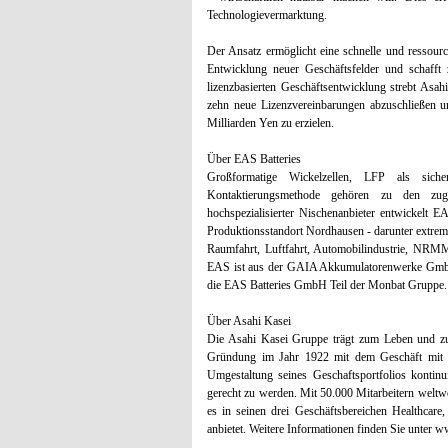
Technologievermarktung.
Der Ansatz ermöglicht eine schnelle und ressourc
Entwicklung neuer Geschäftsfelder und schafft
lizenzbasierten Geschäftsentwicklung strebt Asa
zehn neue Lizenzvereinbarungen abzuschließen 
Milliarden Yen zu erzielen.
Über EAS Batteries
Großformatige Wickelzellen, LFP als sicher
Kontaktierungsmethode gehören zu den zugkr
hochspezialisierter Nischenanbieter entwickelt 
Produktionsstandort Nordhausen - darunter extrem
Raumfahrt, Luftfahrt, Automobilindustrie, NRM
EAS ist aus der GAIA Akkumulatorenwerke GmbH 
die EAS Batteries GmbH Teil der Monbat Gruppe. W
Über Asahi Kasei
Die Asahi Kasei Gruppe trägt zum Leben und zur
Gründung im Jahr 1922 mit dem Geschäft mit A
Umgestaltung seines Geschaftsportfolios kontin
gerecht zu werden. Mit 50.000 Mitarbeitern weltwe
es in seinen drei Geschäftsbereichen Healthcar
anbietet. Weitere Informationen finden Sie unter 