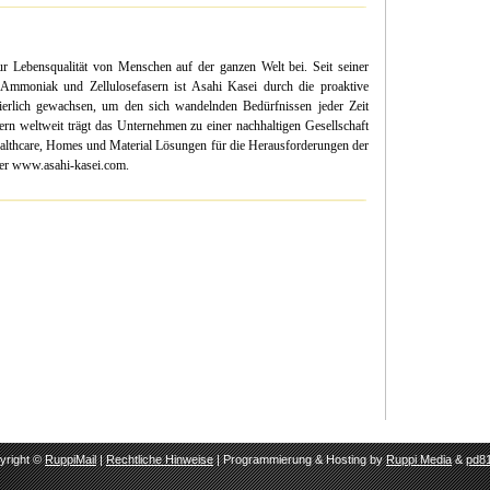
 Lebensqualität von Menschen auf der ganzen Welt bei. Seit seiner
mmoniak und Zellulosefasern ist Asahi Kasei durch die proaktive
uierlich gewachsen, um den sich wandelnden Bedürfnissen jeder Zeit
ern weltweit trägt das Unternehmen zu einer nachhaltigen Gesellschaft
Healthcare, Homes und Material Lösungen für die Herausforderungen der
nter www.asahi-kasei.com.
yright ©
RuppiMail
|
Rechtliche Hinweise
| Programmierung & Hosting by
Ruppi Media
&
pd81