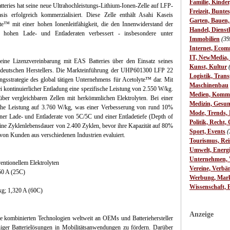
Familie, Kinde
tteries hat seine neue Ultrahochleistungs-Lithium-Ionen-Zelle auf LFP-
Freizeit, Bunte
sis erfolgreich kommerzialisiert. Diese Zelle enthält Asahi Kaseis
Garten, Bauen
lyte™ mit einer hohen Ionenleitfähigkeit, die den Innenwiderstand der
Handel, Dienst
ei hohen Lade- und Entladeraten verbessert - insbesondere unter
Immobilien
(39
Internet, Ecom
IT, NewMedia,
ine Lizenzvereinbarung mit EAS Batteries über den Einsatz seines
Kunst, Kultur
es deutschen Herstellers. Die Markteinführung der UHP601300 LFP 22
Logistik, Trans
rungsstrategie des global tätigen Unternehmens für Acetolyte™ dar. Mit
Maschinenbau
ei kontinuierlicher Entladung eine spezifische Leistung von 2.550 W/kg.
Medien, Komm
ber vergleichbaren Zellen mit herkömmlichen Elektrolyten. Bei einer
Medizin, Gesun
ische Leistung auf 3.760 W/kg, was einer Verbesserung von rund 10%
Mode, Trends, L
einer Lade- und Entladerate von 5C/5C und einer Entladetiefe (Depth of
Politik, Recht, 
e Zyklenlebensdauer von 2.400 Zyklen, bevor ihre Kapazität auf 80%
Sport, Events
(
 von Kunden aus verschiedenen Industrien evaluiert.
Tourismus, Rei
Umwelt, Energ
Unternehmen, W
entionellem Elektrolyten
Vereine, Verbä
50 A (25C)
Werbung, Mark
Wissenschaft, 
g; 1,320 A (60C)
Anzeige
re kombinierten Technologien weltweit an OEMs und Batteriehersteller
ähiger Batterielösungen in Mobilitätsanwendungen zu fördern. Darüber