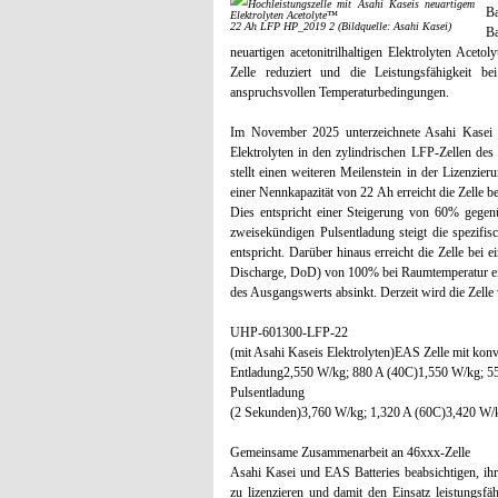
Ba
22 Ah LFP HP_2019 2 (Bildquelle: Asahi Kasei)
Ba
neuartigen acetonitrilhaltigen Elektrolyten Aceto
Zelle reduziert und die Leistungsfähigkeit b
anspruchsvollen Temperaturbedingungen.
Im November 2025 unterzeichnete Asahi Kasei e
Elektrolyten in den zylindrischen LFP-Zellen d
stellt einen weiteren Meilenstein in der Lizenzie
einer Nennkapazität von 22 Ah erreicht die Zelle b
Dies entspricht einer Steigerung von 60% gegenü
zweisekündigen Pulsentladung steigt die spezif
entspricht. Darüber hinaus erreicht die Zelle bei 
Discharge, DoD) von 100% bei Raumtemperatur ein
des Ausgangswerts absinkt. Derzeit wird die Zelle
UHP-601300-LFP-22
(mit Asahi Kaseis Elektrolyten)EAS Zelle mit konv
Entladung2,550 W/kg; 880 A (40C)1,550 W/kg; 5
Pulsentladung
(2 Sekunden)3,760 W/kg; 1,320 A (60C)3,420 W/k
Gemeinsame Zusammenarbeit an 46xxx-Zelle
Asahi Kasei und EAS Batteries beabsichtigen, ih
zu lizenzieren und damit den Einsatz leistungsf