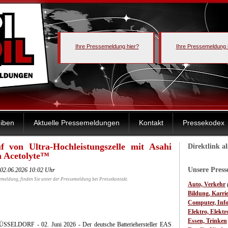
Ihre Pressemeldung hier?
Ihre Pressemeldung 
iben
Aktuelle Pressemeldungen
Kontakt
Pressekodex
f von Ultra-Hochleistungszelle mit Asahi
Direktlink a
n Acetolyte™
Unsere Pres
 02.06.2026 10:02 Uhr
emeldung, finden Sie unter der Pressemeldung bei Pressekontakt.
Auto, Verkehr
Bildung, Karri
Computer, Inf
Elektro, Elektr
Essen, Trinken
SSELDORF - 02. Juni 2026 - Der deutsche Batteriehersteller EAS