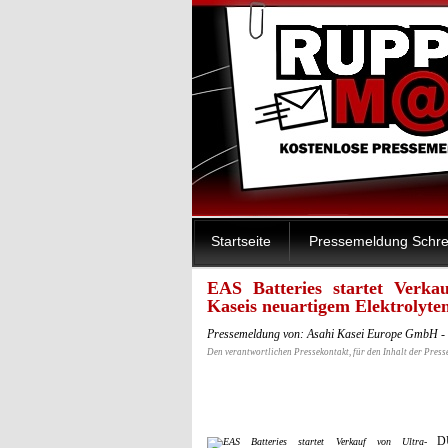
Startseite
Pressemeldung Schre
EAS Batteries startet Verkau
Kaseis neuartigem Elektrolyte
Pressemeldung von: Asahi Kasei Europe GmbH -
Den verantwortlichen Pressekontakt, für den Inhalt der Press
DÜ