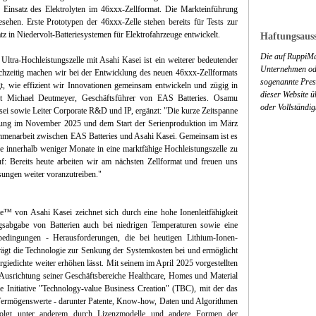
 Einsatz des Elektrolyten im 46xxx-Zellformat. Die Markteinführung
sehen. Erste Prototypen der 46xxx-Zelle stehen bereits für Tests zur
 in Niedervolt-Batteriesystemen für Elektrofahrzeuge entwickelt.
Haftungsauss
Die auf RuppiMa
Ultra-Hochleistungszelle mit Asahi Kasei ist ein weiterer bedeutender
Unternehmen ode
leichzeitig machen wir bei der Entwicklung des neuen 46xxx-Zellformats
sogenannte Press
gt, wie effizient wir Innovationen gemeinsam entwickeln und zügig in
dieser Website 
ont Michael Deutmeyer, Geschäftsführer von EAS Batteries. Osamu
oder Vollständig
sei sowie Leiter Corporate R&D und IP, ergänzt: "Die kurze Zeitspanne
rung im November 2025 und dem Start der Serienproduktion im März
sammenarbeit zwischen EAS Batteries und Asahi Kasei. Gemeinsam ist es
ie innerhalb weniger Monate in eine marktfähige Hochleistungszelle zu
: Bereits heute arbeiten wir am nächsten Zellformat und freuen uns
ösungen weiter voranzutreiben."
lyte™ von Asahi Kasei zeichnet sich durch eine hohe Ionenleitfähigkeit
gsabgabe von Batterien auch bei niedrigen Temperaturen sowie eine
rbedingungen - Herausforderungen, die bei heutigen Lithium-Ionen-
trägt die Technologie zur Senkung der Systemkosten bei und ermöglicht
giedichte weiter erhöhen lässt. Mit seinem im April 2025 vorgestellten
 Ausrichtung seiner Geschäftsbereiche Healthcare, Homes und Material
 die Initiative "Technology-value Business Creation" (TBC), mit der das
Vermögenswerte - darunter Patente, Know-how, Daten und Algorithmen
rfolgt unter anderem durch Lizenzmodelle und andere Formen der