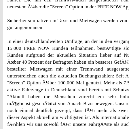
neuestem Ã¼ber die "Screen" Option in der FREE NOW App 
Sicherheitsinitiativen in Taxis und Mietwagen werden von
gut angenommen
In einer deutschlandweiten Umfrage, an der in den verg
15.000 FREE NOW Kunden teilnahmen, bestÃ¤tigte sic
Kunden aufgrund der aktuellen Situation lieber auf N
Ãœber 40 Prozent der Befragten haben ein besseres GefÃ¼h
bestellter Mietwagen mit einer Trennwand ausgestatt
unterstreichen auch die aktuellen Buchungszahlen: Seit 
"Screen" Option Ã¼ber 100.000 Mal genutzt. Mehr als
aktive Fahrzeuge in Deutschland sind bereits mit Schutz
"Aktuell haben die Menschen zurecht ein sehr hohe
mÃ¶glichst geschÃ¼tzt von A nach B zu bewegen. Unsere
noch einmal deutlich gezeigt, dass fÃ¼r mehr als zwei 
dieser Aspekt aktuell am wichtigsten ist. Als international
fÃ¼hlen wir uns sowohl fÃ¼r unsere FahrgÃ¤ste als auc