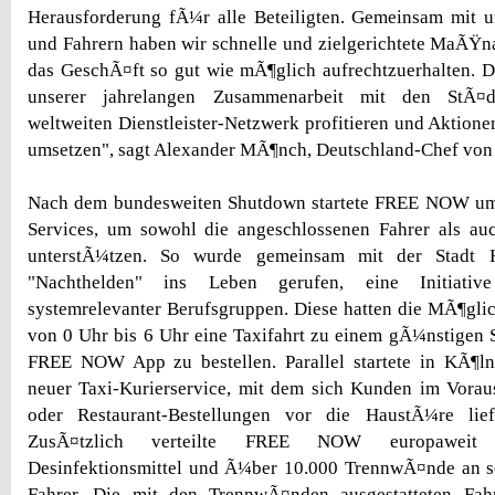
Herausforderung fÃ¼r alle Beteiligten. Gemeinsam mit 
und Fahrern haben wir schnelle und zielgerichtete MaÃŸn
das GeschÃ¤ft so gut wie mÃ¶glich aufrechtzuerhalten. 
unserer jahrelangen Zusammenarbeit mit den StÃ¤
weltweiten Dienstleister-Netzwerk profitieren und Aktione
umsetzen", sagt Alexander MÃ¶nch, Deutschland-Chef v
Nach dem bundesweiten Shutdown startete FREE NOW um
Services, um sowohl die angeschlossenen Fahrer als au
unterstÃ¼tzen. So wurde gemeinsam mit der Stadt 
"Nachthelden" ins Leben gerufen, eine Initiati
systemrelevanter Berufsgruppen. Diese hatten die MÃ¶glich
von 0 Uhr bis 6 Uhr eine Taxifahrt zu einem gÃ¼nstigen 
FREE NOW App zu bestellen. Parallel startete in KÃ¶
neuer Taxi-Kurierservice, mit dem sich Kunden im Vorau
oder Restaurant-Bestellungen vor die HaustÃ¼re lief
ZusÃ¤tzlich verteilte FREE NOW europaweit M
Desinfektionsmittel und Ã¼ber 10.000 TrennwÃ¤nde an s
Fahrer. Die mit den TrennwÃ¤nden ausgestatteten Fah