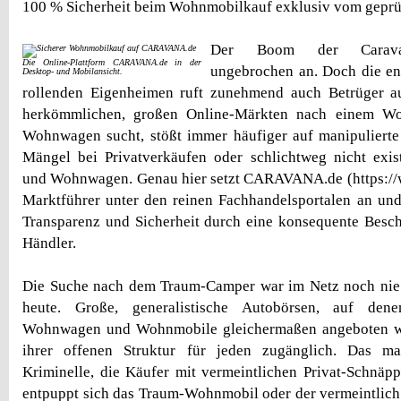
100 % Sicherheit beim Wohnmobilkauf exklusiv vom geprü
Der Boom der Caravan
Die Online-Plattform CARAVANA.de in der
ungebrochen an. Doch die e
Desktop- und Mobilansicht.
rollenden Eigenheimen ruft zunehmend auch Betrüger a
herkömmlichen, großen Online-Märkten nach einem W
Wohnwagen sucht, stößt immer häufiger auf manipulierte
Mängel bei Privatverkäufen oder schlichtweg nicht exi
und Wohnwagen. Genau hier setzt CARAVANA.de (https://w
Marktführer unter den reinen Fachhandelsportalen an un
Transparenz und Sicherheit durch eine konsequente Besc
Händler.
Die Suche nach dem Traum-Camper war im Netz noch nie s
heute. Große, generalistische Autobörsen, auf den
Wohnwagen und Wohnmobile gleichermaßen angeboten we
ihrer offenen Struktur für jeden zugänglich. Das ma
Kriminelle, die Käufer mit vermeintlichen Privat-Schnäp
entpuppt sich das Traum-Wohnmobil oder der vermeintlic