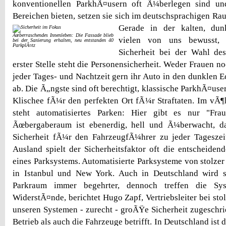
konventionellen ParkhÃ¤usern oft Ã¼berlegen sind und
Bereichen bieten, setzen sie sich im deutschsprachigen Ra
Gerade in der kalten, dunk
Ãœberraschendes Innenleben: Die Fassade blieb
vielen von uns bewusst, 
bei der Sanierung erhalten, neu entstanden 40
ParkplÃ¤tz
Sicherheit bei der Wahl des
erster Stelle steht die Personensicherheit. Weder Frauen 
jeder Tages- und Nachtzeit gern ihr Auto in den dunklen E
ab. Die Ã„ngste sind oft berechtigt, klassische ParkhÃ¤use
Klischee fÃ¼r den perfekten Ort fÃ¼r Straftaten. Im vÃ¶l
steht automatisiertes Parken: Hier gibt es nur "Fra
Ãœbergaberaum ist ebenerdig, hell und Ã¼berwacht, d
Sicherheit fÃ¼r den FahrzeugfÃ¼hrer zu jeder Tageszei
Ausland spielt der Sicherheitsfaktor oft die entscheiden
eines Parksystems. Automatisierte Parksysteme von stolzer
in Istanbul und New York. Auch in Deutschland wird si
Parkraum immer begehrter, dennoch treffen die Sy
WiderstÃ¤nde, berichtet Hugo Zapf, Vertriebsleiter bei sto
unseren Systemen - zurecht - groÃŸe Sicherheit zugeschr
Betrieb als auch die Fahrzeuge betrifft. In Deutschland ist 