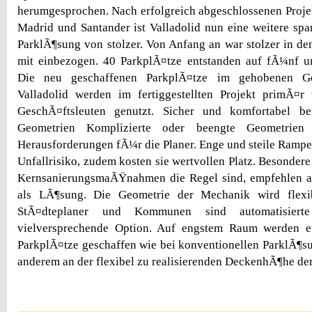
herumgesprochen. Nach erfolgreich abgeschlossenen Proje
Madrid und Santander ist Valladolid nun eine weitere span
ParklÃ¶sung von stolzer. Von Anfang an war stolzer in de
mit einbezogen. 40 ParkplÃ¤tze entstanden auf fÃ¼nf un
Die neu geschaffenen ParkplÃ¤tze im gehobenen Ges
Valladolid werden im fertiggestellten Projekt primÃ
GeschÃ¤ftsleuten genutzt. Sicher und komfortabel bei
Geometrien Komplizierte oder beengte Geometrien 
Herausforderungen fÃ¼r die Planer. Enge und steile Rampen
Unfallrisiko, zudem kosten sie wertvollen Platz. Besondere
KernsanierungsmaÃŸnahmen die Regel sind, empfehlen au
als LÃ¶sung. Die Geometrie der Mechanik wird flexi
StÃ¤dteplaner und Kommunen sind automatisierte
vielversprechende Option. Auf engstem Raum werden e
ParkplÃ¤tze geschaffen wie bei konventionellen ParklÃ¶sun
anderem an der flexibel zu realisierenden DeckenhÃ¶he de