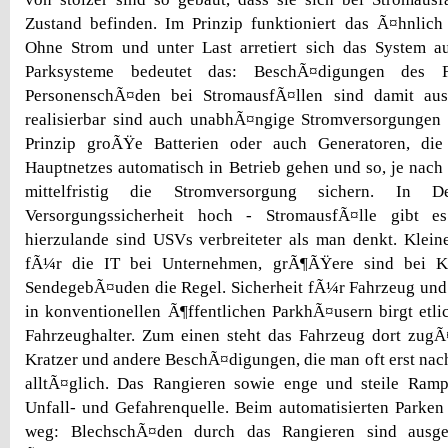
Zustand befinden. Im Prinzip funktioniert das Ã¤hnlic
Ohne Strom und unter Last arretiert sich das System a
Parksysteme bedeutet das: BeschÃ¤digungen des 
PersonenschÃ¤den bei StromausfÃ¤llen sind damit aus
realisierbar sind auch unabhÃ¤ngige Stromversorgungen 
Prinzip groÃŸe Batterien oder auch Generatoren, die
Hauptnetzes automatisch in Betrieb gehen und so, je nach
mittelfristig die Stromversorgung sichern. In D
Versorgungssicherheit hoch - StromausfÃ¤lle gibt 
hierzulande sind USVs verbreiteter als man denkt. Klein
fÃ¼r die IT bei Unternehmen, grÃ¶ÃŸere sind bei K
SendegebÃ¤uden die Regel. Sicherheit fÃ¼r Fahrzeug und
in konventionellen Ã¶ffentlichen ParkhÃ¤usern birgt etl
Fahrzeughalter. Zum einen steht das Fahrzeug dort zugÃ
Kratzer und andere BeschÃ¤digungen, die man oft erst nach
alltÃ¤glich. Das Rangieren sowie enge und steile Ramp
Unfall- und Gefahrenquelle. Beim automatisierten Parken 
weg: BlechschÃ¤den durch das Rangieren sind ausge