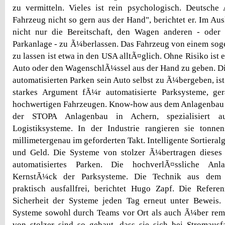
zu vermitteln. Vieles ist rein psychologisch. Deutsche
Fahrzeug nicht so gern aus der Hand", berichtet er. Im Ausl
nicht nur die Bereitschaft, den Wagen anderen - oder e
Parkanlage - zu Ã¼berlassen. Das Fahrzeug von einem sog
zu lassen ist etwa in den USA alltÃ¤glich. Ohne Risiko ist e
Auto oder den WagenschlÃ¼ssel aus der Hand zu geben. D
automatisierten Parken sein Auto selbst zu Ã¼bergeben, is
starkes Argument fÃ¼r automatisierte Parksysteme, ge
hochwertigen Fahrzeugen. Know-how aus dem Anlagenbau s
der STOPA Anlagenbau in Achern, spezialisiert auf
Logistiksysteme. In der Industrie rangieren sie tonne
millimetergenau im geforderten Takt. Intelligente Sortieral
und Geld. Die Systeme von stolzer Ã¼bertragen dieses 
automatisiertes Parken. Die hochverlÃ¤ssliche Anl
KernstÃ¼ck der Parksysteme. Die Technik aus dem A
praktisch ausfallfrei, berichtet Hugo Zapf. Die Referen
Sicherheit der Systeme jeden Tag erneut unter Beweis.
Systeme sowohl durch Teams vor Ort als auch Ã¼ber remo
von stolzer sind so gebaut, dass sie sich bei Stromausf