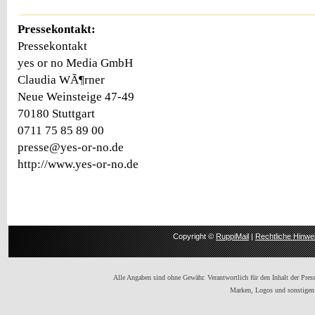
Pressekontakt:
Pressekontakt
yes or no Media GmbH
Claudia WÃ¶rner
Neue Weinsteige 47-49
70180 Stuttgart
0711 75 85 89 00
presse@yes-or-no.de
http://www.yes-or-no.de
Copyright ©
RuppiMail
|
Rechtliche Hinwe
Alle Angaben sind ohne Gewähr. Verantwortlich für den Inhalt der Presse
Marken, Logos und sonstigen 