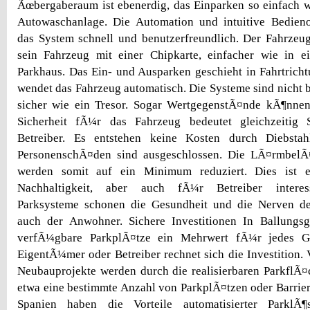
Ãœbergaberaum ist ebenerdig, das Einparken so einfach w
Autowaschanlage. Die Automation und intuitive Bedie
das System schnell und benutzerfreundlich. Der Fahrzeug
sein Fahrzeug mit einer Chipkarte, einfacher wie in e
Parkhaus. Das Ein- und Ausparken geschieht in Fahrtrich
wendet das Fahrzeug automatisch. Die Systeme sind nicht 
sicher wie ein Tresor. Sogar WertgegenstÃ¤nde kÃ¶nnen
Sicherheit fÃ¼r das Fahrzeug bedeutet gleichzeitig 
Betreiber. Es entstehen keine Kosten durch Diebstah
PersonenschÃ¤den sind ausgeschlossen. Die LÃ¤rmbelÃ
werden somit auf ein Minimum reduziert. Dies ist 
Nachhaltigkeit, aber auch fÃ¼r Betreiber interess
Parksysteme schonen die Gesundheit und die Nerven d
auch der Anwohner. Sichere Investitionen In Ballungsge
verfÃ¼gbare ParkplÃ¤tze ein Mehrwert fÃ¼r jedes 
EigentÃ¼mer oder Betreiber rechnet sich die Investition. 
Neubauprojekte werden durch die realisierbaren ParkflÃ¤c
etwa eine bestimmte Anzahl von ParkplÃ¤tzen oder Barriere
Spanien haben die Vorteile automatisierter ParklÃ¶