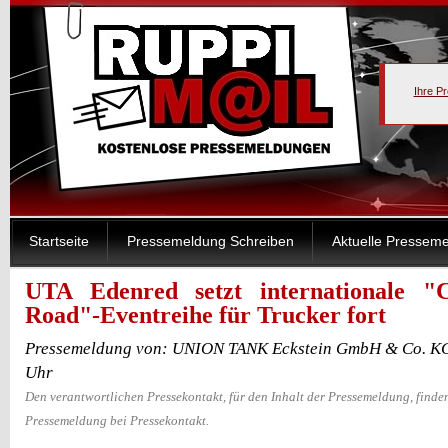
Ihre P
Startseite
Pressemeldung Schreiben
Aktuelle Pressem
UTA Edenred setzt internationale 
Road"-Eventreihe für Trucker fort
Pressemeldung von: UNION TANK Eckstein GmbH & Co. KG
Uhr
Den verantwortlichen Pressekontakt, für den Inhalt der Pressemeldung, finden
Pressemeldung bei Pressekontakt.