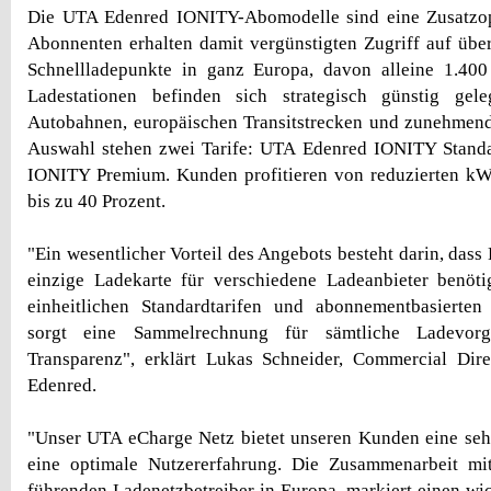
Die UTA Edenred IONITY-Abomodelle sind eine Zusatzo
Abonnenten erhalten damit vergünstigten Zugriff auf üb
Schnellladepunkte in ganz Europa, davon alleine 1.400
Ladestationen befinden sich strategisch günstig gel
Autobahnen, europäischen Transitstrecken und zunehmend
Auswahl stehen zwei Tarife: UTA Edenred IONITY Stan
IONITY Premium. Kunden profitieren von reduzierten kW
bis zu 40 Prozent.
"Ein wesentlicher Vorteil des Angebots besteht darin, dass
einzige Ladekarte für verschiedene Ladeanbieter benöti
einheitlichen Standardtarifen und abonnementbasierten 
sorgt eine Sammelrechnung für sämtliche Ladevor
Transparenz", erklärt Lukas Schneider, Commercial D
Edenred.
"Unser UTA eCharge Netz bietet unseren Kunden eine seh
eine optimale Nutzererfahrung. Die Zusammenarbeit m
führenden Ladenetzbetreiber in Europa, markiert einen wic