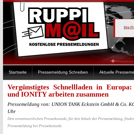
Ihre P
Startseite
Pressemeldung Schreiben
Aktuelle Pressem
Vergünstigtes Schnellladen in Europ
und IONITY arbeiten zusammen
Pressemeldung von: UNION TANK Eckstein GmbH & Co. KG
Uhr
Den verantwortlichen Pressekontakt, für den Inhalt der Pressemeldung, finden
Pressemeldung bei Pressekontakt.