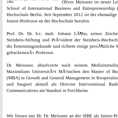
Oliver Meissner ist neuer Le
LÃ¶hn
School of International Business and Entrepreneurship 
Hochschule Berlin. Seit September 2012 ist der ehemalig
Junior-Professor an der Hochschule berufen.
Prof. Dr. Dr. h.c. mult. Johann LÃ¶hn, seines Zeich
Steinbeis-Stiftung und PrÃ¤sident der Steinbeis-Hochsc
die Ernennungsurkunde und richtete einige persÃ¶nliche 
gebackenenÂ« Professor.
Dr. Meissner, absolvierte nach seinem Medizinstud
Maximilians UniversitÃ¤t MÃ¼nchen den Master of Bus
(MBA) in Growth and General Management in Kooperatio
und fungiert aktuell als Director Interventional Ra
Communications am Standort in Forchheim.
Wir freuen uns Hr. Dr. Meissner an der SIBE als Junior