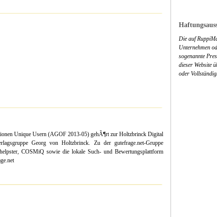
Haftungsauss
Die auf RuppiMa
Unternehmen ode
sogenannte Press
dieser Website 
oder Vollständig
llionen Unique Usern (AGOF 2013-05) gehÃ¶rt zur Holtzbrinck Digital
erlagsgruppe Georg von Holtzbrinck. Zu der gutefrage.net-Gruppe
t, helpster, COSMiQ sowie die lokale Such- und Bewertungsplattform
ge.net