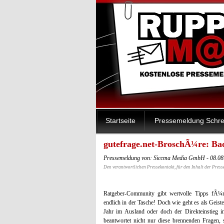
Startseite
Pressemeldung Schre
gutefrage.net-BroschÃ¼re: Ba
Pressemeldung von: Siccma Media GmbH - 08.08
Den verantwortlichen Pressekontakt, für den Inhalt der Press
Ratgeber-Community gibt wertvolle Tipps fÃ¼r 
endlich in der Tasche! Doch wie geht es als Geis
Jahr im Ausland oder doch der Direkteinstieg 
beantwortet nicht nur diese brennenden Fragen, s