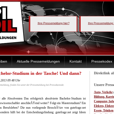
Ihre Pressemeldung hier?
Ihre Pressemeldung 
iben
Aktuelle Pressemeldungen
Kontakt
Pressekodex
chelor-Studium in der Tasche! Und dann?
Direktlink a
.2013 09:48 Uhr
Unsere Pres
emeldung, finden Sie unter der Pressemeldung bei Pressekontakt.
Auto, Verkehr
Bildung, Karri
alle Absolventen Das erfolgreich absolvierte Bachelor-Studium ist
Computer, Inf
teswissenschaftler anschlieÃŸend weiter? Folgt ein Masterstudium? Ein
Elektro, Elektr
ins Berufsleben? Die nun vorliegende BroschÃ¼re von gutefrage.net
Essen, Trinken
ondern hilft bei der Entscheidungsfindung: gutefrage.net zeigt Ideen