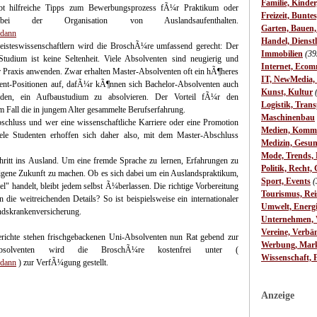
Familie, Kinde
bt hilfreiche Tipps zum Bewerbungsprozess fÃ¼r Praktikum oder
Freizeit, Bunte
bei der Organisation von Auslandsaufenthalten.
Garten, Bauen
-dann
Handel, Dienst
isteswissenschaftlern wird die BroschÃ¼re umfassend gerecht: Der
Immobilien
(39
Studium ist keine Seltenheit. Viele Absolventen sind neugierig und
Internet, Ecom
er Praxis anwenden. Zwar erhalten Master-Absolventen oft ein hÃ¶heres
IT, NewMedia,
ment-Positionen auf, dafÃ¼r kÃ¶nnen sich Bachelor-Absolventen auch
Kunst, Kultur
iden, ein Aufbaustudium zu absolvieren. Der Vorteil fÃ¼r den
Logistik, Trans
em Fall die in jungem Alter gesammelte Berufserfahrung.
Maschinenbau
bschluss und wer eine wissenschaftliche Karriere oder eine Promotion
Medien, Komm
iele Studenten erhoffen sich daher also, mit dem Master-Abschluss
Medizin, Gesun
Mode, Trends, L
hritt ins Ausland. Um eine fremde Sprache zu lernen, Erfahrungen zu
Politik, Recht, 
gene Zukunft zu machen. Ob es sich dabei um ein Auslandspraktikum,
Sport, Events
(
el" handelt, bleibt jedem selbst Ã¼berlassen. Die richtige Vorbereitung
Tourismus, Rei
 die weitreichenden Details? So ist beispielsweise ein internationaler
Umwelt, Energ
ndskrankenversicherung.
Unternehmen, W
Vereine, Verbä
erichte stehen frischgebackenen Uni-Absolventen nun Rat gebend zur
Werbung, Mark
 Absolventen wird die BroschÃ¼re kostenfrei unter (
Wissenschaft, 
-dann
) zur VerfÃ¼gung gestellt.
Anzeige