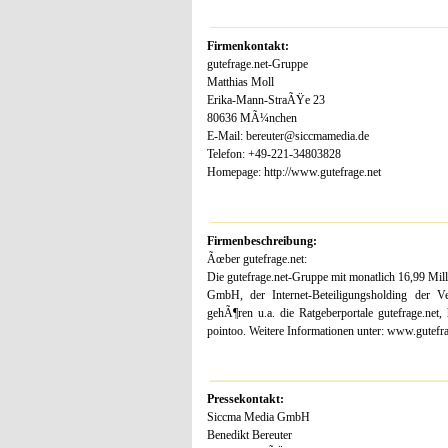
Firmenkontakt:
gutefrage.net-Gruppe
Matthias Moll
Erika-Mann-StraÃŸe 23
80636 MÃ¼nchen
E-Mail: bereuter@siccmamedia.de
Telefon: +49-221-34803828
Homepage: http://www.gutefrage.net
Firmenbeschreibung:
Ãœber gutefrage.net:
Die gutefrage.net-Gruppe mit monatlich 16,99 Mi
GmbH, der Internet-Beteiligungsholding der V
gehÃ¶ren u.a. die Ratgeberportale gutefrage.ne
pointoo. Weitere Informationen unter: www.gutefra
Pressekontakt:
Siccma Media GmbH
Benedikt Bereuter