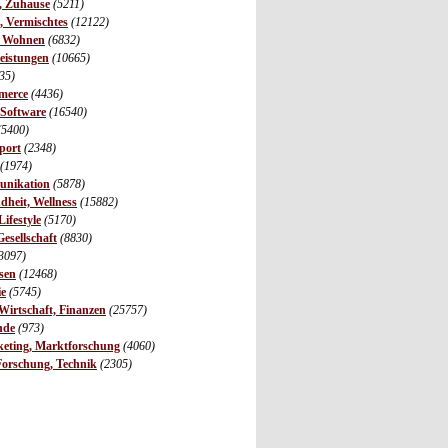
r, Zuhause
(5211)
s, Vermischtes
(12122)
, Wohnen
(6832)
leistungen
(10665)
35)
merce
(4436)
 Software
(16540)
(5400)
port
(2348)
(1974)
unikation
(5878)
dheit, Wellness
(15882)
ifestyle
(5170)
Gesellschaft
(8830)
3097)
sen
(12468)
ie
(5745)
irtschaft, Finanzen
(25757)
nde
(973)
eting, Marktforschung
(4060)
Forschung, Technik
(2305)