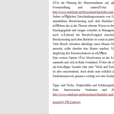
fÃ¼r die Planung des Masterstudiums auf, gi
Festanstellung und unterstÃ¼tzt 
http://www.gutefrage.net/broschuere/bachelor-und
Jedem mÃ¶glichen Entscheidungsszenario von Ge
unmittelbare Berufseinstieg nach dem Bachelor-
mÃ¶chten das in der Theorie erlernte Wissen in d
Einstiegsgehalt und steigen schneller in Manage
noch wÃ¤hrend der BerufstÃ¤tigkeit entsche
Berufseinstieg nach dem Bachelor ist somit in jed
Viele Berufe erfordern allerdings einen Master-A
anstrebt, sollte ohnehin den Master machen. V
langfristig ihre Karrierechancen zu erhÃ¶hen.
Eine weitere Option fÃ¼r Absolventen ist der Sc
sammeln und sich in Ruhe Gedanken Ã¼ber die ei
ein freiwilliges Soziales Jahr oder "Work and Trav
ist aber entscheidend, doch denkt man wirklich an
Studentenausweis genauso wichtig wie eine Ausla
Tipps und Tricks, Stolperfallen und Erfahrungsb
Seite. Interessierten Studenten und
http://www.gutefrage.net/broschuere/bachelor-und
posted by PR-Gateway