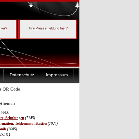
hier?
Ihre Pressemeldung hier?
Datenschutz
Impressum
ls QR Code
sethemen
(4443)
ere, Schulungen
(7145)
ormation, Telekommunikation
(7924)
onik
(3685)
(3511)