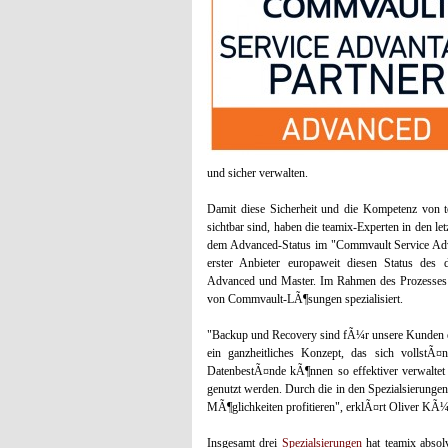
und sicher verwalten.
Damit diese Sicherheit und die Kompetenz von
sichtbar sind, haben die teamix-Experten in den le
dem Advanced-Status im "Commvault Service Adva
erster Anbieter europaweit diesen Status des 
Advanced und Master. Im Rahmen des Prozesses h
von Commvault-LÃ¶sungen spezialisiert.
"Backup und Recovery sind fÃ¼r unsere Kunden 
ein ganzheitliches Konzept, das sich vollstÃ¤
DatenbestÃ¤nde kÃ¶nnen so effektiver verwaltet 
genutzt werden. Durch die in den Spezialsierung
MÃ¶glichkeiten profitieren", erklÃ¤rt Oliver 
Insgesamt drei
Spezialsierungen
hat teamix absolv