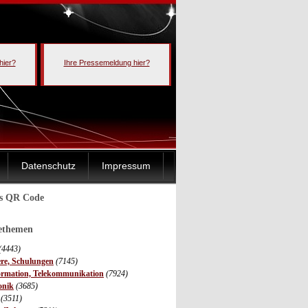
hier?
Ihre Pressemeldung hier?
Datenschutz
Impressum
ls QR Code
sethemen
(4443)
ere, Schulungen
(7145)
ormation, Telekommunikation
(7924)
onik
(3685)
(3511)