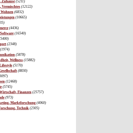
r, Zuhause
(5211)
s, Vermischtes
(12122)
, Wohnen
(6832)
leistungen
(10665)
35)
merce
(4436)
 Software
(16540)
(5400)
port
(2348)
(1974)
unikation
(5878)
dheit, Wellness
(15882)
ifestyle
(5170)
Gesellschaft
(8830)
3097)
sen
(12468)
ie
(5745)
irtschaft, Finanzen
(25757)
nde
(973)
eting, Marktforschung
(4060)
Forschung, Technik
(2305)