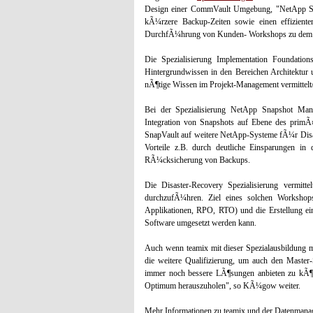
Design einer CommVault Umgebung, "NetApp Snap
kÃ¼rzere Backup-Zeiten sowie einen effizienter
DurchfÃ¼hrung von Kunden- Workshops zu dem 
Die Spezialisierung Implementation Foundati
Hintergrundwissen in den Bereichen Architektu
nÃ¶tige Wissen im Projekt-Management vermittelt/v
Bei der Spezialisierung NetApp Snapshot Manag
Integration von Snapshots auf Ebene des primÃ
SnapVault auf weitere NetApp-Systeme fÃ¼r Disa
Vorteile z.B. durch deutliche Einsparungen in d
RÃ¼cksicherung von Backups.
Die Disaster-Recovery Spezialisierung verm
durchzufÃ¼hren. Ziel eines solchen Workshop
Applikationen, RPO, RTO) und die Erstellung e
Software umgesetzt werden kann.
Auch wenn teamix mit dieser Spezialausbildung mo
die weitere Qualifizierung, um auch den Master-
immer noch bessere LÃ¶sungen anbieten zu kÃ¶nne
Optimum herauszuholen", so KÃ¼gow weiter.
Mehr Informationen zu teamix und der Datenma