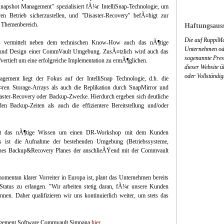
shot Management" spezialisiert fÃ¼r IntelliSnap-Technologie, um
en Betrieb sicherzustellen, und "Disaster-Recovery" befÃ¤higt zur
Themenbereich.
Haftungsauss
Die auf RuppiMa
ons vermittelt neben dem technischen Know-How auch das nÃ¶tige
Unternehmen ode
r und Design einer CommVault Umgebung. ZusÃ¤tzlich wird auch das
sogenannte Press
ertieft um eine erfolgreiche Implementation zu ermÃ¶glichen.
dieser Website 
oder Vollständig
ement liegt der Fokus auf der IntelliSnap Technologie, d.h. die
¤ren Storage-Arrays als auch die Replikation durch SnapMirror und
ster-Recovery oder Backup-Zwecke. Hierdurch ergeben sich deutliche
en Backup-Zeiten als auch die effizientere Bereitstellung und/oder
ittelt das nÃ¶tige Wissen um einen DR-Workshop mit dem Kunden
s ist die Aufnahme der bestehenden Umgebung (Betriebssysteme,
ines Backup&Recovery Planes der anschlieÃŸend mit der Commvault
mentan klarer Vorreiter in Europa ist, plant das Unternehmen bereits
Status zu erlangen. "Wir arbeiten stetig daran, fÃ¼r unsere Kunden
n. Daher qualifizieren wir uns kontinuierlich weiter, um stets das
nagement Software Commvault Simpana
hier
.