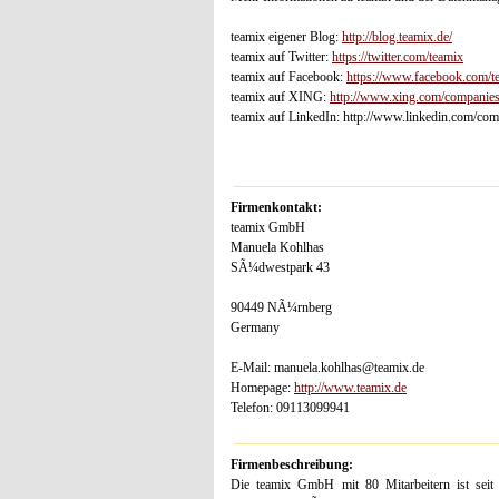
teamix eigener Blog:
http://blog.teamix.de/
teamix auf Twitter:
https://twitter.com/teamix
teamix auf Facebook:
https://www.facebook.com/t
teamix auf XING:
http://www.xing.com/companie
teamix auf LinkedIn: http://www.linkedin.com/co
Firmenkontakt:
teamix GmbH
Manuela Kohlhas
SÃ¼dwestpark 43
90449 NÃ¼rnberg
Germany
E-Mail: manuela.kohlhas@teamix.de
Homepage:
http://www.teamix.de
Telefon: 09113099941
Firmenbeschreibung:
Die teamix GmbH mit 80 Mitarbeitern ist sei