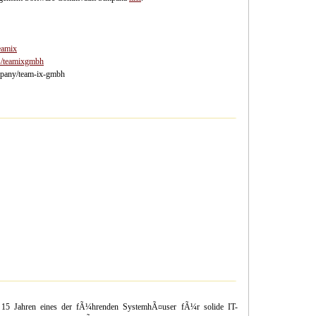
eamix
s/teamixgmbh
mpany/team-ix-gmbh
t 15 Jahren eines der fÃ¼hrenden SystemhÃ¤user fÃ¼r solide IT-