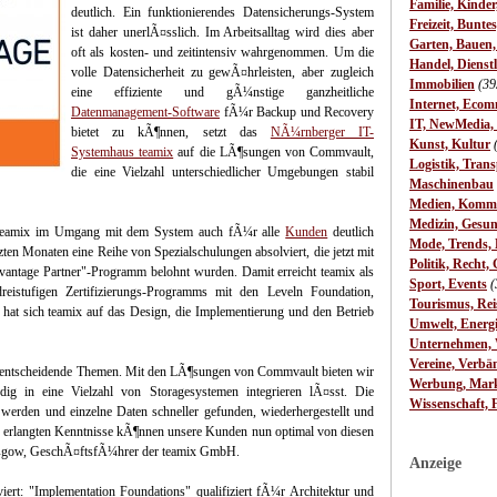
Familie, Kinde
deutlich. Ein funktionierendes Datensicherungs-System
Freizeit, Bunte
ist daher unerlÃ¤sslich. Im Arbeitsalltag wird dies aber
Garten, Bauen
oft als kosten- und zeitintensiv wahrgenommen. Um die
Handel, Dienst
volle Datensicherheit zu gewÃ¤hrleisten, aber zugleich
Immobilien
(39
eine effiziente und gÃ¼nstige ganzheitliche
Internet, Ecom
Datenmanagement-Software
fÃ¼r Backup und Recovery
IT, NewMedia,
bietet zu kÃ¶nnen, setzt das
NÃ¼rnberger IT-
Kunst, Kultur
Systemhaus teamix
auf die LÃ¶sungen von Commvault,
Logistik, Trans
die eine Vielzahl unterschiedlicher Umgebungen stabil
Maschinenbau
Medien, Komm
Medizin, Gesun
 teamix im Umgang mit dem System auch fÃ¼r alle
Kunden
deutlich
Mode, Trends, L
tzten Monaten eine Reihe von Spezialschulungen absolviert, die jetzt mit
Politik, Recht, 
ntage Partner"-Programm belohnt wurden. Damit erreicht teamix als
Sport, Events
(
dreistufigen Zertifizierungs-Programms mit den Leveln Foundation,
Tourismus, Rei
at sich teamix auf das Design, die Implementierung und den Betrieb
Umwelt, Energ
Unternehmen, W
Vereine, Verbä
entscheidende Themen. Mit den LÃ¶sungen von Commvault bieten wir
Werbung, Mark
ndig in eine Vielzahl von Storagesystemen integrieren lÃ¤sst. Die
Wissenschaft, 
werden und einzelne Daten schneller gefunden, wiederhergestellt und
en erlangten Kenntnisse kÃ¶nnen unsere Kunden nun optimal von diesen
KÃ¼gow, GeschÃ¤ftsfÃ¼hrer der teamix GmbH.
Anzeige
iert: "Implementation Foundations" qualifiziert fÃ¼r Architektur und