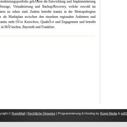
nstleistungsportfolio gehÃ¶ren die Entwicklung und Implementierung
torage, Virtualisierung und Backup/Recovery, welche sowohl im
text zu sehen sind. Zudem betreibt teamix in der Metropolregion
als Marktplatz zwischen den einzelnen regionalen Anbietern und
Teamix steht fÃ¼r Knowhow, QualitÃ¤t und Engagement und betreibt
n in MÃ¼nchen, Bayreuth und Frankfurt.
yright ©
RuppiMail
|
Rechtliche Hinweise
| Programmierung & Hosting by
Ruppi Media
&
pd81