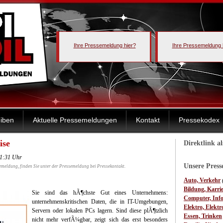
Ihre Pressemeldung hier?
Ihre Pressemeldung 
iben
Aktuelle Pressemeldungen
Kontakt
Pressekodex
ise
Direktlink a
21:31 Uhr
Unsere Pres
emeldung, finden Sie unter der Pressemeldung bei Pressekontakt.
Auto, Verkehr
Bildung, Karri
Sie sind das hÃ¶chste Gut eines Unternehmens:
Computer, Inf
unternehmenskritischen Daten, die in IT-Umgebungen,
Elektro, Elektr
Servern oder lokalen PCs lagern. Sind diese plÃ¶tzlich
Essen, Trinken
nicht mehr verfÃ¼gbar, zeigt sich das erst besonders