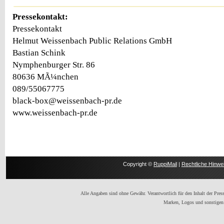
Pressekontakt:
Pressekontakt
Helmut Weissenbach Public Relations GmbH
Bastian Schink
Nymphenburger Str. 86
80636 MÃ¼nchen
089/55067775
black-box@weissenbach-pr.de
www.weissenbach-pr.de
Copyright ©
RuppiMail
|
Rechtliche Hinwe
Alle Angaben sind ohne Gewähr. Verantwortlich für den Inhalt der Presse
Marken, Logos und sonstigen 