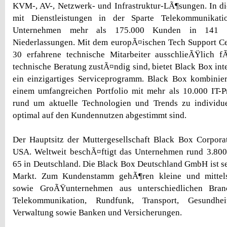
KVM-, AV-, Netzwerk- und Infrastruktur-LÃ¶sungen. In d
mit Dienstleistungen in der Sparte Telekommunikati
Unternehmen mehr als 175.000 Kunden in 141 
Niederlassungen. Mit dem europÃ¤ischen Tech Support Ce
30 erfahrene technische Mitarbeiter ausschlieÃŸlich 
technische Beratung zustÃ¤ndig sind, bietet Black Box int
ein einzigartiges Serviceprogramm. Black Box kombinier
einem umfangreichen Portfolio mit mehr als 10.000 IT-
rund um aktuelle Technologien und Trends zu individu
optimal auf den Kundennutzen abgestimmt sind.
Der Hauptsitz der Muttergesellschaft Black Box Corporati
USA. Weltweit beschÃ¤ftigt das Unternehmen rund 3.800 
65 in Deutschland. Die Black Box Deutschland GmbH ist s
Markt. Zum Kundenstamm gehÃ¶ren kleine und mittels
sowie GroÃŸunternehmen aus unterschiedlichen Branc
Telekommunikation, Rundfunk, Transport, Gesundhei
Verwaltung sowie Banken und Versicherungen.