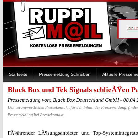
Ihre P
Startseite
Pressemeldung Schreiben
Aktuelle Pressem
Black Box und Tek Signals schlieÃŸen P
Pressemeldung von: Black Box Deutschland GmbH - 08.04
Den verantwortlichen Pressekontakt, für den Inhalt der Pressemeldung, finden
Pressemeldung bei Pressekontakt.
FÃ¼hrender LÃ¶sungsanbieter und Top-Systemintegrato