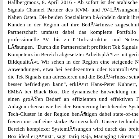
Hallbergmoos, 8. April 2016 - Ab sofort ist der arabische
Signals Channel Partner des KVM- und AV-LÃ¶sungsanb
Nahen Osten. Die beiden Spezialisten bÃ¼ndeln damit ihre
Kunden in der Region auf ihre BedÃ¼rfnisse zugeschni
Partnerschaft umfasst dabei das komplette Portfol
professionelle AV- bis zu IT-Infrastruktur- und Netz
LÃ¶sungen. "Durch die Partnerschaft profitiert Tek Signals
Kompetenz im Bereich abgesetzter ArbeitsplÃ¤tze mit geri
BildqualitÃ¤t. Wir sehen in der Region eine steigende 
Anwendungen, etwa bei Sendezentren oder KontrollrÃ¤um
die Tek Signals nun adressieren und die BedÃ¼rfnisse sei
besser befriedigen kann", erklÃ¤rt Hans-Peter Kuhnert,
EMEA bei Black Box. Die dynamische Entwicklung im 
einen groÃŸen Bedarf an effizienten und effektiven 
Anlagen ebenso wie bei der Erneuerung bestehender Syst
Tech-Cluster in der Region benÃ¶tigen dabei state-of-th
freuen uns auf eine starke Partnerschaft: Unsere techno
Bereich komplexer SystemlÃ¶sungen wird durch das breit
Box ideal ergÃ¤nzt", sagt Tariq Raja, Managing Director 