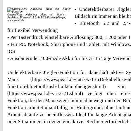
- Undetektierbarer Jiggle
GeneralKeys Kabellose Maus mit Jiggler-
Bildschirm immer an bleibt
Funktion, Bluetooth 5.2 & USB-Funkempfänger,
www.pearl.de
- Bluetooth 5.2 und 2,4
für flexibel Verwendung
- Per Tastendruck einstellbare Auflösung: 800, 1.200 oder 1
- Für PC, Notebook, Smartphone und Tablet: mit Windows
iOS
- Ausdauernder 400-mAh-Akku für bis zu 15 Tage Verwen
Undetektierbare Jiggler-Funktion für dauerhaft aktive S
Maus (https://www.pearl.de/mtrkw-13616-kabellose-ak
funktion-bluetooth-usb-funkempfaenger.shtml)
(https://www.pearl.de/ar-2-21.shtml) verfügt über eine
Funktion, die den Mauszeiger minimal bewegt und den Bilds
Funktion arbeitet unauffällig im Hintergrund, ohne lauf
Arbeitsabläufe zu beeinflussen. Ideal für lange Arbeitsph
oder Situationen, in denen ein aktiver Rechner erforderlich i