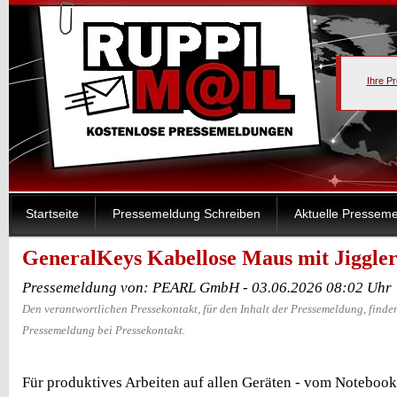
Ihre P
Startseite
Pressemeldung Schreiben
Aktuelle Pressem
GeneralKeys Kabellose Maus mit Jiggle
Pressemeldung von: PEARL GmbH - 03.06.2026 08:02 Uhr
Den verantwortlichen Pressekontakt, für den Inhalt der Pressemeldung, finden
Pressemeldung bei Pressekontakt.
Für produktives Arbeiten auf allen Geräten - vom Notebook