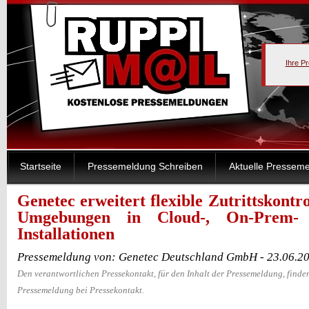
Ihre P
Startseite
Pressemeldung Schreiben
Aktuelle Pressem
Genetec erweitert flexible Zutrittskontro
Umgebungen in Cloud-, On-Prem-
Installationen
Pressemeldung von: Genetec Deutschland GmbH - 23.06.2
Den verantwortlichen Pressekontakt, für den Inhalt der Pressemeldung, finden
Pressemeldung bei Pressekontakt.