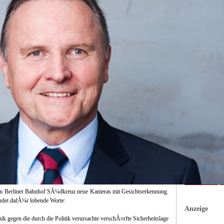
Familie, Kinde
Freizeit, Bunte
Garten, Bauen
Handel, Dienst
Immobilien
(39
Internet, Ecom
IT, NewMedia,
Kunst, Kultur
Logistik, Trans
Maschinenbau
Medien, Komm
Medizin, Gesun
Mode, Trends, L
Politik, Recht, 
Sport, Events
(
Tourismus, Rei
Umwelt, Energ
Unternehmen, W
Vereine, Verbä
Werbung, Mark
Wissenschaft, 
t am Berliner Bahnhof SÃ¼dkreuz neue Kameras mit Gesichtserkennung.
ndet dafÃ¼r lobende Worte:
Anzeige
k gegen die durch die Politik verursachte verschÃ¤rfte Sicherheitslage