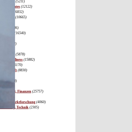
r, Zuhause
(5211)
s, Vermischtes
(12122)
, Wohnen
(6832)
leistungen
(10665)
35)
merce
(4436)
 Software
(16540)
(5400)
port
(2348)
(1974)
unikation
(5878)
dheit, Wellness
(15882)
ifestyle
(5170)
Gesellschaft
(8830)
3097)
sen
(12468)
ie
(5745)
irtschaft, Finanzen
(25757)
nde
(973)
eting, Marktforschung
(4060)
Forschung, Technik
(2305)