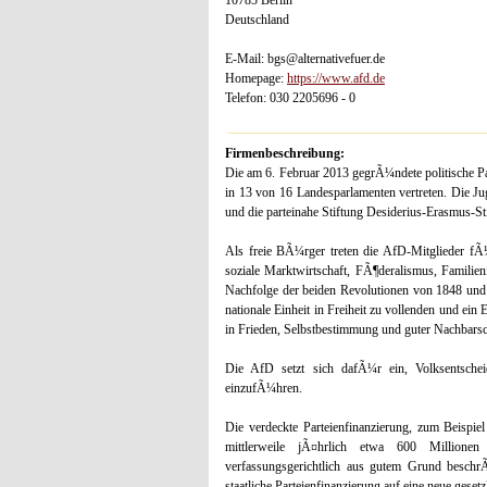
Deutschland
E-Mail: bgs@alternativefuer.de
Homepage:
https://www.afd.de
Telefon: 030 2205696 - 0
Firmenbeschreibung:
Die am 6. Februar 2013 gegrÃ¼ndete politische Pa
in 13 von 16 Landesparlamenten vertreten. Die J
und die parteinahe Stiftung Desiderius-Erasmus-St
Als freie BÃ¼rger treten die AfD-Mitglieder fÃ¼
soziale Marktwirtschaft, FÃ¶deralismus, Familien
Nachfolge der beiden Revolutionen von 1848 und 1
nationale Einheit in Freiheit zu vollenden und ei
in Frieden, Selbstbestimmung und guter Nachbarsc
Die AfD setzt sich dafÃ¼r ein, Volksentsche
einzufÃ¼hren.
Die verdeckte Parteienfinanzierung, zum Beispie
mittlerweile jÃ¤hrlich etwa 600 Millione
verfassungsgerichtlich aus gutem Grund beschrÃ
staatliche Parteienfinanzierung auf eine neue geset