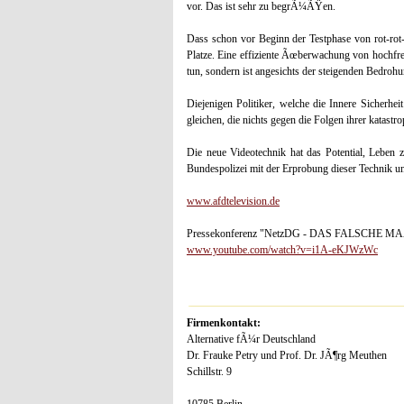
vor. Das ist sehr zu begrÃ¼ÃŸen.
Dass schon vor Beginn der Testphase von rot-rot
Platze. Eine effiziente Ãœberwachung von hochfre
tun, sondern ist angesichts der steigenden Bedrohu
Diejenigen Politiker, welche die Innere Sicherhe
gleichen, die nichts gegen die Folgen ihrer katastr
Die neue Videotechnik hat das Potential, Leben zu 
Bundespolizei mit der Erprobung dieser Technik u
www.afdtelevision.de
Pressekonferenz "NetzDG - DAS FALSCHE 
www.youtube.com/watch?v=i1A-eKJWzWc
Firmenkontakt:
Alternative fÃ¼r Deutschland
Dr. Frauke Petry und Prof. Dr. JÃ¶rg Meuthen
Schillstr. 9
10785 Berlin