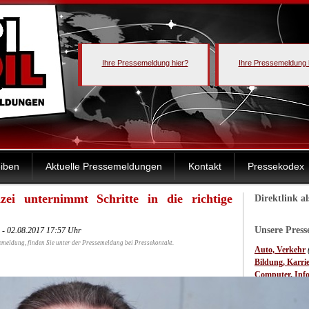
Ihre Pressemeldung hier?
Ihre Pressemeldung 
iben
Aktuelle Pressemeldungen
Kontakt
Pressekodex
zei unternimmt Schritte in die richtige
Direktlink a
Unsere Pres
d - 02.08.2017 17:57 Uhr
emeldung, finden Sie unter der Pressemeldung bei Pressekontakt.
Auto, Verkehr
Bildung, Karri
Computer, Inf
Elektro, Elektr
Essen, Trinken