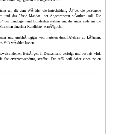
stems an, die dem WÃ¤hler die Entscheidung Ã¼ber die personelle
n und das "freie Mandat" der Abgeordneten stÃ¤rken soll. Die
ahl" bei Landtags- und Bundestagswahlen ein, die unter anderem die
Streichen einzelner Kandidaten ermÃ¶glicht.
enter und unabhÃ¤ngiger von Parteien durchfÃ¼hren zu kÃ¶nnen,
das Volk wÃ¤hlen lassen.
sweise kleinen BetrÃ¤gen in Deutschland verfolgt und bestraft wird,
e Steuerverschwendung straffrei. Die AfD will daher einen neuen