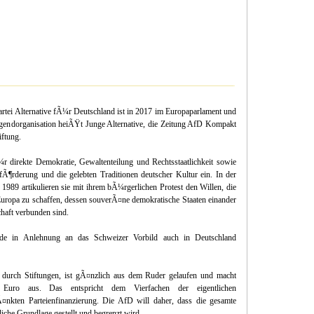
rtei Alternative fÃ¼r Deutschland ist in 2017 im Europaparlament und
ugendorganisation heiÃŸt Junge Alternative, die Zeitung AfD Kompakt
iftung.
r direkte Demokratie, Gewaltenteilung und Rechtsstaatlichkeit sowie
fÃ¶rderung und die gelebten Traditionen deutscher Kultur ein. In der
989 artikulieren sie mit ihrem bÃ¼rgerlichen Protest den Willen, die
n Europa zu schaffen, dessen souverÃ¤ne demokratische Staaten einander
haft verbunden sind.
ide in Anlehnung an das Schweizer Vorbild auch in Deutschland
l durch Stiftungen, ist gÃ¤nzlich aus dem Ruder gelaufen und macht
n Euro aus. Das entspricht dem Vierfachen der eigentlichen
¤nkten Parteienfinanzierung. Die AfD will daher, dass die gesamte
zliche Grundlage gestellt und begrenzt wird.