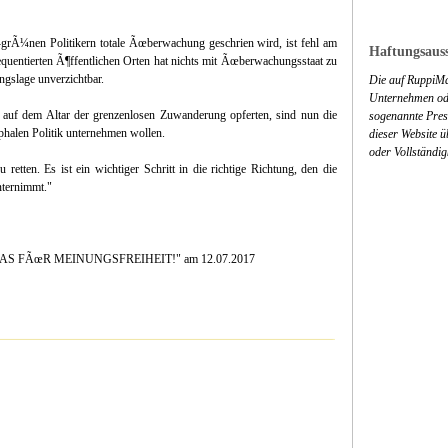
-grÃ¼nen Politikern totale Ãœberwachung geschrien wird, ist fehl am
Haftungsauss
quentierten Ã¶ffentlichen Orten hat nichts mit Ãœberwachungsstaat zu
ngslage unverzichtbar.
Die auf RuppiMa
Unternehmen ode
it auf dem Altar der grenzenlosen Zuwanderung opferten, sind nun die
sogenannte Press
ophalen Politik unternehmen wollen.
dieser Website 
oder Vollständig
retten. Es ist ein wichtiger Schritt in die richtige Richtung, den die
nternimmt."
MAAS FÃœR MEINUNGSFREIHEIT!" am 12.07.2017