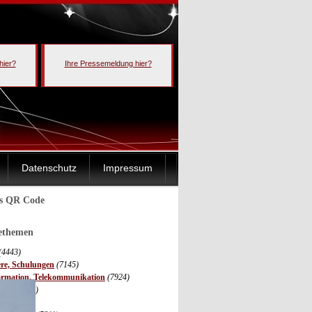
hier?
Ihre Pressemeldung hier?
Datenschutz
Impressum
ls QR Code
sethemen
(4443)
ere, Schulungen
(7145)
ormation, Telekommunikation
(7924)
onik
(3685)
(3511)