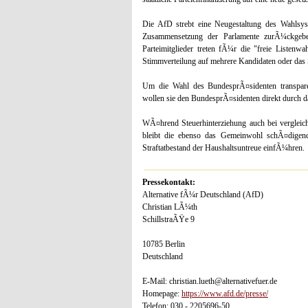
Die AfD strebt eine Neugestaltung des Wahlsy
Zusammensetzung der Parlamente zurÃ¼ckgebe
Parteimitglieder treten fÃ¼r die "freie Listenw
Stimmverteilung auf mehrere Kandidaten oder das 
Um die Wahl des BundesprÃ¤sidenten transpar
wollen sie den BundesprÃ¤sidenten direkt durch 
WÃ¤hrend Steuerhinterziehung auch bei vergleich
bleibt die ebenso das Gemeinwohl schÃ¤digend
Straftatbestand der Haushaltsuntreue einfÃ¼hren.
Pressekontakt:
Alternative fÃ¼r Deutschland (AfD)
Christian LÃ¼th
SchillstraÃŸe 9
10785 Berlin
Deutschland
E-Mail: christian.lueth@alternativefuer.de
Homepage:
https://www.afd.de/presse/
Telefon: 030 - 2205696-50