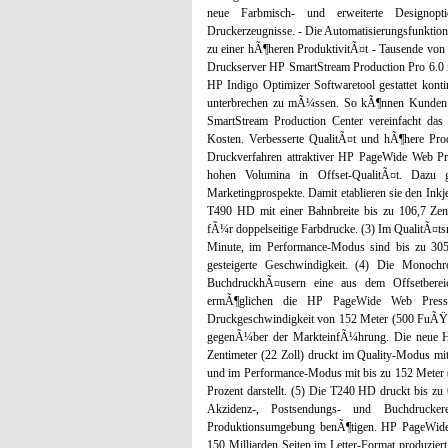
neue Farbmisch- und erweiterte Designoptio
Druckerzeugnisse. - Die Automatisierungsfunktion
zu einer hÃ¶heren ProduktivitÃ¤t - Tausende von
Druckserver HP SmartStream Production Pro 6.0 r
HP Indigo Optimizer Softwaretool gestattet kont
unterbrechen zu mÃ¼ssen. So kÃ¶nnen Kunden ih
SmartStream Production Center vereinfacht das 
Kosten. Verbesserte QualitÃ¤t und hÃ¶here Pro
Druckverfahren attraktiver HP PageWide Web P
hohen Volumina in Offset-QualitÃ¤t. Dazu
Marketingprospekte. Damit etablieren sie den I
T490 HD mit einer Bahnbreite bis zu 106,7 Zenti
fÃ¼r doppelseitige Farbdrucke. (3) Im QualitÃ¤
Minute, im Performance-Modus sind bis zu 30
gesteigerte Geschwindigkeit. (4) Die Monoc
BuchdruckhÃ¤usern eine aus dem Offsetberei
ermÃ¶glichen die HP PageWide Web Pre
Druckgeschwindigkeit von 152 Meter (500 FuÃŸ) 
gegenÃ¼ber der MarkteinfÃ¼hrung. Die neue H
Zentimeter (22 Zoll) druckt im Quality-Modus m
und im Performance-Modus mit bis zu 152 Meter 
Prozent darstellt. (5) Die T240 HD druckt bis z
Akzidenz-, Postsendungs- und Buchdrucker
Produktionsumgebung benÃ¶tigen. HP PageWide 
150 Milliarden Seiten im Letter-Format produzie