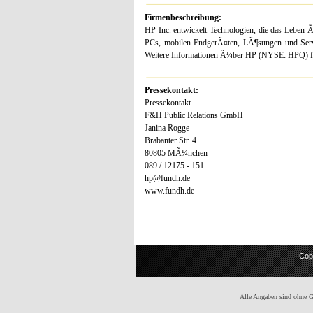
Firmenbeschreibung:
HP Inc. entwickelt Technologien, die das Leben 
PCs, mobilen EndgerÃ¤ten, LÃ¶sungen und Ser
Weitere Informationen Ã¼ber HP (NYSE: HPQ) fi
Pressekontakt:
Pressekontakt
F&H Public Relations GmbH
Janina Rogge
Brabanter Str. 4
80805 MÃ¼nchen
089 / 12175 - 151
hp@fundh.de
www.fundh.de
Cop
Alle Angaben sind ohne Gew