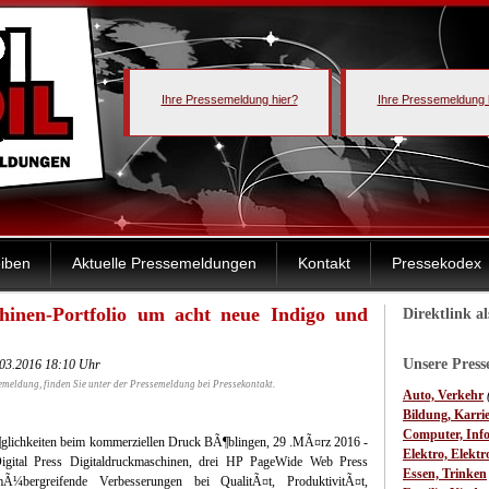
Ihre Pressemeldung hier?
Ihre Pressemeldung 
iben
Aktuelle Pressemeldungen
Kontakt
Pressekodex
hinen-Portfolio um acht neue Indigo und
Direktlink a
Unsere Pres
03.2016 18:10 Uhr
emeldung, finden Sie unter der Pressemeldung bei Pressekontakt.
Auto, Verkehr
Bildung, Karri
Computer, Inf
glichkeiten beim kommerziellen Druck BÃ¶blingen, 29 .MÃ¤rz 2016 -
Elektro, Elektr
igital Press Digitaldruckmaschinen, drei HP PageWide Web Press
Essen, Trinken
mÃ¼bergreifende Verbesserungen bei QualitÃ¤t, ProduktivitÃ¤t,