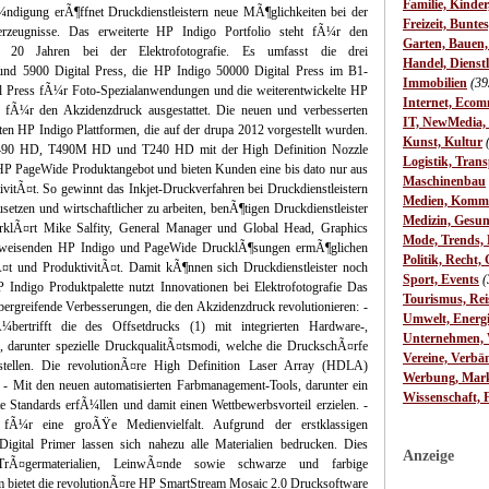
Familie, Kinde
¼ndigung erÃ¶ffnet Druckdienstleistern neue MÃ¶glichkeiten bei der
Freizeit, Bunte
erzeugnisse. Das erweiterte HP Indigo Portfolio steht fÃ¼r den
Garten, Bauen
t 20 Jahren bei der Elektrofotografie. Es umfasst die drei
Handel, Dienst
d 5900 Digital Press, die HP Indigo 50000 Digital Press im B1-
Immobilien
(39
l Press fÃ¼r Foto-Spezialanwendungen und die weiterentwickelte HP
Internet, Ecom
ch fÃ¼r den Akzidenzdruck ausgestattet. Die neuen und verbesserten
IT, NewMedia,
en HP Indigo Plattformen, die auf der drupa 2012 vorgestellt wurden.
Kunst, Kultur
490 HD, T490M HD und T240 HD mit der High Definition Nozzle
Logistik, Trans
HP PageWide Produktangebot und bieten Kunden eine bis dato nur aus
Maschinenbau
vitÃ¤t. So gewinnt das Inkjet-Druckverfahren bei Druckdienstleistern
Medien, Komm
etzen und wirtschaftlicher zu arbeiten, benÃ¶tigen Druckdienstleister
Medizin, Gesun
erklÃ¤rt Mike Salfity, General Manager und Global Head, Graphics
Mode, Trends, L
egweisenden HP Indigo und PageWide DrucklÃ¶sungen ermÃ¶glichen
Politik, Recht, 
¤t und ProduktivitÃ¤t. Damit kÃ¶nnen sich Druckdienstleister noch
Sport, Events
(
Indigo Produktpalette nutzt Innovationen bei Elektrofotografie Das
Tourismus, Rei
bergreifende Verbesserungen, die den Akzidenzdruck revolutionieren: -
Umwelt, Energ
ertrifft die des Offsetdrucks (1) mit integrierten Hardware-,
Unternehmen, W
, darunter spezielle DruckqualitÃ¤tsmodi, welche die DruckschÃ¤rfe
Vereine, Verbä
stellen. Die revolutionÃ¤re High Definition Laser Array (HDLA)
Werbung, Mark
 - Mit den neuen automatisierten Farbmanagement-Tools, darunter ein
Wissenschaft, 
Standards erfÃ¼llen und damit einen Wettbewerbsvorteil erzielen. -
Ã¼r eine groÃŸe Medienvielfalt. Aufgrund der erstklassigen
igital Primer lassen sich nahezu alle Materialien bedrucken. Dies
Anzeige
e TrÃ¤germaterialien, LeinwÃ¤nde sowie schwarze und farbige
m bietet die revolutionÃ¤re HP SmartStream Mosaic 2.0 Drucksoftware