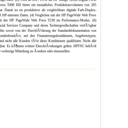
ess T490 HD bietet ein monatliches Produktionsvolumen von 205
t. Damit ist sie produktiver als vergleichbare digitale Farb-Duplex-
f HP-internen Daten. (4) Verglichen mit der HP PageWide Web Press
mit der HP PageWide Web Press T230 im Performance-Modus. (6)
ncial Services Company und deren Tochtergesellschaften verfÃ¼gbar
edits sowie von der DurchfÃ¼hrung der Standarddokumentation von
denbonitÃ¤t, auf den Finanzierungskonditionen, Angebotstypen,
 nicht alle Kunden fÃ¼r diese Konditionen qualifiziert. Nicht alle
¼gbar. Es kÃ¶nnen weitere EinschrÃ¤nkungen gelten. HPFSC behÃ¤lt
e vorherige Mitteilung zu Ã¤ndern oder einzustellen.