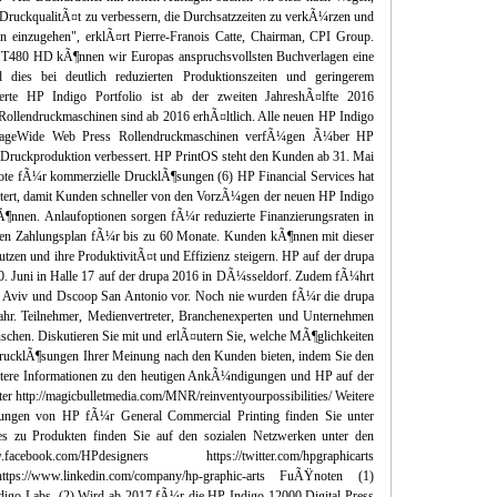
ie DruckqualitÃ¤t zu verbessern, die Durchsatzzeiten zu verkÃ¼rzen und
n einzugehen", erklÃ¤rt Pierre-Franois Catte, Chairman, CPI Group.
T480 HD kÃ¶nnen wir Europas anspruchsvollsten Buchverlagen eine
d dies bei deutlich reduzierten Produktionszeiten und geringerem
terte HP Indigo Portfolio ist ab der zweiten JahreshÃ¤lfte 2016
llendruckmaschinen sind ab 2016 erhÃ¤ltlich. Alle neuen HP Indigo
 PageWide Web Press Rollendruckmaschinen verfÃ¼gen Ã¼ber HP
Druckproduktion verbessert. HP PrintOS steht den Kunden ab 31. Mai
te fÃ¼r kommerzielle DrucklÃ¶sungen (6) HP Financial Services hat
tert, damit Kunden schneller von den VorzÃ¼gen der neuen HP Indigo
nnen. Anlaufoptionen sorgen fÃ¼r reduzierte Finanzierungsraten in
ren Zahlungsplan fÃ¼r bis zu 60 Monate. Kunden kÃ¶nnen mit dieser
utzen und ihre ProduktivitÃ¤t und Effizienz steigern. HP auf der drupa
. Juni in Halle 17 auf der drupa 2016 in DÃ¼sseldorf. Zudem fÃ¼hrt
l Aviv und Dscoop San Antonio vor. Noch nie wurden fÃ¼r die drupa
Jahr. Teilnehmer, Medienvertreter, Branchenexperten und Unternehmen
chen. Diskutieren Sie mit und erlÃ¤utern Sie, welche MÃ¶glichkeiten
drucklÃ¶sungen Ihrer Meinung nach den Kunden bieten, indem Sie den
itere Informationen zu den heutigen AnkÃ¼ndigungen und HP auf der
er http://magicbulletmedia.com/MNR/reinventyourpossibilities/ Weitere
sungen von HP fÃ¼r General Commercial Printing finden Sie unter
s zu Produkten finden Sie auf den sozialen Netzwerken unter den
k.com/HPdesigners https://twitter.com/hpgraphicarts
https://www.linkedin.com/company/hp-graphic-arts FuÃŸnoten (1)
ndigo Labs. (2) Wird ab 2017 fÃ¼r die HP Indigo 12000 Digital Press