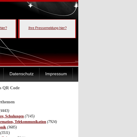
hier?
Ihre Pressemeldung hier?
Datenschutz
Impressum
ls QR Code
sethemen
(4443)
ere, Schulungen
(7145)
ormation, Telekommunikation
(7924)
onik
(3685)
(3511)