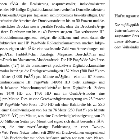
nen fÃ¼r die Realisierung anspruchsvoller, individualisierter
en der HP Indigo Digitaldruckmaschinen verhelfen Druckdienstleistern
 DruckauftrÃ¤gen pro Tag lassen sich problemlos bewerkstelligen. Der
Haftungsauss
eduziert die Arbeiten der Druckvorstufe um bis zu 50 Prozent und das
Die auf RuppiMa
inuierliches Drucken sowie parallele Proofs, ohne die DruckauftrÃ¤ge
Unternehmen ode
ren Durchsatz um bis zu 40 Prozent steigern. Das verbesserte HP
sogenannte Press
Produktionsmanagement, steigert die Effizienz und senkt damit die
dieser Website 
duktivitÃ¤t mit HP PageWide Rollendruckmaschinen machen Inkjet-
oder Vollständig
resses eignen sich fÃ¼r eine wachsende Zahl von Anwendungen mit
 gehÃ¶ren FarbbÃ¼cher, Kataloge, Magazine, BroschÃ¼ren und
nkjet-Druck im Mainstream-Akzidenzdruck. Die HP PageWide Web Press
meter (42") ist die branchenweit produktivste Digitaldruckmaschine
tsmodus betrÃ¤gt die Druckgeschwindigkeit 152 Meter (500 FuÃŸ) pro
5 Meter (1.000 FuÃŸ) pro Minute mÃ¶glich - eine um 67 Prozent
hromdruckvariante HP PageWide T490M HD bietet Zeitungs- und
ch bekannte MonochromproduktivitÃ¤t beim Digitaldruck. Zudem
sses T470 HD und T480 HD nun im QualitÃ¤tsmodus eine
pro Minute. Dies ist eine Geschwindigkeitssteigerung um 25 Prozent
P PageWide Web Press T240 HD mit einer Bahnbreite bis zu 55,6
it einer Geschwindigkeit von bis zu 76 Meter (250 FuÃŸ) pro Minute
(500 FuÃŸ) pro Minute, was eine Geschwindigkeitssteigerung von 25
u 60 Millionen Seiten pro Monat und eignet sich damit besonders fÃ¼r
eien, die eine zuverlÃ¤ssige Farbleistung in einer Two-up-
Web Press Nutzer haben seit 2009 ein Druckvolumen entsprechend
rt. "Als Buchdrucker mit hohen Auflagen suchen wir stets nach Wegen,