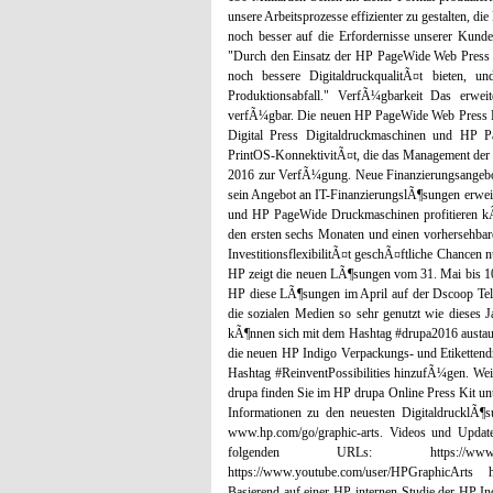
unsere Arbeitsprozesse effizienter zu gestalten, d
noch besser auf die Erfordernisse unserer Kunde
"Durch den Einsatz der HP PageWide Web Press 
noch bessere DigitaldruckqualitÃ¤t bieten, un
Produktionsabfall." VerfÃ¼gbarkeit Das erwei
verfÃ¼gbar. Die neuen HP PageWide Web Press Ro
Digital Press Digitaldruckmaschinen und HP
PrintOS-KonnektivitÃ¤t, die das Management der 
2016 zur VerfÃ¼gung. Neue Finanzierungsangebo
sein Angebot an IT-FinanzierungslÃ¶sungen erwei
und HP PageWide Druckmaschinen profitieren kÃ¶
den ersten sechs Monaten und einen vorhersehba
InvestitionsflexibilitÃ¤t geschÃ¤ftliche Chancen n
HP zeigt die neuen LÃ¶sungen vom 31. Mai bis 10
HP diese LÃ¶sungen im April auf der Dscoop Te
die sozialen Medien so sehr genutzt wie dieses 
kÃ¶nnen sich mit dem Hashtag #drupa2016 austaus
die neuen HP Indigo Verpackungs- und Etiketten
Hashtag #ReinventPossibilities hinzufÃ¼gen. We
drupa finden Sie im HP drupa Online Press Kit unt
Informationen zu den neuesten DigitaldrucklÃ¶
www.hp.com/go/graphic-arts. Videos und Update
folgenden URLs: https://www.faceboo
https://www.youtube.com/user/HPGraphicArts 
Basierend auf einer HP-internen Studie der HP I