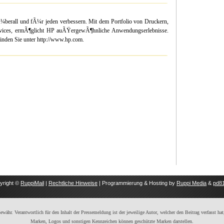
Ã¼berall und fÃ¼r jeden verbessern. Mit dem Portfolio von Druckern,
vices, ermÃ¶glicht HP auÃŸergewÃ¶hnliche Anwendungserlebnisse.
nden Sie unter http://www.hp.com.
yright ©
RuppiMail
|
Rechtliche Hinweise
| Programmierung & Hosting by
Ruppi Media
&
pd81
ähr. Verantwortlich für den Inhalt der Pressemeldung ist der jeweilige Autor, welcher den Beitrag verfasst hat,
Marken, Logos und sonstigen Kennzeichen können geschützte Marken darstellen.