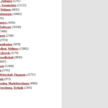
r, Zuhause
(5211)
s, Vermischtes
(12122)
, Wohnen
(6832)
leistungen
(10665)
35)
merce
(4436)
 Software
(16540)
(5400)
port
(2348)
(1974)
unikation
(5878)
dheit, Wellness
(15882)
ifestyle
(5170)
Gesellschaft
(8830)
3097)
sen
(12468)
ie
(5745)
irtschaft, Finanzen
(25757)
nde
(973)
eting, Marktforschung
(4060)
Forschung, Technik
(2305)