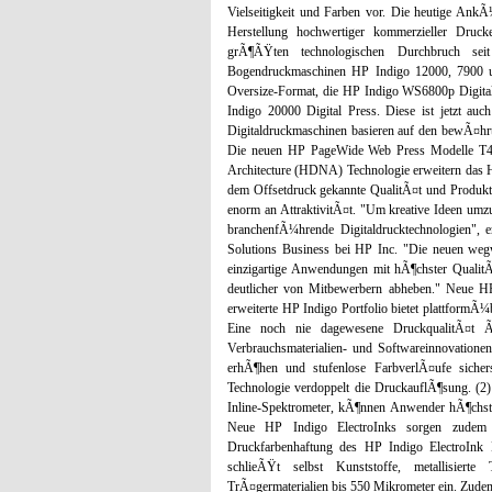
Vielseitigkeit und Farben vor. Die heutige AnkÃ
Herstellung hochwertiger kommerzieller Druck
grÃ¶ÃŸten technologischen Durchbruch sei
Bogendruckmaschinen HP Indigo 12000, 7900 un
Oversize-Format, die HP Indigo WS6800p Digita
Indigo 20000 Digital Press. Diese ist jetzt au
Digitaldruckmaschinen basieren auf den bewÃ¤hrt
Die neuen HP PageWide Web Press Modelle T
Architecture (HDNA) Technologie erweitern das 
dem Offsetdruck gekannte QualitÃ¤t und Produkti
enorm an AttraktivitÃ¤t. "Um kreative Ideen umzus
branchenfÃ¼hrende Digitaldrucktechnologien", 
Solutions Business bei HP Inc. "Die neuen w
einzigartige Anwendungen mit hÃ¶chster QualitÃ
deutlicher von Mitbewerbern abheben." Neue HP 
erweiterte HP Indigo Portfolio bietet plattformÃ¼
Eine noch nie dagewesene DruckqualitÃ¤t Ã¼b
Verbrauchsmaterialien- und Softwareinnovationen
erhÃ¶hen und stufenlose FarbverlÃ¤ufe sicher
Technologie verdoppelt die DruckauflÃ¶sung. (2)
Inline-Spektrometer, kÃ¶nnen Anwender hÃ¶chste 
Neue HP Indigo ElectroInks sorgen zudem f
Druckfarbenhaftung des HP Indigo ElectroInk D
schlieÃŸt selbst Kunststoffe, metallisiert
TrÃ¤germaterialien bis 550 Mikrometer ein. Zude