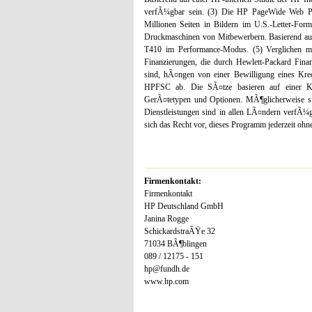
verfÃ¼gbar sein. (3) Die HP PageWide Web Pr
Millionen Seiten in Bildern im U.S.-Letter-Forma
Druckmaschinen von Mitbewerbern. Basierend au
T410 im Performance-Modus. (5) Verglichen 
Finanzierungen, die durch Hewlett-Packard Fina
sind, hÃ¤ngen von einer Bewilligung eines Kr
HPFSC ab. Die SÃ¤tze basieren auf einer Kun
GerÃ¤tetypen und Optionen. MÃ¶glicherweise sind
Dienstleistungen sind in allen LÃ¤ndern verfÃ
sich das Recht vor, dieses Programm jederzeit ohn
Firmenkontakt:
Firmenkontakt
HP Deutschland GmbH
Janina Rogge
SchickardstraÃŸe 32
71034 BÃ¶blingen
089 / 12175 - 151
hp@fundh.de
www.hp.com