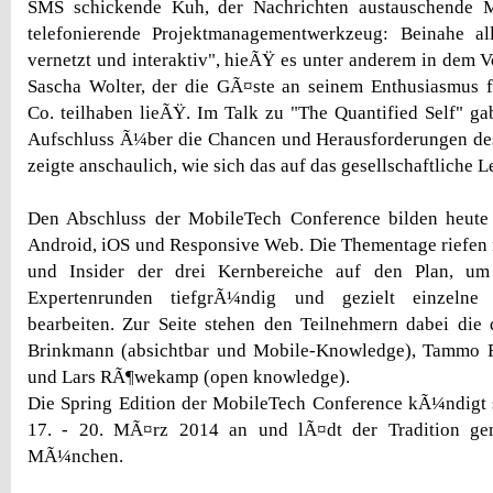
SMS schickende Kuh, der Nachrichten austauschende
telefonierende Projektmanagementwerkzeug: Beinahe a
vernetzt und interaktiv", hieÃŸ es unter anderem in dem V
Sascha Wolter, der die GÃ¤ste an seinem Enthusiasmus 
Co. teilhaben lieÃŸ. Im Talk zu "The Quantified Self" g
Aufschluss Ã¼ber die Chancen und Herausforderungen d
zeigte anschaulich, wie sich das auf das gesellschaftliche 
Den Abschluss der MobileTech Conference bilden heute
Android, iOS und Responsive Web. Die Thementage riefen
und Insider der drei Kernbereiche auf den Plan, u
Expertenrunden tiefgrÃ¼ndig und gezielt einzelne
bearbeiten. Zur Seite stehen den Teilnehmern dabei die
Brinkmann (absichtbar und Mobile-Knowledge), Tammo F
und Lars RÃ¶wekamp (open knowledge).
Die Spring Edition der MobileTech Conference kÃ¼ndigt 
17. - 20. MÃ¤rz 2014 an und lÃ¤dt der Tradition g
MÃ¼nchen.