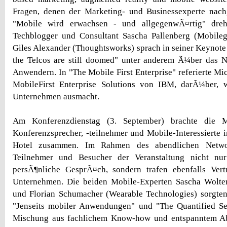
Fragen, denen der Marketing- und Businessexperte na
"Mobile wird erwachsen - und allgegenwÃ¤rtig" dre
Techblogger und Consultant Sascha Pallenberg (Mobilege
Giles Alexander (Thoughtsworks) sprach in seiner Keynote
the Telcos are still doomed" unter anderem Ã¼ber das 
Anwendern. In "The Mobile First Enterprise" referierte Mic
MobileFirst Enterprise Solutions von IBM, darÃ¼ber, w
Unternehmen ausmacht.
Am Konferenzdienstag (3. September) brachte die 
Konferenzsprecher, -teilnehmer und Mobile-Interessierte 
Hotel zusammen. Im Rahmen des abendlichen Netwo
Teilnehmer und Besucher der Veranstaltung nicht nur
persÃ¶nliche GesprÃ¤ch, sondern trafen ebenfalls Vert
Unternehmen. Die beiden Mobile-Experten Sascha Wolte
und Florian Schumacher (Wearable Technologies) sorgten
"Jenseits mobiler Anwendungen" und "The Quantified Sel
Mischung aus fachlichem Know-how und entspanntem A