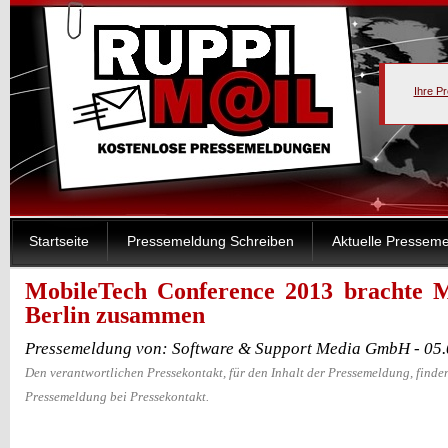
Ihre P
Startseite
Pressemeldung Schreiben
Aktuelle Pressem
MobileTech Conference 2013 brachte M
Berlin zusammen
Pressemeldung von: Software & Support Media GmbH - 05
Den verantwortlichen Pressekontakt, für den Inhalt der Pressemeldung, finden
Pressemeldung bei Pressekontakt.