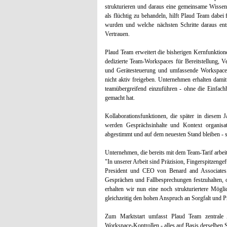
strukturieren und daraus eine gemeinsame Wissen
als flüchtig zu behandeln, hilft Plaud Team dabe
wurden und welche nächsten Schritte daraus ents
Vertrauen.
Plaud Team erweitert die bisherigen Kernfunktio
dedizierte Team-Workspaces für Bereitstellung, 
und Gerätesteuerung und umfassende Workspace-K
nicht aktiv freigeben. Unternehmen erhalten damit
teamübergreifend einzuführen - ohne die Einfachh
gemacht hat.
Kollaborationsfunktionen, die später in diesem 
werden Gesprächsinhalte und Kontext organisat
abgestimmt und auf dem neuesten Stand bleiben - se
Unternehmen, die bereits mit dem Team-Tarif arbeit
"In unserer Arbeit sind Präzision, Fingerspitzeng
President und CEO von Benard and Associates. 
Gesprächen und Fallbesprechungen festzuhalten, 
erhalten wir nun eine noch strukturiertere Mögl
gleichzeitig den hohen Anspruch an Sorgfalt und Pr
Zum Marktstart umfasst Plaud Team zentrale
Workspace-Kontrollen - alles auf Basis derselben S