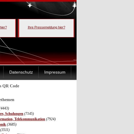
hier?
Ihre Pressemeldung hier?
Datenschutz
Impressum
ls QR Code
sethemen
(4443)
ere, Schulungen
(7145)
ormation, Telekommunikation
(7924)
onik
(3685)
(3511)