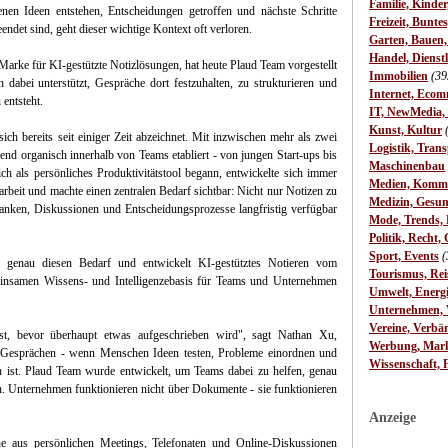
Familie, Kinde
en Ideen entstehen, Entscheidungen getroffen und nächste Schritte
Freizeit, Bunte
ndet sind, geht dieser wichtige Kontext oft verloren.
Garten, Bauen
Handel, Dienst
arke für KI-gestützte Notizlösungen, hat heute Plaud Team vorgestellt
Immobilien
(39
abei unterstützt, Gespräche dort festzuhalten, zu strukturieren und
Internet, Ecom
entsteht.
IT, NewMedia,
Kunst, Kultur
ich bereits seit einiger Zeit abzeichnet. Mit inzwischen mehr als zwei
Logistik, Trans
nd organisch innerhalb von Teams etabliert - von jungen Start-ups bis
Maschinenbau
h als persönliches Produktivitätstool begann, entwickelte sich immer
Medien, Komm
rbeit und machte einen zentralen Bedarf sichtbar: Nicht nur Notizen zu
Medizin, Gesun
danken, Diskussionen und Entscheidungsprozesse langfristig verfügbar
Mode, Trends, L
Politik, Recht, 
Sport, Events
(
 genau diesen Bedarf und entwickelt KI-gestütztes Notieren vom
Tourismus, Rei
meinsamen Wissens- und Intelligenzebasis für Teams und Unternehmen
Umwelt, Energ
Unternehmen, W
Vereine, Verbä
st, bevor überhaupt etwas aufgeschrieben wird", sagt Nathan Xu,
Werbung, Mark
 Gesprächen - wenn Menschen Ideen testen, Probleme einordnen und
Wissenschaft, 
 ist. Plaud Team wurde entwickelt, um Teams dabei zu helfen, genau
n. Unternehmen funktionieren nicht über Dokumente - sie funktionieren
Anzeige
aus persönlichen Meetings, Telefonaten und Online-Diskussionen