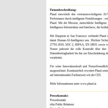
Firmenbeschreibung:
Plaud entwickelt den vertrauenswürdigsten AI-
Performance durch intelligente Notizlösungen - se
Plaud. Mit der Mission, menschliche Intelligenz
Intelligence-Infrastruktur und Interfaces, die fest
Mit Hauptsitz in San Francisco verbindet Plaud 
damit Human-AI-Intelligence neu. Höchste Sich
27701:2019, SOC 2, HIPAA, EN 18031 sowie vol
Nutzer jederzeit die volle Kontrolle über ih
Datenübertragbarkeit bis hin zur Einschränkung de
verarbeitet.
Für seine Innovationskraft und Nutzerfreundl
ausgezeichnet. Kontinuierlich erweitert Plaud sei
auf internationalen Fachmessen wie der CES.
Mehr Informationen unter www.plaud.ai
Pressekontakt:
Pressekontakt
rtfm Public Relations