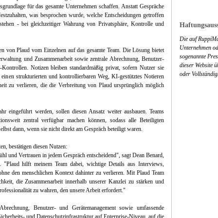
sgrundlage für das gesamte Unternehmen schaffen. Anstatt Gespräche
i festzuhalten, was besprochen wurde, welche Entscheidungen getroffen
tehen - bei gleichzeitiger Wahrung von Privatsphäre, Kontrolle und
Haftungsauss
Die auf RuppiMa
Unternehmen ode
nen von Plaud vom Einzelnen auf das gesamte Team. Die Lösung bietet
sogenannte Press
Verwaltung und Zusammenarbeit sowie zentrale Abrechnung, Benutzer-
dieser Website 
ontrollen. Notizen bleiben standardmäßig privat, sofern Nutzer sie
oder Vollständig
 einen strukturierten und kontrollierbaren Weg, KI-gestütztes Notieren
eit zu verlieren, die die Verbreitung von Plaud ursprünglich möglich
Jahr eingeführt werden, sollen diesen Ansatz weiter ausbauen. Teams
ionsweit zentral verfügbar machen können, sodass alle Beteiligten
lbst dann, wenn sie nicht direkt am Gespräch beteiligt waren.
en, bestätigen diesen Nutzen:
efühl und Vertrauen in jedem Gespräch entscheidend", sagt Dean Benard,
"Plaud hilft meinem Team dabei, wichtige Details aus Interviews,
ohne den menschlichen Kontext dahinter zu verlieren. Mit Plaud Team
ichkeit, die Zusammenarbeit innerhalb unserer Kanzlei zu stärken und
ofessionalität zu wahren, den unsere Arbeit erfordert."
 Abrechnung, Benutzer- und Gerätemanagement sowie umfassende
icherheits- und Datenschutzinfrastruktur auf Enterprise-Niveau, auf die