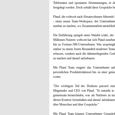
Telefonaten und spontanen Abstimmungen, in den
festgelegt werden. Doch sobald diese Gespräche bee
Plaud, die weltweit nach Absatzvolumen führende M
- einen neuen Team-Workspace, der Unternehmen d
nutzbar zu machen, wo Zusammenarbeit tatsächlich 
Die Einführung spiegelt einen Wandel wider, der s
Millionen Nutzern weltweit hat sich Plaud zunehme
hin zu Fortune-500-Unternehmen. Was ursprünglic
stärker zu einem festen Bestandteil moderner Teama
erfassen, sondern auch die dahinterliegenden Ge
zu machen und darauf aufzubauen.
Mit Plaud Team reagiert das Unternehmen auf
persönlichen Produktivitätstool hin zu einer ge
weiter.
"Der wichtigste Teil des Denkens passiert mei
Mitgründer und CEO von Plaud. "Er entsteht in
gemeinsam herausfinden, was als Nächstes zu tun
diesen Kontext festzuhalten und darauf aufzubaue
über Menschen und über Gespräche."
Mit Plaud Team können Unternehmen Gespräche 