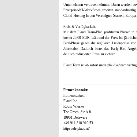
Unternehmen vertrauen können. Daten werden sow
Enterprise-KI-Workflows arbeiten standardmäßig
Cloud-Hosting in den Vereinigten Staaten, Europa,
Preis & Verfügbarkeit:
Mit dem Plaud Team-Plan profitieren Nutzer in 
kostet 29,00 EUR, während der Preis bei jährlic
Bird-Phase gelten die regulären Listenpreise
Jahresabo. Dadurch bietet das Early-Bird-Angebo
deutlich reduzierten Preis zu sichern.
Plaud Team ist ab sofort unter plaud.ai/team verfüg
Firmenkontakt:
Firmenkontakt
Plaud Inc.
Robin Wieske
The Green, Ste A 8
19901 Delaware
+49 911 310 910 53
https://de.plaud.ai/