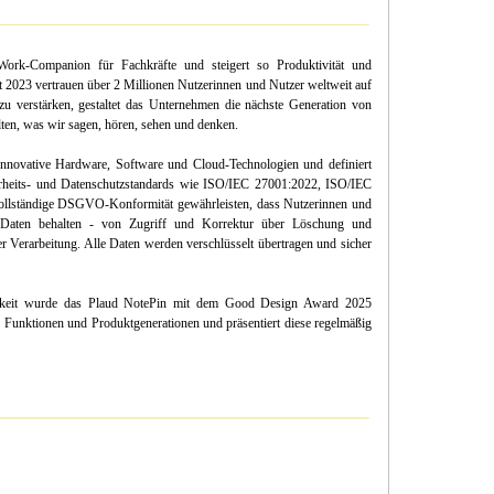
Work-Companion für Fachkräfte und steigert so Produktivität und
it 2023 vertrauen über 2 Millionen Nutzerinnen und Nutzer weltweit auf
 zu verstärken, gestaltet das Unternehmen die nächste Generation von
halten, was wir sagen, hören, sehen und denken.
innovative Hardware, Software und Cloud-Technologien und definiert
erheits- und Datenschutzstandards wie ISO/IEC 27001:2022, ISO/IEC
lständige DSGVO-Konformität gewährleisten, dass Nutzerinnen und
re Daten behalten - von Zugriff und Korrektur über Löschung und
r Verarbeitung. Alle Daten werden verschlüsselt übertragen und sicher
ichkeit wurde das Plaud NotePin mit dem Good Design Award 2025
ne Funktionen und Produktgenerationen und präsentiert diese regelmäßig