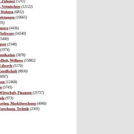
r, Zuhause
(5211)
s, Vermischtes
(12122)
, Wohnen
(6832)
leistungen
(10665)
35)
merce
(4436)
 Software
(16540)
(5400)
port
(2348)
(1974)
unikation
(5878)
dheit, Wellness
(15882)
ifestyle
(5170)
Gesellschaft
(8830)
3097)
sen
(12468)
ie
(5745)
irtschaft, Finanzen
(25757)
nde
(973)
eting, Marktforschung
(4060)
Forschung, Technik
(2305)