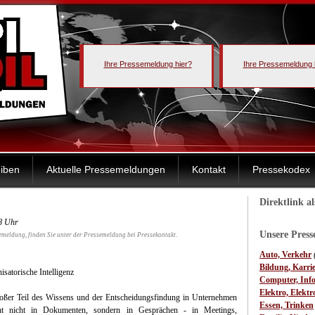
Ihre Pressemeldung hier?
Ihre Pressemeldung 
iben
Aktuelle Pressemeldungen
Kontakt
Pressekodex
Direktlink a
38 Uhr
Unsere Pres
emeldung, finden Sie unter der Pressemeldung bei Pressekontakt.
Auto, Verkehr
Bildung, Karri
satorische Intelligenz
Computer, Inf
Elektro, Elektr
roßer Teil des Wissens und der Entscheidungsfindung in Unternehmen
Essen, Trinken
eht nicht in Dokumenten, sondern in Gesprächen - in Meetings,