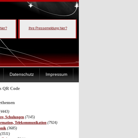
hier?
Ihre Pressemeldung hier?
Datenschutz
Impressum
ls QR Code
sethemen
(4443)
ere, Schulungen
(7145)
ormation, Telekommunikation
(7924)
onik
(3685)
(3511)