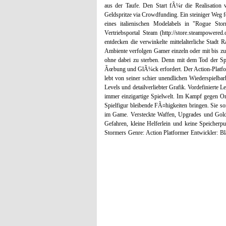
aus der Taufe. Den Start fÃ¼r die Realisation 
Geldspritze via Crowdfunding. Ein steiniger Weg 
eines italienischen Modelabels in "Rogue S
Vertriebsportal Steam (http://store.steampowere
entdecken die verwinkelte mittelalterliche Stad
Ambiente verfolgen Gamer einzeln oder mit bis zu d
ohne dabei zu sterben. Denn mit dem Tod der Spi
Ãœbung und GlÃ¼ck erfordert. Der Action-Platfor
lebt von seiner schier unendlichen Wiederspielbar
Levels und detailverliebter Grafik. Vordefinierte 
immer einzigartige Spielwelt. Im Kampf gegen O
Spielfigur bleibende FÃ¤higkeiten bringen. Sie 
im Game. Versteckte Waffen, Upgrades und Gold o
Gefahren, kleine Helferlein und keine Speicherp
Stormers Genre: Action Platformer Entwickler: B