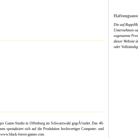
Haftungsauss
Die auf RuppiMa
Unternehmen ode
sogenannte Press
dieser Website 
oder Vollständig
ges Game-Studio in Offenburg im Schwarzwald gegrÃ¼ndet. Das 40-
nen spezialisiert sich auf die Produktion hochwertiger Computer- und
uf www.black-forest-games.com