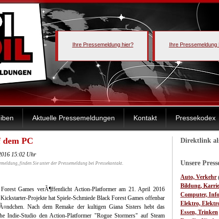
Ihre Pressemeldung hier?
Ihre Pressemeldung 
iben
Aktuelle Pressemeldungen
Kontakt
Pressekodex
f dem PC
Direktlink a
.2016 15:02 Uhr
Unsere Pres
emeldung, finden Sie unter der Pressemeldung bei Pressekontakt.
Auto, Verkehr
Bildung, Karri
 Forest Games verÃ¶ffentlicht Action-Platformer am 21. April 2016
Computer, Inf
ickstarter-Projekte hat Spiele-Schmiede Black Forest Games offenbar
Elektro, Elektr
Ã¤ndchen. Nach dem Remake der kultigen Giana Sisters hebt das
Essen, Trinken
che Indie-Studio den Action-Platformer "Rogue Stormers" auf Steam