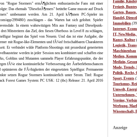
Familie, Kinde
von "Rogue Stormers" ermÃ¶glichten enthusiastische Fans mit einer
Freizeit, Bunte
folgte: Das ehemals "DieselstÃ¶rmers" betitelte Game musste auf Druck
Garten, Bauen
tormers" umbenannt werden. Am 21. April kÃ¶nnen PC-Spieler im
Handel, Dienst
d.com/app/299480/) zuschlagen - das Warten hat sich gelohnt. Spieler
Immobilien
(39
t Ravensdale. In einem wahnwitzigen Mix aus Fantasy und Dieselpunk-
Internet, Ecom
rei Mitstreitern das Ziel, den fiesen Oberboss in Level 8 zu schlagen,
IT, NewMedia,
elfigur beginnt das Spiel von Neuem. Und das ist eine Aufgabe, die
Kunst, Kultur
mer mit Rogue-like-Elementen und fÃ¼nf freischaltbaren Charakteren
Logistik, Trans
keit. Er verbindet wilde Platform-Shootings mit prozedural generierten
Maschinenbau
Levelbausteine werden in jeder Session neu kombiniert und schaffen eine
Medien, Komm
rks, Goblins und Mutanten sammeln Player Erfahrungspunkte, die der
Medizin, Gesun
sorgen fÃ¼r eine kontinuierliche Verbesserung der Ãœberlebenschancen
Mode, Trends, L
ptimieren die FÃ¤higkeiten der eingesetzten Spielfigur. Permanente
Politik, Recht, 
unkte setzen Rogue Stormers kontinuierlich unter Strom. Titel: Rogue
Sport, Events
(
lack Forest Games System: PC USK: 12 (tbc) Release: 21. April 2016
Tourismus, Rei
Umwelt, Energ
Unternehmen, W
Vereine, Verbä
Werbung, Mark
Wissenschaft, 
Anzeige