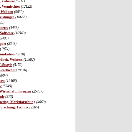
r, Zuhause
(5211)
s, Vermischtes
(12122)
, Wohnen
(6832)
leistungen
(10665)
35)
merce
(4436)
 Software
(16540)
(5400)
port
(2348)
(1974)
unikation
(5878)
dheit, Wellness
(15882)
ifestyle
(5170)
Gesellschaft
(8830)
3097)
sen
(12468)
ie
(5745)
irtschaft, Finanzen
(25757)
nde
(973)
eting, Marktforschung
(4060)
Forschung, Technik
(2305)