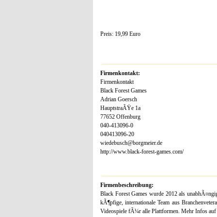
Preis: 19,99 Euro
Firmenkontakt:
Firmenkontakt
Black Forest Games
Adrian Goersch
HauptstraÃŸe 1a
77652 Offenburg
040-413096-0
040413096-20
wiedebusch@borgmeier.de
http://www.black-forest-games.com/
Firmenbeschreibung:
Black Forest Games wurde 2012 als unabhÃ¤ngi
kÃ¶pfige, internationale Team aus Branchenvetera
Videospiele fÃ¼r alle Plattformen. Mehr Infos a