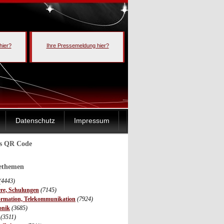
hier?
Ihre Pressemeldung hier?
Datenschutz
Impressum
ls QR Code
sethemen
(4443)
ere, Schulungen
(7145)
ormation, Telekommunikation
(7924)
onik
(3685)
(3511)