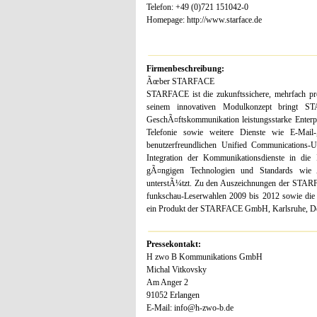
Telefon: +49 (0)721 151042-0
Homepage: http://www.starface.de
Firmenbeschreibung:
Ãœber STARFACE
STARFACE ist die zukunftssichere, mehrfach p
seinem innovativen Modulkonzept bringt STA
GeschÃ¤ftskommunikation leistungsstarke Enterp
Telefonie sowie weitere Dienste wie E-Mai
benutzerfreundlichen Unified Communication
Integration der Kommunikationsdienste in die
gÃ¤ngigen Technologien und Standards wie
unterstÃ¼tzt. Zu den Auszeichnungen der STARFA
funkschau-Leserwahlen 2009 bis 2012 sowie di
ein Produkt der STARFACE GmbH, Karlsruhe, De
Pressekontakt:
H zwo B Kommunikations GmbH
Michal Vitkovsky
Am Anger 2
91052 Erlangen
E-Mail: info@h-zwo-b.de