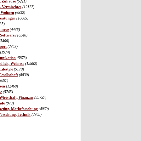
r, Zuhause
(5211)
s, Vermischtes
(12122)
, Wohnen
(6832)
leistungen
(10665)
35)
merce
(4436)
 Software
(16540)
(5400)
port
(2348)
(1974)
unikation
(5878)
dheit, Wellness
(15882)
ifestyle
(5170)
Gesellschaft
(8830)
3097)
sen
(12468)
ie
(5745)
irtschaft, Finanzen
(25757)
nde
(973)
eting, Marktforschung
(4060)
Forschung, Technik
(2305)