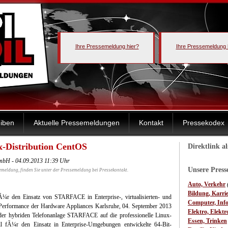
Ihre Pressemeldung hier?
Ihre Pressemeldung 
iben
Aktuelle Pressemeldungen
Kontakt
Pressekodex
-Distribution CentOS
Direktlink a
mbH - 04.09.2013 11:39 Uhr
Unsere Pres
emeldung, finden Sie unter der Pressemeldung bei Pressekontakt.
Auto, Verkehr
Bildung, Karri
 fÃ¼r den Einsatz von STARFACE in Enterprise-, virtualisierten- und
Computer, Inf
Performance der Hardware Appliances Karlsruhe, 04. September 2013
Elektro, Elektr
 hybriden Telefonanlage STARFACE auf die professionelle Linux-
Essen, Trinken
ell fÃ¼r den Einsatz in Enterprise-Umgebungen entwickelte 64-Bit-