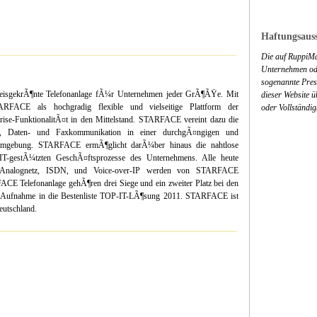
Haftungsauss
Die auf RuppiMa
Unternehmen ode
sogenannte Press
reisgekrÃ¶nte Telefonanlage fÃ¼r Unternehmen jeder GrÃ¶ÃŸe. Mit
dieser Website 
RFACE als hochgradig flexible und vielseitige Plattform der
oder Vollständig
rise-FunktionalitÃ¤t in den Mittelstand. STARFACE vereint dazu die
l-, Daten- und Faxkommunikation in einer durchgÃ¤ngigen und
s-Umgebung. STARFACE ermÃ¶glicht darÃ¼ber hinaus die nahtlose
 IT-gestÃ¼tzten GeschÃ¤ftsprozesse des Unternehmens. Alle heute
 Analognetz, ISDN, und Voice-over-IP werden von STARFACE
CE Telefonanlage gehÃ¶ren drei Siege und ein zweiter Platz bei den
e Aufnahme in die Bestenliste TOP-IT-LÃ¶sung 2011. STARFACE ist
utschland.