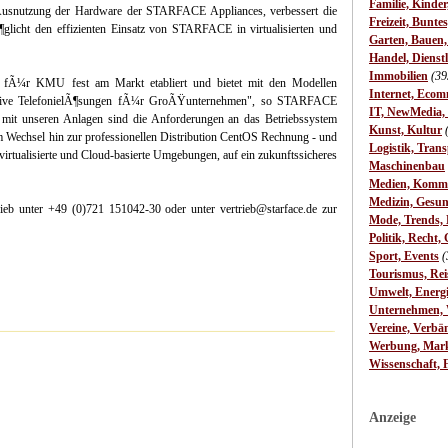
Familie, Kinde
e Ausnutzung der Hardware der STARFACE Appliances, verbessert die
Freizeit, Bunte
icht den effizienten Einsatz von STARFACE in virtualisierten und
Garten, Bauen
Handel, Dienst
Immobilien
(39
 fÃ¼r KMU fest am Markt etabliert und bietet mit den Modellen
Internet, Ecom
raktive TelefonielÃ¶sungen fÃ¼r GroÃŸunternehmen", so STARFACE
IT, NewMedia,
it unseren Anlagen sind die Anforderungen an das Betriebssystem
Kunst, Kultur
m Wechsel hin zur professionellen Distribution CentOS Rechnung - und
Logistik, Trans
irtualisierte und Cloud-basierte Umgebungen, auf ein zukunftssicheres
Maschinenbau
Medien, Komm
Medizin, Gesun
 unter +49 (0)721 151042-30 oder unter vertrieb@starface.de zur
Mode, Trends, L
Politik, Recht, 
Sport, Events
(
Tourismus, Rei
Umwelt, Energ
Unternehmen, W
Vereine, Verbä
Werbung, Mark
Wissenschaft, 
Anzeige