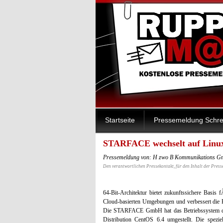
Startseite
Pressemeldung Schre
STARFACE wechselt auf Linux
Pressemeldung von: H zwo B Kommunikations G
Den verantwortlichen Pressekontakt, für den Inhalt der Press
64-Bit-Architektur bietet zukunftssichere Basis
Cloud-basierten Umgebungen und verbessert die 
Die STARFACE GmbH hat das Betriebssystem der
Distribution CentOS 6.4 umgestellt. Die spezi