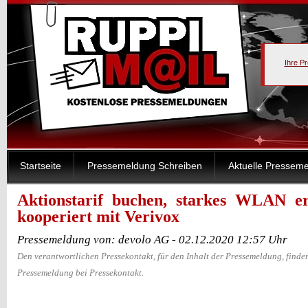
Ihre P
Startseite
Pressemeldung Schreiben
Aktuelle Pressem
Aktionstarif buchen, starkes WLAN er
kooperiert mit Verivox
Pressemeldung von: devolo AG - 02.12.2020 12:57 Uhr
Den verantwortlichen Pressekontakt, für den Inhalt der Pressemeldung, finden
Pressemeldung bei Pressekontakt.