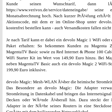
Kunde seinen Wunschtarif, dann 
https://www.verivox.de/service/dateneingabe/ seine 
Monatsabrechnung hoch. Nach kurzer PrÃ¼fung erhÃ¤lt 
Aktionscode, mit dem er im Online-Shop unter devolo
kostenfrei bestellen kann - auch Versandkosten fallen nicht
Je nach Tarif kann er dabei ein devolo Magic 1 WiFi oder
Paket erhalten: So bekommen Kunden zu Magenta Z
MagentaTV Basic sowie zu Red Internet & Phone 100 Cabl
WiFi Starter Kit im Wert von 149,90 Euro hinzu. Bei Ma
neben MagentaTV Basic auch ein devolo Magic 2 WiFi-Sta
199,90 Euro inklusive.
devolo Magic: Mesh-WLAN Ã¼ber die heimische Stromlei
Das Besondere an devolo Magic: Die Adapter verwan
Stromleitung in Datenkabel und bringen das Internetsignal
Decken oder WÃ¤nde Ã¼berall hin. Dazu steckt der 
Adapter in der NÃ¤he seines Routers in eine Steckdose
GerÃ¤te mit dem beiliegenden Netzwerkkabel.