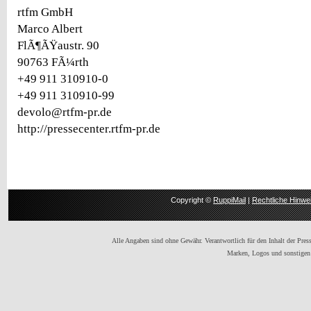
rtfm GmbH
Marco Albert
FlÃ¶ÃŸaustr. 90
90763 FÃ¼rth
+49 911 310910-0
+49 911 310910-99
devolo@rtfm-pr.de
http://pressecenter.rtfm-pr.de
Copyright ©
RuppiMail
|
Rechtliche Hinwe
Alle Angaben sind ohne Gewähr. Verantwortlich für den Inhalt der Presse
Marken, Logos und sonstigen 