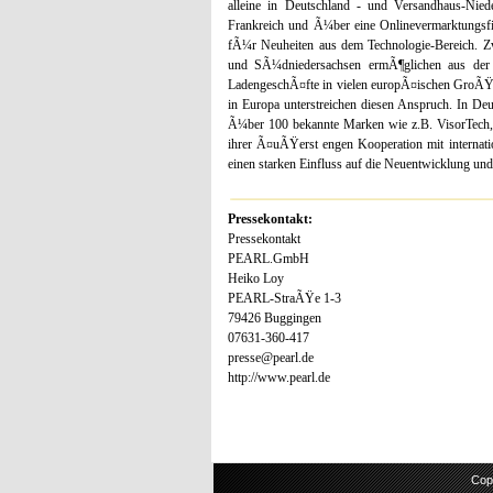
alleine in Deutschland - und Versandhaus-Nied
Frankreich und Ã¼ber eine Onlinevermarktung
fÃ¼r Neuheiten aus dem Technologie-Bereich. Z
und SÃ¼dniedersachsen ermÃ¶glichen aus der M
LadengeschÃ¤fte in vielen europÃ¤ischen GroÃŸ
in Europa unterstreichen diesen Anspruch. In D
Ã¼ber 100 bekannte Marken wie z.B. VisorTech,
ihrer Ã¤uÃŸerst engen Kooperation mit interna
einen starken Einfluss auf die Neuentwicklung un
Pressekontakt:
Pressekontakt
PEARL.GmbH
Heiko Loy
PEARL-StraÃŸe 1-3
79426 Buggingen
07631-360-417
presse@pearl.de
http://www.pearl.de
Cop