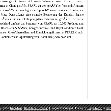
erlassungen in Ã–sterreich sowie Schwesterfirmen in der Schweiz,
sfirma in China gehÃ¶rt PEARL zu den grÃ¶ÃŸten VersandhÃ¤usern
wei groÃŸe Versandlager und Spezial-Versandzentren in Nordhessen
itte Deutschlands eine schnelle Belieferung der Kunden. Eigene
stÃ¤dten und ein Teleshopping-Unternehmen mit groÃŸer Reichweite
eutschland umfasst das Sortiment von PEARL ca. 16.000 Produkte und
 Rosenstein & SÃ¶hne, newgen medicals und Royal Gardineer. Dank
tionalen GroÃŸherstellern und Entwicklungsfirmen hat PEARL.GmbH
d kontinuierliche Optimierung von Produkten (www.pearl.de).
yright ©
RuppiMail
|
Rechtliche Hinweise
| Programmierung & Hosting by
Ruppi Media
&
pd81