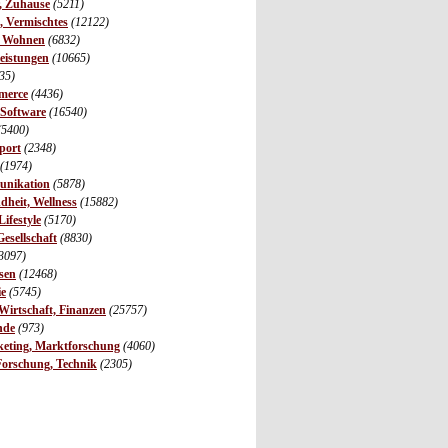
r, Zuhause
(5211)
s, Vermischtes
(12122)
, Wohnen
(6832)
leistungen
(10665)
35)
merce
(4436)
 Software
(16540)
(5400)
port
(2348)
(1974)
unikation
(5878)
dheit, Wellness
(15882)
ifestyle
(5170)
Gesellschaft
(8830)
3097)
sen
(12468)
ie
(5745)
irtschaft, Finanzen
(25757)
nde
(973)
eting, Marktforschung
(4060)
Forschung, Technik
(2305)