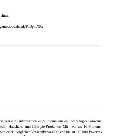
.shtml
magentacloud.de/lnk/KlBpmNKr
tÃ¤rkste Unternehmen eines internationalen Technologie-Konzerns.
ech-, Haushalts- und Lifestyle-Produkten. Mit mehr als 16 Millionen
ahr, einer tÃ¤glichen VersandkapazitÃ¤t von bis zu 110.000 Paketen -