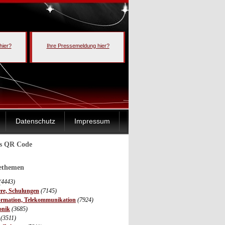
hier?
Ihre Pressemeldung hier?
Datenschutz
Impressum
ls QR Code
sethemen
(4443)
ere, Schulungen
(7145)
ormation, Telekommunikation
(7924)
onik
(3685)
(3511)