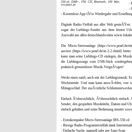
550.cd, DAB+, FM, CD, Bluetooth, 100 Watt,
- 
ww.pearl.de
-
- Kostenlose App fÃ¼r Wiedergabe und Erstellung
Digitale Radio-Vielfalt aus aller Welt genieÃŸen
sogar der Lieblings-Sender aus dem letzten
Auswahl aus allen deutschlandweiten sowie lokale
Die Micro-Stereoanlage (https://www.pearl.de/mt
auvisio (https://www.pearl.de/ar-2-2.shtml) bie
kann man seine Lieblings-CD einlegen, die Musi
die Lieblingssongs vom USB-Stick wiedergebe
praktisch grenzenloses Musik-VergnÃ¼gen!
Weckt einen sanft, auch mit der Lieblingsmusik: Es
Wochenende. Und man kann auswÃ¤hlen, von we
Mittagsschlaf: Der zusÃ¤tzliche Schlummerwecker e
Einfach Ã¼bersichtlich, Ã¼bersichtlich einfac
Sender, den gespielten Musiktiteln, Datum und U
einfach gehalten und seine Bedienung intuitiv sow
- Extrakompakte Micro-Stereoanlage IRS-550.cd
- Riesige Radio-Programmvielfalt dank Internet
- Einfache Suche: manuell oder per Auto-Scan