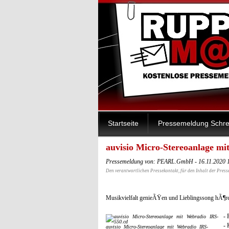
Startseite
Pressemeldung Schre
auvisio Micro-Stereoanlage mi
Pressemeldung von: PEARL.GmbH - 16.11.2020 
Den verantwortlichen Pressekontakt, für den Inhalt der Press
Musikvielfalt genieÃŸen und Lieblingssong hÃ¶r
- 
- 
auvisio Micro-Stereoanlage mit Webradio IRS-