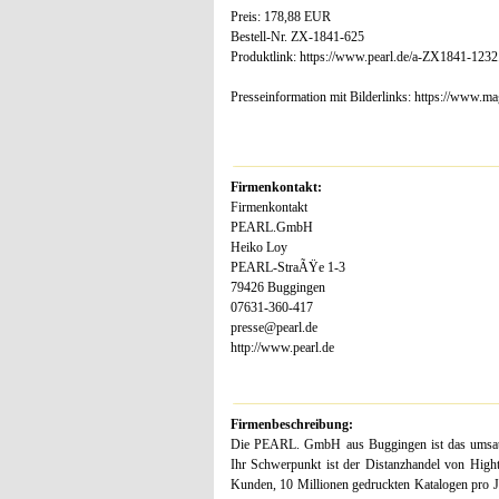
Preis: 178,88 EUR
Bestell-Nr. ZX-1841-625
Produktlink: https://www.pearl.de/a-ZX1841-1232
Presseinformation mit Bilderlinks: https://www.
Firmenkontakt:
Firmenkontakt
PEARL.GmbH
Heiko Loy
PEARL-StraÃŸe 1-3
79426 Buggingen
07631-360-417
presse@pearl.de
http://www.pearl.de
Firmenbeschreibung:
Die PEARL. GmbH aus Buggingen ist das umsatzs
Ihr Schwerpunkt ist der Distanzhandel von Hight
Kunden, 10 Millionen gedruckten Katalogen pro J