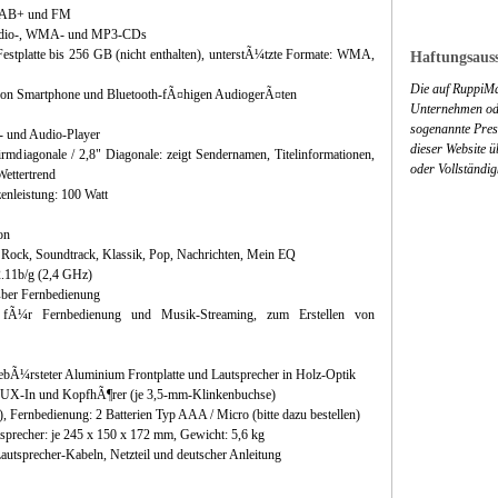
, DAB+ und FM
 Audio-, WMA- und MP3-CDs
stplatte bis 256 GB (nicht enthalten), unterstÃ¼tzte Formate: WMA,
Haftungsauss
Die auf RuppiMa
von Smartphone und Bluetooth-fÃ¤higen AudiogerÃ¤ten
Unternehmen ode
sogenannte Press
 und Audio-Player
dieser Website 
diagonale / 2,8" Diagonale: zeigt Sendernamen, Titelinformationen,
oder Vollständig
Wettertrend
enleistung: 100 Watt
on
z, Rock, Soundtrack, Klassik, Pop, Nachrichten, Mein EQ
.11b/g (2,4 GHz)
¼ber Fernbedienung
Ã¼r Fernbedienung und Musik-Streaming, zum Erstellen von
ebÃ¼rsteter Aluminium Frontplatte und Lautsprecher in Holz-Optik
 AUX-In und KopfhÃ¶rer (je 3,5-mm-Klinkenbuchse)
), Fernbedienung: 2 Batterien Typ AAA / Micro (bitte dazu bestellen)
sprecher: je 245 x 150 x 172 mm, Gewicht: 5,6 kg
autsprecher-Kabeln, Netzteil und deutscher Anleitung