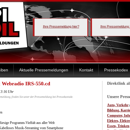
Ihre Pressemeldung hier?
Ihre Pressemeldung 
iben
Aktuelle Pressemeldungen
Kontakt
Pressekodex
t Webradio IRS-550.cd
Direktlink a
13:16 Uhr
Unsere Pres
emeldung, finden Sie unter der Pressemeldung bei Pressekontakt.
Auto, Verkehr
Bildung, Karri
en
Computer, Inf
Elektro, Elektr
Riesige Programm-Vielfalt aus aller Welt
Essen, Trinken
Kabelloses Musik-Streaming vom Smartphone