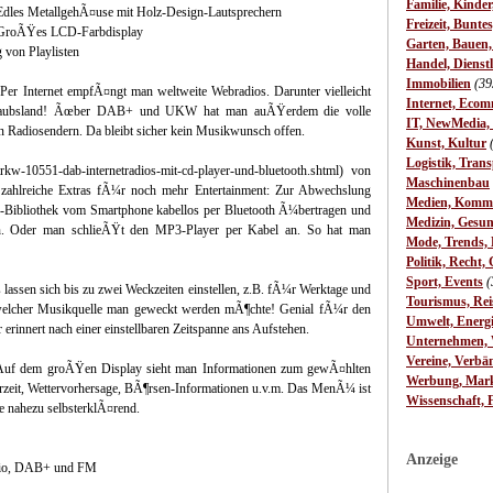
Familie, Kinde
Edles MetallgehÃ¤use mit Holz-Design-Lautsprechern
Freizeit, Bunte
 GroÃŸes LCD-Farbdisplay
Garten, Bauen
 von Playlisten
Handel, Dienst
Immobilien
(39
: Per Internet empfÃ¤ngt man weltweite Webradios. Darunter vielleicht
Internet, Ecom
 Urlaubsland! Ãœber DAB+ und UKW hat man auÃŸerdem die volle
IT, NewMedia,
n Radiosendern. Da bleibt sicher kein Musikwunsch offen.
Kunst, Kultur
Logistik, Trans
rkw-10551-dab-internetradios-mit-cd-player-und-bluetooth.shtml) von
Maschinenbau
tet zahlreiche Extras fÃ¼r noch mehr Entertainment: Zur Abwechslung
Medien, Komm
k-Bibliothek vom Smartphone kabellos per Bluetooth Ã¼bertragen und
Medizin, Gesun
n. Oder man schlieÃŸt den MP3-Player per Kabel an. So hat man
Mode, Trends, L
Politik, Recht, 
Sport, Events
(
 lassen sich bis zu zwei Weckzeiten einstellen, z.B. fÃ¼r Werktage und
Tourismus, Rei
lcher Musikquelle man geweckt werden mÃ¶chte! Genial fÃ¼r den
Umwelt, Energ
rinnert nach einer einstellbaren Zeitspanne ans Aufstehen.
Unternehmen, W
Vereine, Verbä
h: Auf dem groÃŸen Display sieht man Informationen zum gewÃ¤hlten
Werbung, Mark
hrzeit, Wettervorhersage, BÃ¶rsen-Informationen u.v.m. Das MenÃ¼ ist
Wissenschaft, 
ie nahezu selbsterklÃ¤rend.
Anzeige
radio, DAB+ und FM