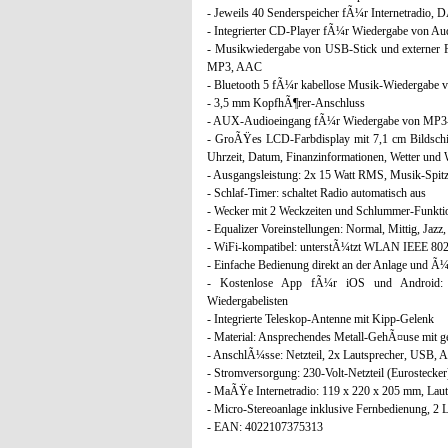
- Jeweils 40 Senderspeicher fÃ¼r Internetradio
- Integrierter CD-Player fÃ¼r Wiedergabe von
- Musikwiedergabe von USB-Stick und externer Fe
MP3, AAC
- Bluetooth 5 fÃ¼r kabellose Musik-Wiedergabe 
- 3,5 mm KopfhÃ¶rer-Anschluss
- AUX-Audioeingang fÃ¼r Wiedergabe von MP3-
- GroÃŸes LCD-Farbdisplay mit 7,1 cm Bildschirm
Uhrzeit, Datum, Finanzinformationen, Wetter und 
- Ausgangsleistung: 2x 15 Watt RMS, Musik-Spitz
- Schlaf-Timer: schaltet Radio automatisch aus
- Wecker mit 2 Weckzeiten und Schlummer-Funkti
- Equalizer Voreinstellungen: Normal, Mittig, Jaz
- WiFi-kompatibel: unterstÃ¼tzt WLAN IEEE 802
- Einfache Bedienung direkt an der Anlage und Ã
- Kostenlose App fÃ¼r iOS und Android: f
Wiedergabelisten
- Integrierte Teleskop-Antenne mit Kipp-Gelenk
- Material: Ansprechendes Metall-GehÃ¤use mit g
- AnschlÃ¼sse: Netzteil, 2x Lautsprecher, USB,
- Stromversorgung: 230-Volt-Netzteil (Eurostecker
- MaÃŸe Internetradio: 119 x 220 x 205 mm, Laut
- Micro-Stereoanlage inklusive Fernbedienung, 2 L
- EAN: 4022107375313