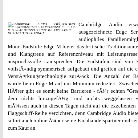
Cambridge Audio erwei
ausgezeichnete Edge Ser
MONO-ENDSTUFE EDGE M
audiophiles Familienmit
Mono-Endstufe Edge M bietet das britische Traditionsun
und Klangtreue auf Referenzniveau mit Leistungsre
anspruchsvolle Lautsprecher. Die Endstufen sind von
vollstÃ¤ndig symmetrisch aufgebaut und greifen auf die e
VerstÃ¤rkungstechnologie zurÃ¼ck. Die Anzahl der Ba
wurde beim Edge M auf ein Minimum reduziert. Zwisch
HÃ¶rer gibt es somit keine Barrieren - fÃ¼r echten "Grea
dem nichts hinzugefÃ¼gt und nichts weggelassen wi
mÃ¼ssen auch in diesen Tagen nicht auf die exzellenten
Flaggschiff-Reihe verzichten, denn Cambridge Audio biete
sofort auch online Ã¼ber seine Fachhandelspartner und s
zum Kauf an.