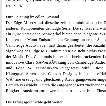
reduziert.
Pure Leistung im edlen Gewand
Der Edge M setzt auf dieselbe zeitlose, minimalistische 
anderen Komponenten der Edge Serie. Die schwebend wir
ein Ã„uÃŸeres ohne SchnÃ¶rkel bieten dabei elegante Ak
Inneren der Mono-Endstufe steht Ordnung an erster Stell
Cambridge Audio haben hart daran gearbeitet, die Anzah
Signalweg des Edge M zu minimieren. So steht nichts zw
der Musik. Das Geheimnis hinter den beeindruckenden Le
innovative Class XA-VerstÃ¤rkung von Cambridge Audio,
und Edge W VerstÃ¤rkern eingesetzt wird. Diese 
KlangqualitÃ¤ten eines Class A-Designs, ist jedoch effizi
WÃ¤rme erzeugt und gleichzeitig Ãœbergangsverzerrung
Bereich verschiebt. Durch die entgegengesetzt zueinander
Ringkerntransformatoren werden elektromagnetische Einstr
Die Erfolgsgeschichte geht weiter