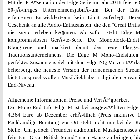
Mit der PrÃ¤sentation der Edge Serie im Jahr 2018 feierte
50-jÃ¤hriges UnternehmensjubilÃ¤um. Bei der En
erfahrenen Entwicklerteam kein Limit auferlegt. Her
Geschenk an alle Audio-Enthusiasten, die den "Great Briti
nie zuvor erleben kÃ¶nnen. Ab sofort steht Edge M
kompromisslosen GerÃ¤te-Serie. Die Monoblock-Endst
Klangtreue und markiert damit das neue Flaggsch
Traditionsunternehmens. Die Edge M Mono-Endstufen
perfektes Zusammenspiel mit dem Edge NQ VorverstÃ¤rker
beherbergt die neueste Version der firmeneigenen Strea
bietet anspruchsvollen Musikliebhabern digitalen Strea
End-Niveau.
Allgemeine Informationen, Preise und VerfÃ¼gbarkeit
Die Mono-Endstufe Edge M ist bei ausgewÃ¤hlten Edge
4.364 Euro ab Dezember erhÃ¤ltlich (Preis inklusive 
Fachkundige Beratung vor Ort steht nicht nur bei der Re
Stelle. Um jedoch Freunden audiophilen Musikgenusses 
feinsten "Great British Sound" nach Hause zu bringen, b