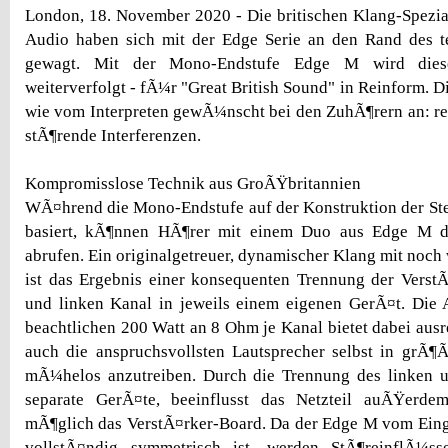
London, 18. November 2020 - Die britischen Klang-Spezi
Audio haben sich mit der Edge Serie an den Rand des 
gewagt. Mit der Mono-Endstufe Edge M wird dies
weiterverfolgt - fÃ¼r "Great British Sound" in Reinform. 
wie vom Interpreten gewÃ¼nscht bei den ZuhÃ¶rern an: rei
stÃ¶rende Interferenzen.
Kompromisslose Technik aus GroÃŸbritannien
WÃ¤hrend die Mono-Endstufe auf der Konstruktion der St
basiert, kÃ¶nnen HÃ¶rer mit einem Duo aus Edge M di
abrufen. Ein originalgetreuer, dynamischer Klang mit noch
ist das Ergebnis einer konsequenten Trennung der Verst
und linken Kanal in jeweils einem eigenen GerÃ¤t. Die 
beachtlichen 200 Watt an 8 Ohm je Kanal bietet dabei aus
auch die anspruchsvollsten Lautsprecher selbst in gr
mÃ¼helos anzutreiben. Durch die Trennung des linken u
separate GerÃ¤te, beeinflusst das Netzteil auÃŸerd
mÃ¶glich das VerstÃ¤rker-Board. Da der Edge M vom Ein
vollstÃ¤ndig symmetrisch ist, werden StÃ¶reinflÃ¼