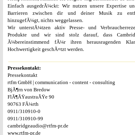
Einfach ausgedrÃ¼ckt: Wir nutzen unsere Expertise u
Barrieren zwischen dir und deiner Musik zu entf
hinzugefÃ¼gt, nichts weggelassen.
Wir unterstÃ¼tzen aktiv Presse- und Verbraucherreze
Produkte und wir sind stolz darauf, dass Cambri
Ã¼bereinstimmend fÃ¼r ihren herausragenden Kla
Hochwertigkeit geschÃ¤tzt werden.
Pressekontakt:
Pressekontakt
rtfm GmbH | communication - content - consulting
BjÃ¶rn von Bredow
FlÃ¶ÃŸaustraÃŸe 90
90763 FÃ¼rth
0911/310910-0
0911/310910-99
cambridgeaudio@rtfm-pr.de
www.rtfm-pr.de