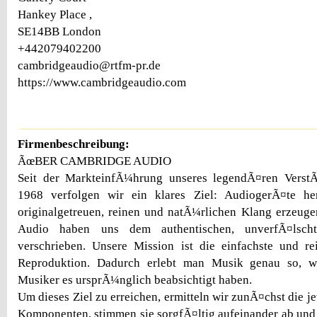
Hankey Place ,
SE14BB London
+442079402200
cambridgeaudio@rtfm-pr.de
https://www.cambridgeaudio.com
Firmenbeschreibung:
ÃœBER CAMBRIDGE AUDIO
Seit der MarkteinfÃ¼hrung unseres legendÃ¤ren Verst
1968 verfolgen wir ein klares Ziel: AudiogerÃ¤te her
originalgetreuen, reinen und natÃ¼rlichen Klang erzeug
Audio haben uns dem authentischen, unverfÃ¤lscht
verschrieben. Unsere Mission ist die einfachste und re
Reproduktion. Dadurch erlebt man Musik genau so, 
Musiker es ursprÃ¼nglich beabsichtigt haben.
Um dieses Ziel zu erreichen, ermitteln wir zunÃ¤chst die 
Komponenten, stimmen sie sorgfÃ¤ltig aufeinander ab und