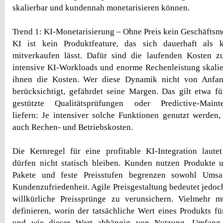
skalierbar und kundennah monetarisieren können.
Trend 1: KI-Monetarisierung – Ohne Preis kein Geschäftsm
KI ist kein Produktfeature, das sich dauerhaft als 
mitverkaufen lässt. Dafür sind die laufenden Kosten zu
intensive KI-Workloads und enorme Rechenleistung skalie
ihnen die Kosten. Wer diese Dynamik nicht von Anfan
berücksichtigt, gefährdet seine Margen. Das gilt etwa f
gestützte Qualitätsprüfungen oder Predictive-Maint
liefern: Je intensiver solche Funktionen genutzt werden, 
auch Rechen- und Betriebskosten.
Die Kernregel für eine profitable KI-Integration laute
dürfen nicht statisch bleiben. Kunden nutzen Produkte un
Pakete und feste Preisstufen begrenzen sowohl Umsat
Kundenzufriedenheit. Agile Preisgestaltung bedeutet jedoc
willkürliche Preissprünge zu verunsichern. Vielmehr m
definieren, worin der tatsächliche Wert eines Produkts fü
und wie dieser Wert abhängig von Nutzung, Umfang 