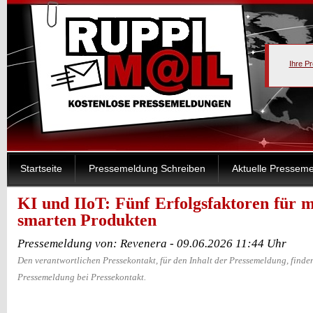
Ihre P
Startseite
Pressemeldung Schreiben
Aktuelle Pressem
KI und IIoT: Fünf Erfolgsfaktoren für 
smarten Produkten
Pressemeldung von: Revenera - 09.06.2026 11:44 Uhr
Den verantwortlichen Pressekontakt, für den Inhalt der Pressemeldung, finden
Pressemeldung bei Pressekontakt.