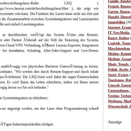
Familie, Kinde
aserbeschriftungslaser-Reihe LXQ (
Freizeit, Bunte
tps://www.laserax.com/de/beschriftungslaser/fiber ), die zeigt wie
Garten, Bauen
rsystemen sein kann. Die Funktion des Lasers kann nicht nur Zeit und
Handel, Dienst
h die Zusammenarbeit zwischen Systemintegratoren und Laserexperten
Immobilien
(39
lle und einfach Laserintegration.
Internet, Ecom
IT, NewMedia,
g zu durchbrechen, verfÃ¼gt das System Ã¼ber eine Remote-
Kunst, Kultur
en oder Partner Ã¼berall auf der Welt die Steuerung des Systems
Logistik, Trans
heren Cloud-VPN Verbindung, kÃ¶nnen Laserax-Experten, Integratoren
Maschinenbau
bei Installation, Schulung, After-Sales-Support und Live-Demos
Medien, Komm
Medizin, Gesun
Mode, Trends, L
nabhÃ¤ngig von physischen Barrieren UnterstÃ¼tzung zu leisten,
Politik, Recht, 
 Godmaire. "Wir werden dies durch Remote-Support und durch lokale
Sport, Events
(
ewÃ¤hrleisten. Die LXQ-Serie wird dabei die engen Partnerschaften
Tourismus, Rei
dern. Es wird Ihnen das Leben erleichtern, indem wir Ihnen unsere
Umwelt, Energ
ngig davon wo Sie sich befinden."
Unternehmen, W
Vereine, Verbä
 Systemintegration zu erleichtern:
Werbung, Mark
Wissenschaft, 
ser angezeigt werden, um den Laser ohne Programmierung schnell
Anzeige
Ÿigen Industrieprotokollen erfolgen.