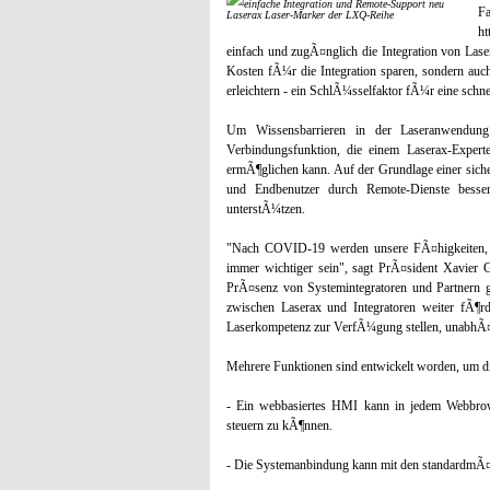
F
Laserax Laser-Marker der LXQ-Reihe
ht
einfach und zugÃ¤nglich die Integration von Lase
Kosten fÃ¼r die Integration sparen, sondern auc
erleichtern - ein SchlÃ¼sselfaktor fÃ¼r eine schne
Um Wissensbarrieren in der Laseranwendun
Verbindungsfunktion, die einem Laserax-Expert
ermÃ¶glichen kann. Auf der Grundlage einer sic
und Endbenutzer durch Remote-Dienste besser 
unterstÃ¼tzen.
"Nach COVID-19 werden unsere FÃ¤higkeiten, u
immer wichtiger sein", sagt PrÃ¤sident Xavier
PrÃ¤senz von Systemintegratoren und Partnern g
zwischen Laserax und Integratoren weiter fÃ¶r
Laserkompetenz zur VerfÃ¼gung stellen, unabhÃ¤
Mehrere Funktionen sind entwickelt worden, um die
- Ein webbasiertes HMI kann in jedem Webbrow
steuern zu kÃ¶nnen.
- Die Systemanbindung kann mit den standardmÃ¤Ã