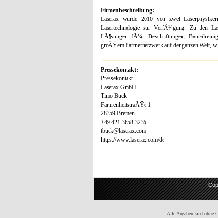
Firmenbeschreibung:
Laserax wurde 2010 von zwei Laserphysikern 
Lasertechnologie zur VerfÃ¼gung. Zu den L
LÃ¶sungen fÃ¼r Beschriftungen, Bauteilrein
groÃŸem Partnernetzwerk auf der ganzen Welt, wÃ
Pressekontakt:
Pressekontakt
Laserax GmbH
Timo Buck
FarhrenheitstraÃŸe 1
28359 Bremen
+49 421 3658 3235
tbuck@laserax.com
https://www.laserax.com/de
Cop
Alle Angaben sind ohne Gew