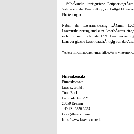
- VollstÃ¤ndig konfigurierte PeripheriegerÃ
Validierung der Beschriftung, ein LuftgeblÃ¤se 
Einstellungen.
Neben der Lasermarkierung kÃ¶nnen LXQ-Fa
Laserstrukturierung und zum LaserhÃ¤rten einges
mehr zu einem Lieferanten fÃ¼r Lasermarkierun
kann der gleiche Laser, unabhÃ¤ngig von der Anw
Weitere Informationen unter https://www.laserax.
Firmenkontakt:
Firmenkontakt
Laserax GmbH
Timo Buck
FarhrenheitstraÃŸe 1
28359 Bremen
+49 421 3658 3235
tbuck@laserax.com
https://www.laserax.com/de