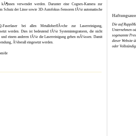
¤te kÃ¶nnen verwendet werden. Darunter eine Cognex-Kamera zur
zum Schutz der Linse sowie 3D-Autofokus-Sensoren fÃ¼r automatische
Haftungsauss
Die auf RuppiMa
serlaser bei allen MetalloberflÃ¤che zur Laserreinigung,
Unternehmen ode
etzt werden. Dies ist bedeutend fÃ¼r Systemintegratoren, die nicht
sogenannte Press
g und einem anderen fÃ¼r die Laserreinigung gehen mÃ¼ssen. Damit
dieser Website 
endung, Ã¼berall eingesetzt werden.
oder Vollständig
com/de