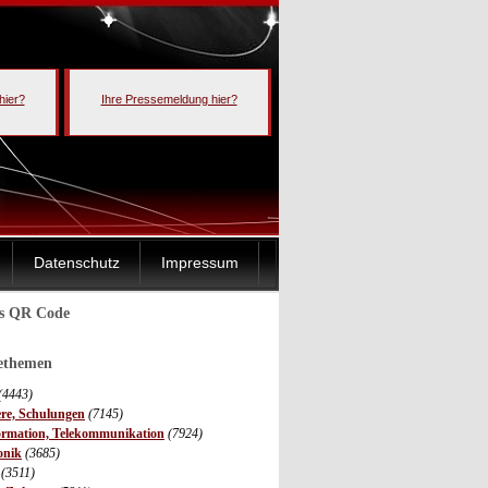
hier?
Ihre Pressemeldung hier?
Datenschutz
Impressum
ls QR Code
sethemen
(4443)
ere, Schulungen
(7145)
ormation, Telekommunikation
(7924)
onik
(3685)
(3511)