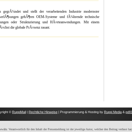
gegrÃ¼ndet und stellt der verarbeitenden Industrie modernster
aserlÃ¶sungen gehÃ¶ren OEM-Systeme und fÃ¼hrende technische
igungen oder Strukturierung und HÃ¤rteanwendungen. Mit einem
¤chst die globale PrÃ¤senz rasant.
yright ©
RuppiMail
|
Rechtliche Hinweise
| Programmierung & Hosting by
Ruppi Media
&
pd81
ähr. Verantwortlich für den Inhalt der Pressemeldung ist der jeweilige Autor, welcher den Beitrag verfasst hat,