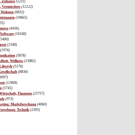
r, Zuhause
(5211)
s, Vermischtes
(12122)
, Wohnen
(6832)
leistungen
(10665)
35)
merce
(4436)
 Software
(16540)
(5400)
port
(2348)
(1974)
unikation
(5878)
dheit, Wellness
(15882)
ifestyle
(5170)
Gesellschaft
(8830)
3097)
sen
(12468)
ie
(5745)
irtschaft, Finanzen
(25757)
nde
(973)
eting, Marktforschung
(4060)
Forschung, Technik
(2305)