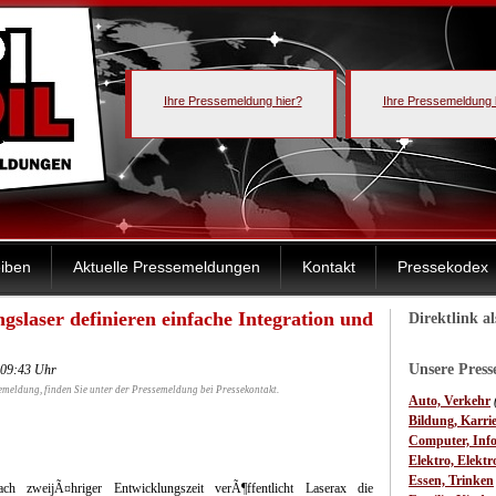
Ihre Pressemeldung hier?
Ihre Pressemeldung 
iben
Aktuelle Pressemeldungen
Kontakt
Pressekodex
slaser definieren einfache Integration und
Direktlink a
Unsere Pres
 09:43 Uhr
emeldung, finden Sie unter der Pressemeldung bei Pressekontakt.
Auto, Verkehr
Bildung, Karri
Computer, Inf
Elektro, Elektr
Essen, Trinken
ach zweijÃ¤hriger Entwicklungszeit verÃ¶ffentlicht Laserax die