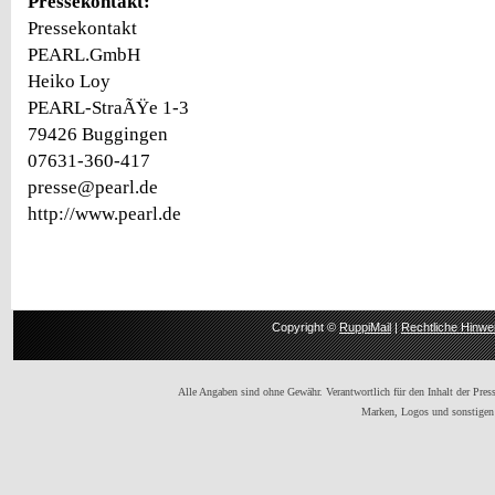
Pressekontakt:
Pressekontakt
PEARL.GmbH
Heiko Loy
PEARL-StraÃŸe 1-3
79426 Buggingen
07631-360-417
presse@pearl.de
http://www.pearl.de
Copyright ©
RuppiMail
|
Rechtliche Hinwe
Alle Angaben sind ohne Gewähr. Verantwortlich für den Inhalt der Presse
Marken, Logos und sonstigen 