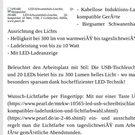
- Kabellose Induktions-L
PEARL LED-Schwanenhals-Leuchte, Qi-
kompatible GerÃ¤te
kompatibel 10 Watt, USB, 3 Lichtfarben, 300lm,
www.pearl.de
- Biegsamer Schwanenhal
Ausrichtung des Lichts
- Helligkeit bei 300 lm von warmweiÃŸ bis tageslichtweiÃŸ
- Ladeleistung von bis zu 10 Watt
- Mit LED-Ladeanzeige
Beleuchtet den Arbeitsplatz mit Stil: Die USB-Tischleu
und 20 LEDs bietet bis zu 300 Lumen helles Licht - wo ma
besonders sparsam dank hocheffizienter LED-Technik!
Wunsch-Lichtfarbe per Fingertipp: Mit nur einer Taste 
(https://www.pearl.de/mtrkw-10565-led-usb-schreibtischla
kompatibler-ladefunktion-und-lichtfarbwahl.
(https://www.pearl.de/ar-2-46.shtml) ein- und ausschal
regelt man die Lichtfarbe von tageslichtweiÃŸ zum Ar
fÃ¼r gemÃ¼tliche Abendstunden.