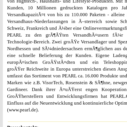
von Hightech-, Haushalts- und Lifestyle-Produkten. Mit 
Kunden, 10 Millionen gedruckten Katalogen pro Jah
VersandkapazitÃ¤t von bis zu 110.000 Paketen - alleine
Versandhaus-Niederlassungen in Ã–sterreich sowie Sc
Schweiz, Frankreich und Ã¼ber eine Onlinevermarktungsf
PEARL zu den grÃ¶ÃŸten VersandhÃ¤usern fÃ¼r 
Technologie-Bereich. Zwei groÃŸe Versandlager und Spez
Nordhessen und SÃ¼dniedersachsen ermÃ¶glichen aus de
eine schnelle Belieferung der Kunden. Eigene Ladeng
europÃ¤ischen GroÃŸstÃ¤dten und ein Teleshoppi
groÃŸer Reichweite in Europa unterstreichen diesen Ans
umfasst das Sortiment von PEARL ca. 16.000 Produkte un
Marken wie z.B. VisorTech, Rosenstein & SÃ¶hne, newge
Gardineer. Dank ihrer Ã¤uÃŸerst engen Kooperation 
GroÃŸherstellern und Entwicklungsfirmen hat PEARL
Einfluss auf die Neuentwicklung und kontinuierliche Opti
(www.pearl.de).