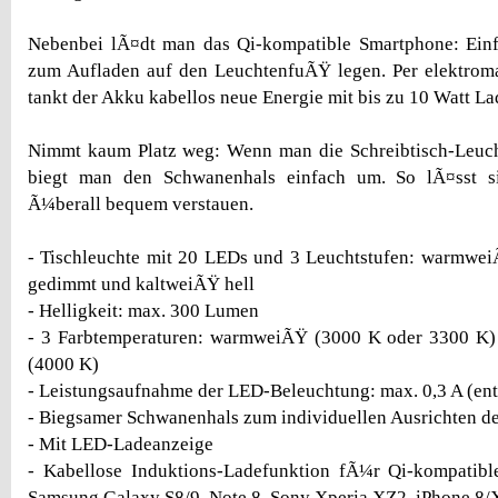
Nebenbei lÃ¤dt man das Qi-kompatible Smartphone: Ein
zum Aufladen auf den LeuchtenfuÃŸ legen. Per elektroma
tankt der Akku kabellos neue Energie mit bis zu 10 Watt La
Nimmt kaum Platz weg: Wenn man die Schreibtisch-Leucht
biegt man den Schwanenhals einfach um. So lÃ¤sst s
Ã¼berall bequem verstauen.
- Tischleuchte mit 20 LEDs und 3 Leuchtstufen: warmwe
gedimmt und kaltweiÃŸ hell
- Helligkeit: max. 300 Lumen
- 3 Farbtemperaturen: warmweiÃŸ (3000 K oder 3300 K)
(4000 K)
- Leistungsaufnahme der LED-Beleuchtung: max. 0,3 A (ents
- Biegsamer Schwanenhals zum individuellen Ausrichten de
- Mit LED-Ladeanzeige
- Kabellose Induktions-Ladefunktion fÃ¼r Qi-kompatibl
Samsung Galaxy S8/9, Note 8, Sony Xperia XZ2, iPhone 8/