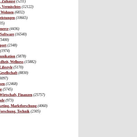
r, Zuhause
(5211)
s, Vermischtes
(12122)
, Wohnen
(6832)
leistungen
(10665)
35)
merce
(4436)
 Software
(16540)
(5400)
port
(2348)
(1974)
unikation
(5878)
dheit, Wellness
(15882)
ifestyle
(5170)
Gesellschaft
(8830)
3097)
sen
(12468)
ie
(5745)
irtschaft, Finanzen
(25757)
nde
(973)
eting, Marktforschung
(4060)
Forschung, Technik
(2305)