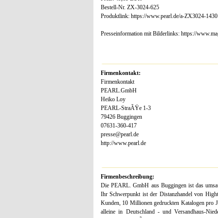
Bestell-Nr. ZX-3024-625
Produktlink: https://www.pearl.de/a-ZX3024-1430
Presseinformation mit Bilderlinks: https://www
Firmenkontakt:
Firmenkontakt
PEARL.GmbH
Heiko Loy
PEARL-StraÃŸe 1-3
79426 Buggingen
07631-360-417
presse@pearl.de
http://www.pearl.de
Firmenbeschreibung:
Die PEARL. GmbH aus Buggingen ist das umsatzs
Ihr Schwerpunkt ist der Distanzhandel von Hight
Kunden, 10 Millionen gedruckten Katalogen pro J
alleine in Deutschland - und Versandhaus-Nied