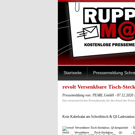
Startseite
Pressemeldung Schre
revolt Versenkbare Tisch-Stec
Pressemeldung von: PEARL.GmbH - 07.12.2020 
Den verantwortlichen Pressekontakt, für den Inhalt der Press
Kein Kabelsalat am Schreibtisch & QI-Ladestation
- 
revolt Versenkbare Tisch-Steckdose, Qi-
- 