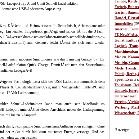
Familie, Kinde
USB-Ladeport Typ A und C mit Schnell-Ladefunktion
Freizeit, Bunte
Automatische USB-Ladestrom-Anpassung
Garten, Bauen
Handel, Dienst
Immobilien
(39
ro, KÃ¼che und Heimwerkstatt: In Schreibtisch, Arbeitsplatte oder
Internet, Ecom
eg. Ein leichter Fingerdruck genÃ¼gt und schon fÃ¤hrt die 3-fach-
IT, NewMedia,
341-versenkbare-tisch-steckdosen-mit-usb-schnelllade-funktion-qi-
Kunst, Kultur
.de/ar-2-55.shtml) aus. Genauso leicht lÃ¤sst sie sich auch wieder
Logistik, Trans
Maschinenbau
Medien, Komm
! Immer mehr moderne Smartphones wie das Samsung Galaxy S7, LG
Medizin, Gesun
ell-Ladefunktion Quick Charge. Damit lÃ¤dt man den Smartphone-
Mode, Trends, L
¶mmlichen LadegerÃ¤t!
Politik, Recht, 
Sport, Events
(
Ã¼gelter Technologie passt sich der USB-Ladestrom automatisch dem
Tourismus, Rei
Player & Co. standardmÃ¤ÃŸig mit 5 Volt geladen. Tablet-PC und
Umwelt, Energ
is zu 12 Volt Ladespannung!
Unternehmen, W
Vereine, Verbä
tibler Schnell-Ladefunktion kann man auch sein MacBook im
Werbung, Mark
SB-Ladeport unterstÃ¼tzt dieser Anschluss neben der Ladespannung
Wissenschaft, 
das mit bis zu 3 Ampere!
fach das Qi-kompatible Smartphone zum Aufladen oben auflegen - ohne
Anzeige
ird der Akku durch Induktion mit neuer Energie versorgt. Und das
er - ohne zu verrutschen.