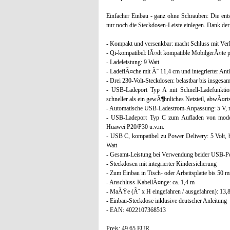
Einfacher Einbau - ganz ohne Schrauben: Die ent
nur noch die Steckdosen-Leiste einlegen. Dank der 
- Kompakt und versenkbar: macht Schluss mit Ver
- Qi-kompatibel: lÃ¤dt kompatible MobilgerÃ¤te p
- Ladeleistung: 9 Watt
- LadeflÃ¤che mit Ã˜ 11,4 cm und integrierter A
- Drei 230-Volt-Steckdosen: belastbar bis insgesa
- USB-Ladeport Typ A mit Schnell-Ladefunktio
schneller als ein gewÃ¶hnliches Netzteil, abwÃ¤r
- Automatische USB-Ladestrom-Anpassung: 5 V, max.
- USB-Ladeport Typ C zum Aufladen von mode
Huawei P20/P30 u.v.m.
- USB C, kompatibel zu Power Delivery: 5 Volt, bis
Watt
- Gesamt-Leistung bei Verwendung beider USB-Po
- Steckdosen mit integrierter Kindersicherung
- Zum Einbau in Tisch- oder Arbeitsplatte bis 50
- Anschluss-KabellÃ¤nge: ca. 1,4 m
- MaÃŸe (Ã˜ x H eingefahren / ausgefahren): 13
- Einbau-Steckdose inklusive deutscher Anleitung
- EAN: 4022107368513
Preis: 49,65 EUR