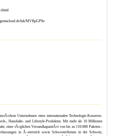
.shtml
.magentacloud.de/lnk/MVBpGP9o
tÃ¤rkste Unternehmen eines internationalen Technologie-Konzerns.
ech-, Haushalts- und Lifestyle-Produkten. Mit mehr als 16 Millionen
ahr, einer tÃ¤glichen VersandkapazitÃ¤t von bis zu 110.000 Paketen -
erlassungen in Ã–sterreich sowie Schwesterfirmen in der Schweiz,