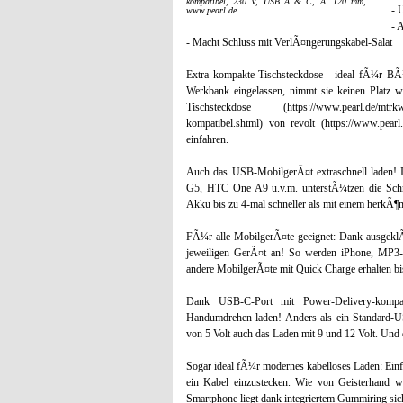
kompatibel, 230 V, USB A & C, Ã˜ 120 mm,
- 
www.pearl.de
- 
- Macht Schluss mit VerlÃ¤ngerungskabel-Salat
Extra kompakte Tischsteckdose - ideal fÃ¼r BÃ¼
Werkbank eingelassen, nimmt sie keinen Platz w
Tischsteckdose (https://www.pearl.de/mtrkw-11
kompatibel.shtml) von revolt (https://www.pearl
einfahren.
Auch das USB-MobilgerÃ¤t extraschnell laden
G5, HTC One A9 u.v.m. unterstÃ¼tzen die Schn
Akku bis zu 4-mal schneller als mit einem herkÃ
FÃ¼r alle MobilgerÃ¤te geeignet: Dank ausgekl
jeweiligen GerÃ¤t an! So werden iPhone, MP3-
andere MobilgerÃ¤te mit Quick Charge erhalten b
Dank USB-C-Port mit Power-Delivery-kompa
Handumdrehen laden! Anders als ein Standard-U
von 5 Volt auch das Laden mit 9 und 12 Volt. Und 
Sogar ideal fÃ¼r modernes kabelloses Laden: Ein
ein Kabel einzustecken. Wie von Geisterhand w
Smartphone liegt dank integriertem Gummiring sich