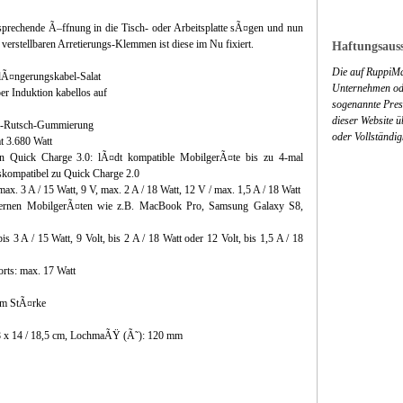
sprechende Ã–ffnung in die Tisch- oder Arbeitsplatte sÃ¤gen und nun
verstellbaren Arretierungs-Klemmen ist diese im Nu fixiert.
Haftungsauss
Die auf RuppiMa
lÃ¤ngerungskabel-Salat
Unternehmen ode
er Induktion kabellos auf
sogenannte Press
dieser Website 
nti-Rutsch-Gummierung
oder Vollständig
mt 3.680 Watt
n Quick Charge 3.0: lÃ¤dt kompatible MobilgerÃ¤te bis zu 4-mal
tskompatibel zu Quick Charge 2.0
 3 A / 15 Watt, 9 V, max. 2 A / 18 Watt, 12 V / max. 1,5 A / 18 Watt
rnen MobilgerÃ¤ten wie z.B. MacBook Pro, Samsung Galaxy S8,
 3 A / 15 Watt, 9 Volt, bis 2 A / 18 Watt oder 12 Volt, bis 1,5 A / 18
rts: max. 17 Watt
 mm StÃ¤rke
,8 x 14 / 18,5 cm, LochmaÃŸ (Ã˜): 120 mm