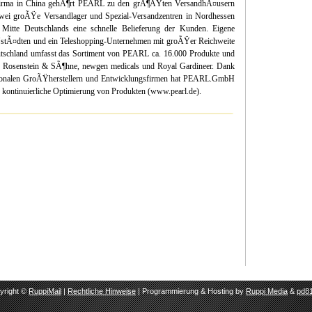
sfirma in China gehÃ¶rt PEARL zu den grÃ¶ÃŸten VersandhÃ¤usern
wei groÃŸe Versandlager und Spezial-Versandzentren in Nordhessen
itte Deutschlands eine schnelle Belieferung der Kunden. Eigene
stÃ¤dten und ein Teleshopping-Unternehmen mit groÃŸer Reichweite
eutschland umfasst das Sortiment von PEARL ca. 16.000 Produkte und
 Rosenstein & SÃ¶hne, newgen medicals und Royal Gardineer. Dank
tionalen GroÃŸherstellern und Entwicklungsfirmen hat PEARL.GmbH
d kontinuierliche Optimierung von Produkten (www.pearl.de).
yright ©
RuppiMail
|
Rechtliche Hinweise
| Programmierung & Hosting by
Ruppi Media
&
pd81