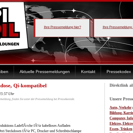
Ihre Pressemeldung hier?
Ihre Pressemeldung 
iben
Aktuelle Pressemeldungen
Kontakt
Pressekodex
kdose, Qi-kompatibel
Direktlink a
15:57 Uhr
Unsere Pres
emeldung, finden Sie unter der Pressemeldung bei Pressekontakt.
Auto, Verkehr
Bildung, Karri
Computer, Inf
Elektro, Elektr
Induktions-LadeflÃ¤che fÃ¼r kabelloses Aufladen
Essen, Trinken
Drei Steckdosen fÃ¼r PC, Drucker und Schreibtischlampe