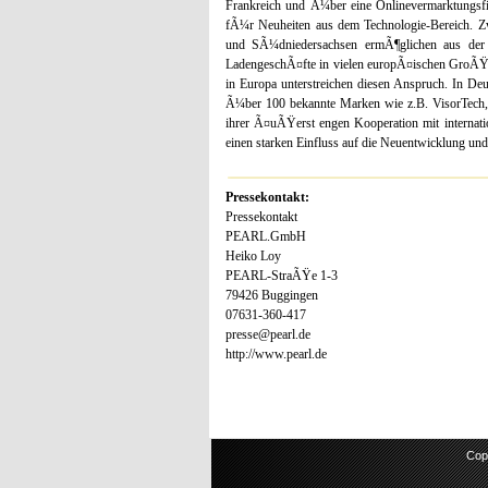
Frankreich und Ã¼ber eine Onlinevermarktung
fÃ¼r Neuheiten aus dem Technologie-Bereich. Z
und SÃ¼dniedersachsen ermÃ¶glichen aus der M
LadengeschÃ¤fte in vielen europÃ¤ischen GroÃŸ
in Europa unterstreichen diesen Anspruch. In D
Ã¼ber 100 bekannte Marken wie z.B. VisorTech,
ihrer Ã¤uÃŸerst engen Kooperation mit interna
einen starken Einfluss auf die Neuentwicklung un
Pressekontakt:
Pressekontakt
PEARL.GmbH
Heiko Loy
PEARL-StraÃŸe 1-3
79426 Buggingen
07631-360-417
presse@pearl.de
http://www.pearl.de
Cop