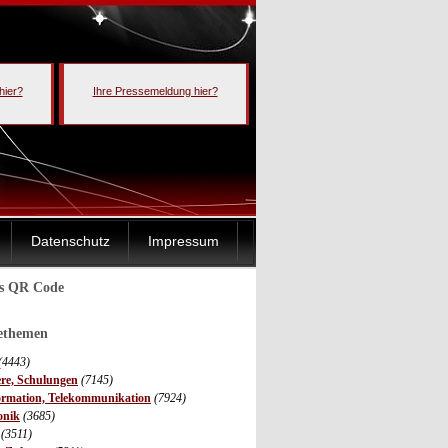
hier?
Ihre Pressemeldung hier?
Datenschutz
Impressum
ls QR Code
sethemen
(4443)
ere, Schulungen
(7145)
ormation, Telekommunikation
(7924)
onik
(3685)
(3511)