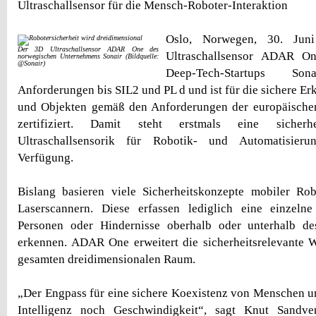
Ultraschallsensor für die Mensch-Roboter-Interaktion
Oslo, Norwegen, 30. Ju
Der 3D Ultraschallsensor ADAR One des
Ultraschallsensor ADAR O
norwegischen Unternehmens Sonair (Bildquelle:
@Sonair)
Deep-Tech-Startups So
Anforderungen bis SIL2 und PL d und ist für die sichere E
und Objekten gemäß den Anforderungen der europäischen
zertifiziert. Damit steht erstmals eine sicherhei
Ultraschallsensorik für Robotik- und Automatisier
Verfügung.
Bislang basieren viele Sicherheitskonzepte mobiler Ro
Laserscannern. Diese erfassen lediglich eine einzel
Personen oder Hindernisse oberhalb oder unterhalb de
erkennen. ADAR One erweitert die sicherheitsrelevante
gesamten dreidimensionalen Raum.
„Der Engpass für eine sichere Koexistenz von Menschen u
Intelligenz noch Geschwindigkeit“, sagt Knut Sandv