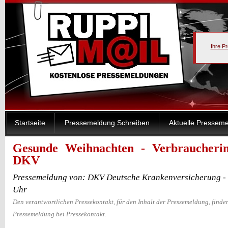
Ihre P
Startseite
Pressemeldung Schreiben
Aktuelle Pressem
Gesunde Weihnachten - Verbraucherin
DKV
Pressemeldung von: DKV Deutsche Krankenversicherung -
Uhr
Den verantwortlichen Pressekontakt, für den Inhalt der Pressemeldung, finden
Pressemeldung bei Pressekontakt.