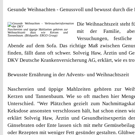
Gesunde Weihnachten - Genussvoll und bewusst durch die 
Die Weihnachtszeit steht f
Naschereien und üppige Mahlzeiten gehören zur
mit der Familie, ab
Weihnachtszeit dazu wie Kerzen und
Tannenbaum. (Bildquelle: ERGO Group)
Versuchungen, festlic
Abende auf dem Sofa. Das richtige Maß zwischen Genu
finden, fällt dann oft schwer. Solveig Haw, Ärztin und Ge
DKV Deutsche Krankenversicherung AG, erklärt, wie es tro
Bewusste Ernährung in der Advents- und Weihnachtszeit
Naschereien und üppige Mahlzeiten gehören zur Weih
Kerzen und Tannenbaum. Wie so oft machen hier Menge
Unterschied. "Wer Plätzchen gezielt zum Nachmittagskaf
Keksdose ansonsten verschlossen hält, hat schon einen wic
erklärt Solveig Haw, Ärztin und Gesundheitsexpertin de
Gänsebraten oder Ente lassen sich mit mehr Gemüsebeila
oder Rezepten mit weniger Fett gesünder gestalten. Glühwe