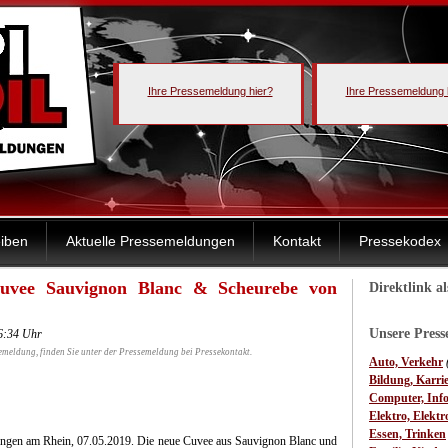
Ihre Pressemeldung hier?
Ihre Pressemeldung 
iben
Aktuelle Pressemeldungen
Kontakt
Pressekodex
 Cuvee Sauvignon Blanc & Scheurebe von
Direktlink a
Unsere Pres
16:34 Uhr
emeldung, finden Sie unter der Pressemeldung bei Pressekontakt.
Auto, Verkehr
Bildung, Karri
Computer, Inf
Elektro, Elektr
Essen, Trinken
ngen am Rhein, 07.05.2019. Die neue Cuvee aus Sauvignon Blanc und