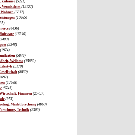
r, Zuhause
(5211)
s, Vermischtes
(12122)
, Wohnen
(6832)
leistungen
(10665)
35)
merce
(4436)
 Software
(16540)
(5400)
port
(2348)
(1974)
unikation
(5878)
dheit, Wellness
(15882)
ifestyle
(5170)
Gesellschaft
(8830)
3097)
sen
(12468)
ie
(5745)
irtschaft, Finanzen
(25757)
nde
(973)
eting, Marktforschung
(4060)
Forschung, Technik
(2305)