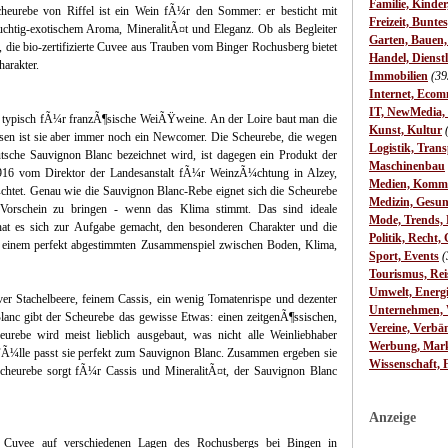
Familie, Kinde
heurebe von Riffel ist ein Wein fÃ¼r den Sommer: er besticht mit
Freizeit, Bunte
uchtig-exotischem Aroma, MineralitÃ¤t und Eleganz. Ob als Begleiter
Garten, Bauen
, die bio-zertifizierte Cuvee aus Trauben vom Binger Rochusberg bietet
Handel, Dienst
arakter.
Immobilien
(39
Internet, Ecom
IT, NewMedia,
e, typisch fÃ¼r franzÃ¶sische WeiÃŸweine. An der Loire baut man die
Kunst, Kultur
ssen ist sie aber immer noch ein Newcomer. Die Scheurebe, die wegen
Logistik, Trans
utsche Sauvignon Blanc bezeichnet wird, ist dagegen ein Produkt der
Maschinenbau
1916 vom Direktor der Landesanstalt fÃ¼r WeinzÃ¼chtung in Alzey,
Medien, Komm
htet. Genau wie die Sauvignon Blanc-Rebe eignet sich die Scheurebe
Medizin, Gesun
 Vorschein zu bringen - wenn das Klima stimmt. Das sind ideale
Mode, Trends, L
hat es sich zur Aufgabe gemacht, den besonderen Charakter und die
Politik, Recht, 
in einem perfekt abgestimmten Zusammenspiel zwischen Boden, Klima,
Sport, Events
(
Tourismus, Rei
Umwelt, Energ
ver Stachelbeere, feinem Cassis, ein wenig Tomatenrispe und dezenter
Unternehmen, W
anc gibt der Scheurebe das gewisse Etwas: einen zeitgenÃ¶ssischen,
Vereine, Verbä
cheurebe wird meist lieblich ausgebaut, was nicht alle Weinliebhaber
Werbung, Mark
 FÃ¼lle passt sie perfekt zum Sauvignon Blanc. Zusammen ergeben sie
Wissenschaft, 
 Scheurebe sorgt fÃ¼r Cassis und MineralitÃ¤t, der Sauvignon Blanc
Anzeige
Cuvee auf verschiedenen Lagen des Rochusbergs bei Bingen in