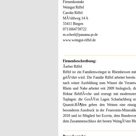
Firmenkontakt
Weingut Riffel
Carolin Riffel
MÃ¼hlweg 14 A
55411 Bingen
0711664759722
m.scheel@panama-pr.de
www.weingut-riffel.de
Firmenbeschreibung:
Ãœber Riffel
Riffel ist ein Familienweingut in Rheinhessen mi
gefÃ¼hrt wird. Die Familie Riffel arbeitet berei
nach seiner Ausbildung zum Winzer die Verant
Rhein und Nahe arbeitet seit 2009 biologisch, d
Hektar RebflÃ¤che und erzeugt mit modernster
Toplagen: die GroÃŸen Lagen Scharlachberg u
Quarzit-BÃ¶den geben den Weinen eine einziga
besonderen Ausdruck in der Feuerstein-Mineralik
2018 und ist Mitglied bei Ecovin, dem Bundesv
dem Zusammenschluss der besten WeingÃ¼ter Rh