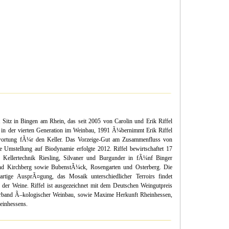
t Sitz in Bingen am Rhein, das seit 2005 von Carolin und Erik Riffel
ts in der vierten Generation im Weinbau, 1991 Ã¼bernimmt Erik Riffel
wortung fÃ¼r den Keller. Das Vorzeige-Gut am Zusammenfluss von
ie Umstellung auf Biodynamie erfolgte 2012. Riffel bewirtschaftet 17
 Kellertechnik Riesling, Silvaner und Burgunder in fÃ¼nf Binger
nd Kirchberg sowie BubenstÃ¼ck, Rosengarten und Osterberg. Die
rtige AusprÃ¤gung, das Mosaik unterschiedlicher Terroirs findet
 der Weine. Riffel ist ausgezeichnet mit dem Deutschen Weingutpreis
erband Ã–kologischer Weinbau, sowie Maxime Herkunft Rheinhessen,
einhessens.