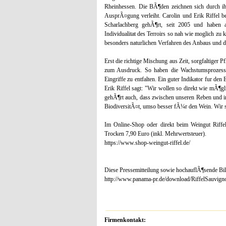
Rheinhessen. Die BÃ¶den zeichnen sich durch ihr
AusprÃ¤gung verleiht. Carolin und Erik Riffel be
Scharlachberg gehÃ¶rt, seit 2005 und haben 
Individualitat des Terroirs so nah wie moglich zu 
besonders naturlichen Verfahren des Anbaus und d
Erst die richtige Mischung aus Zeit, sorgfaltiger 
zum Ausdruck. So haben die Wachstumsprozesse
Eingriffe zu entfalten. Ein guter Indikator fur den
Erik Riffel sagt: "Wir wollen so direkt wie mÃ¶g
gehÃ¶rt auch, dass zwischen unseren Reben und
BiodiversitÃ¤t, umso besser fÃ¼r den Wein. Wir 
Im Online-Shop oder direkt beim Weingut Riffe
Trocken 7,90 Euro (inkl. Mehrwertsteuer).
https://www.shop-weingut-riffel.de/
Diese Pressemitteilung sowie hochauflÃ¶sende Bi
http://www.panama-pr.de/download/RiffelSauvign
Firmenkontakt: