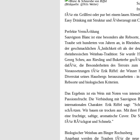
Sc
(Bildquelle: @Nils Weiler)
fr
fÃ¼r ein Grillfest oder pur bei einem lauen Abend
Easy Drinking mit Struktur und Ã¼berzeugt mit Ch
Perfekte VermÃ¤hlung
Sauvignon Blanc ist eine besonders alte Rebsort
Traube seit hunderten von Jahren an, in Rheinhe
der geschmacklichen Ã„hnlichkeit oft als der de
rheinhessischen Weinbau-Tradition: Sie wurde 
Georg Scheu, aus Riesling und Bukettrebe gezÃ¼c
dafÃ¼r, die Besonderheiten des Terroirs zum
Voraussetzungen fÃ¼r Erik Riffel: der Winzer 
Diversitat seines Hausbergs herauszuarbeiten - 
Rebsorte und biologischen Kriterien.
Das Ergebnis ist ein Wein mit Noten von intensi
Passionsfrucht. Die Verbindung mit Sauvignon Bl
internationalen Charakter. Erik Riffel sagt: "S
schÃ¤tzen. Wir bauen sie trocken aus. Mit ihrer
eine fruchtige, saftige, aromatische Cuvee. Die
fÃ¼r RÃ¼ckgrat und Schmelz."
Biologischer Weinbau am Binger Rochusberg
Angebaut werden die Trauben fÃ¼r die neue 