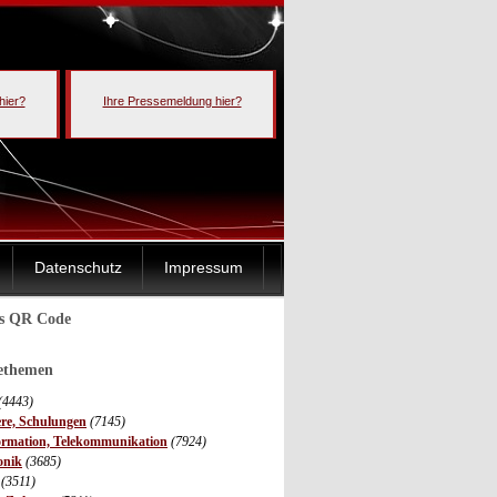
hier?
Ihre Pressemeldung hier?
Datenschutz
Impressum
ls QR Code
sethemen
(4443)
ere, Schulungen
(7145)
ormation, Telekommunikation
(7924)
onik
(3685)
(3511)