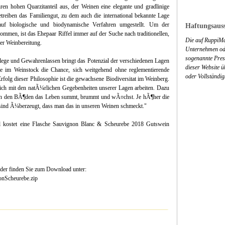
en hohen Quarzitanteil aus, der Weinen eine elegante und gradlinige
treiben das Familiengut, zu dem auch die international bekannte Lage
auf biologische und biodynamische Verfahren umgestellt. Um der
Haftungsauss
kommen, ist das Ehepaar Riffel immer auf der Suche nach traditionellen,
Die auf RuppiMa
er Weinbereitung.
Unternehmen ode
sogenannte Press
Pflege und Gewahrenlassen bringt das Potenzial der verschiedenen Lagen
dieser Website 
 im Weinstock die Chance, sich weitgehend ohne reglementierende
oder Vollständig
 Erfolg dieser Philosophie ist die gewachsene Biodiversitat im Weinberg.
lich mit den natÃ¼rlichen Gegebenheiten unserer Lagen arbeiten. Dazu
 in den BÃ¶den das Leben summt, brummt und wÃ¤chst. Je hÃ¶her die
sind Ã¼berzeugt, dass man das in unseren Weinen schmeckt."
l kostet eine Flasche Sauvignon Blanc & Scheurebe 2018 Gutswein
lder finden Sie zum Download unter:
onScheurebe.zip