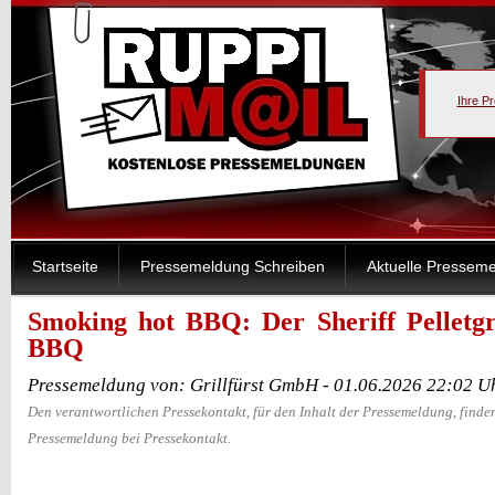
Ihre P
Startseite
Pressemeldung Schreiben
Aktuelle Pressem
Smoking hot BBQ: Der Sheriff Pelletgr
BBQ
Pressemeldung von: Grillfürst GmbH - 01.06.2026 22:02 U
Den verantwortlichen Pressekontakt, für den Inhalt der Pressemeldung, finden
Pressemeldung bei Pressekontakt.