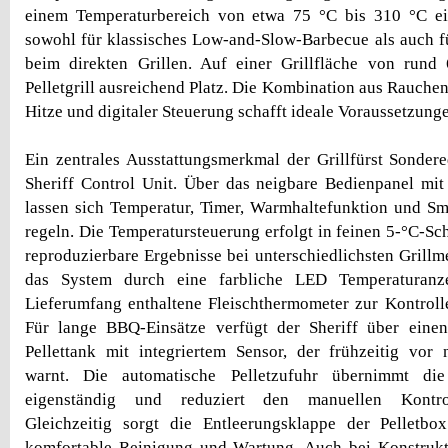
einem Temperaturbereich von etwa 75 °C bis 310 °C eig
sowohl für klassisches Low-and-Slow-Barbecue als auch 
beim direkten Grillen. Auf einer Grillfläche von rund
Pelletgrill ausreichend Platz. Die Kombination aus Rauche
Hitze und digitaler Steuerung schafft ideale Voraussetzung
Ein zentrales Ausstattungsmerkmal der Grillfürst Sondered
Sheriff Control Unit. Über das neigbare Bedienpanel mi
lassen sich Temperatur, Timer, Warmhaltefunktion und Sm
regeln. Die Temperatursteuerung erfolgt in feinen 5-°C-Sc
reproduzierbare Ergebnisse bei unterschiedlichsten Grillm
das System durch eine farbliche LED Temperaturanz
Lieferumfang enthaltene Fleischthermometer zur Kontroll
Für lange BBQ-Einsätze verfügt der Sheriff über eine
Pellettank mit integriertem Sensor, der frühzeitig vor 
warnt. Die automatische Pelletzufuhr übernimmt die
eigenständig und reduziert den manuellen Kontrol
Gleichzeitig sorgt die Entleerungsklappe der Pelletbo
komfortable Reinigung und Wartung. Auch bei Konstru