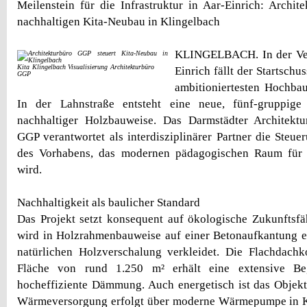
Meilenstein für die Infrastruktur in Aar-Einrich: Archit
nachhaltigen Kita-Neubau in Klingelbach
KLINGELBACH. In der Ve
Kita Klingelbach Visualisierung Architekturbüro
Einrich fällt der Startschus
GGP
ambitioniertesten Hochba
In der Lahnstraße entsteht eine neue, fünf-gruppige 
nachhaltiger Holzbauweise. Das Darmstädter Architekt
GGP verantwortet als interdisziplinärer Partner die Steue
des Vorhabens, das modernen pädagogischen Raum für 
wird.
Nachhaltigkeit als baulicher Standard
Das Projekt setzt konsequent auf ökologische Zukunftsf
wird in Holzrahmenbauweise auf einer Betonaufkantung er
natürlichen Holzverschalung verkleidet. Die Flachdachk
Fläche von rund 1.250 m² erhält eine extensive Be
hocheffiziente Dämmung. Auch energetisch ist das Objekt 
Wärmeversorgung erfolgt über moderne Wärmepumpe in K