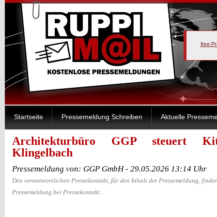
Ihre P
Startseite
Pressemeldung Schreiben
Aktuelle Pressem
Architekturbüro GGP steuert Ki
Klingelbach
Pressemeldung von: GGP GmbH - 29.05.2026 13:14 Uhr
Den verantwortlichen Pressekontakt, für den Inhalt der Pressemeldung, finden
Pressemeldung bei Pressekontakt.