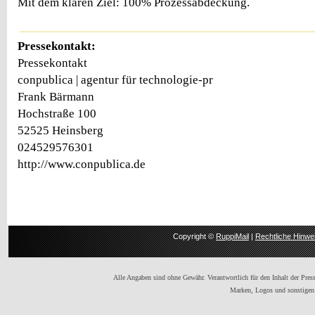
Mit dem klaren Ziel: 100% Prozessabdeckung.
Pressekontakt:
Pressekontakt
conpublica | agentur für technologie-pr
Frank Bärmann
Hochstraße 100
52525 Heinsberg
024529576301
http://www.conpublica.de
Copyright ©
RuppiMail
|
Rechtliche Hinwe
Alle Angaben sind ohne Gewähr. Verantwortlich für den Inhalt der Presse
Marken, Logos und sonstigen 