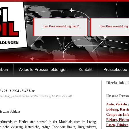
Ihre Pressemeldung hier?
Ihre Pressemeldung 
iben
Aktuelle Pressemeldungen
Kontakt
Pressekodex
Direktlink a
. - 21.11.2024 15:47 Uhr
Unsere Pres
emeldung, finden Sie unter der Pressemeldung bei Pressekontakt.
Auto, Verkehr
Bildung, Karri
bis zum Schluss
Computer, Inf
Elektro, Elektr
arbtrends im Herbst sind sowohl in der Mode als auch im Living-
Essen, Trinken
h sehr vielseitig. Natürliche, erdige Töne wie Braun, Burgunderrot,