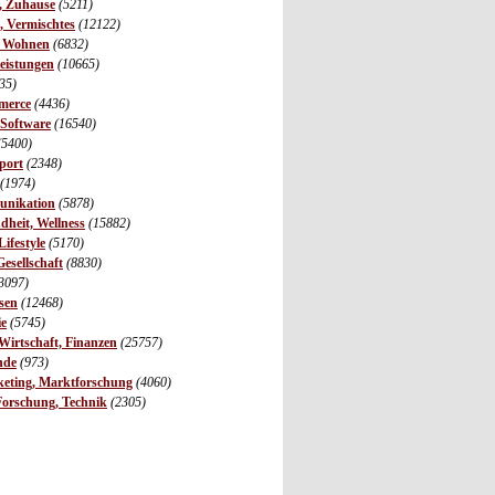
r, Zuhause
(5211)
s, Vermischtes
(12122)
, Wohnen
(6832)
leistungen
(10665)
35)
merce
(4436)
 Software
(16540)
(5400)
port
(2348)
(1974)
unikation
(5878)
dheit, Wellness
(15882)
ifestyle
(5170)
Gesellschaft
(8830)
3097)
sen
(12468)
ie
(5745)
irtschaft, Finanzen
(25757)
nde
(973)
eting, Marktforschung
(4060)
Forschung, Technik
(2305)