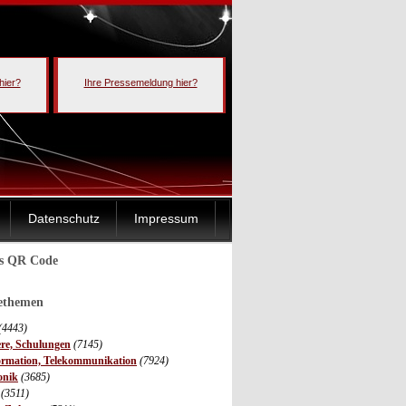
hier?
Ihre Pressemeldung hier?
Datenschutz
Impressum
ls QR Code
sethemen
(4443)
ere, Schulungen
(7145)
ormation, Telekommunikation
(7924)
onik
(3685)
(3511)