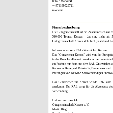
88677 Markdorf
+4971199529721
ral-c.com
Firmenbeschreibung:
Die Gütegemeinschaft ist ein Zusammenschluss vo
580.000 Tonnen Kerzen - das sind mehr als 50
Gütegemeinschaft Kerzen steht für Qualität und For
Informationen zum RAL-Gütezeichen Kerzen.
Das "Gütezeichen Kerzen" wird von der Europäis
in der Branche allgemein anerkannt und wurde te
ein Produkt nur dann mit dem RAL-Gütezeichen au
Kerzen in Bezug auf Rohstoffe, Brenndauer und L
Prüfungen von DEKRA Sachverständigen überwac
Das Gütezeichen für Kerzen wurde 1997 vom R
anerkannt. Der RAL sorgt für die Akzeptanz des 
Verwendung.
Unternehmenskontakt
Gütegemeinschaft Kerzen e. V.
Martin Rieg