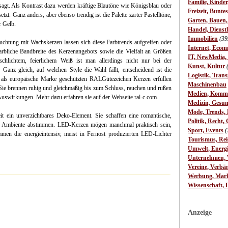
Familie, Kinde
esagt. Als Kontrast dazu werden kräftige Blautöne wie Königsblau oder
Freizeit, Bunte
t. Ganz anders, aber ebenso trendig ist die Palette zarter Pastelltöne,
Garten, Bauen
r Gelb.
Handel, Dienst
Immobilien
(39
uchtung mit Wachskerzen lassen sich diese Farbtrends aufgreifen oder
Internet, Ecom
farbliche Bandbreite des Kerzenangebots sowie die Vielfalt an Größen
IT, NewMedia,
hlichtem, feierlichem Weiß ist man allerdings nicht nur bei der
Kunst, Kultur
 Ganz gleich, auf welchen Style die Wahl fällt, entscheidend ist die
Logistik, Trans
 als europäische Marke geschützten RALGütezeichen Kerzen erfüllen
Maschinenbau
 Sie brennen ruhig und gleichmäßig bis zum Schluss, rauchen und rußen
Medien, Komm
Auswirkungen. Mehr dazu erfahren sie auf der Webseite ral-c.com.
Medizin, Gesun
Mode, Trends, L
it ein unverzichtbares Deko-Element. Sie schaffen eine romantische,
Politik, Recht, 
es Ambiente abstimmen. LED-Kerzen mögen manchmal praktisch sein,
Sport, Events
(
men die energieintensiv, meist in Fernost produzierten LED-Lichter
Tourismus, Rei
Umwelt, Energ
Unternehmen, W
Vereine, Verbä
Werbung, Mark
Wissenschaft, 
Anzeige