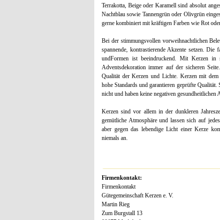
Terrakotta, Beige oder Karamell sind absolut ang
Nachtblau sowie Tannengrün oder Olivgrün eingesetz
gerne kombiniert mit kräftigen Farben wie Rot ode
Bei der stimmungsvollen vorweihnachtlichen Bele
spannende, kontrastierende Akzente setzen. Die 
undFormen ist beeindruckend. Mit Kerzen in sc
Adventsdekoration immer auf der sicheren Seite.
Qualität der Kerzen und Lichte. Kerzen mit dem
hohe Standards und garantieren geprüfte Qualität.
nicht und haben keine negativen gesundheitlichen 
Kerzen sind vor allem in der dunkleren Jahresze
gemütliche Atmosphäre und lassen sich auf jed
aber gegen das lebendige Licht einer Kerze kom
niemals an.
Firmenkontakt:
Firmenkontakt
Gütegemeinschaft Kerzen e. V.
Martin Rieg
Zum Burgstall 13