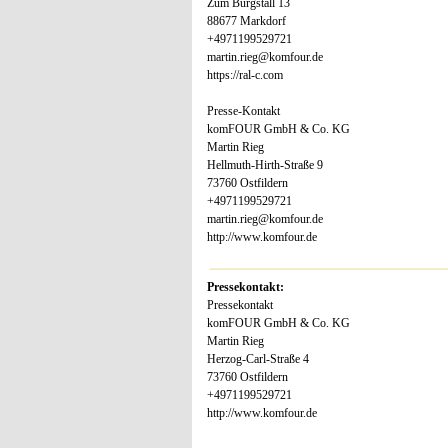
Zum Burgstall 13
88677 Markdorf
+4971199529721
martin.rieg@komfour.de
https://ral-c.com
Presse-Kontakt
komFOUR GmbH & Co. KG
Martin Rieg
Hellmuth-Hirth-Straße 9
73760 Ostfildern
+4971199529721
martin.rieg@komfour.de
http://www.komfour.de
Pressekontakt:
Pressekontakt
komFOUR GmbH & Co. KG
Martin Rieg
Herzog-Carl-Straße 4
73760 Ostfildern
+4971199529721
http://www.komfour.de