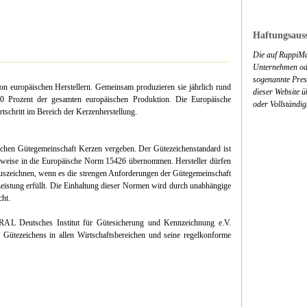
Haftungsauss
Die auf RuppiMa
Unternehmen ode
sogenannte Press
n europäischen Herstellern. Gemeinsam produzieren sie jährlich rund
dieser Website 
 Prozent der gesamten europäischen Produktion. Die Europäische
oder Vollständig
tschritt im Bereich der Kerzenherstellung.
chen Gütegemeinschaft Kerzen vergeben. Der Gütezeichenstandard ist
ilweise in die Europäische Norm 15426 übernommen. Hersteller dürfen
szeichnen, wenn es die strengen Anforderungen der Gütegemeinschaft
eistung erfüllt. Die Einhaltung dieser Normen wird durch unabhängige
ht.
AL Deutsches Institut für Gütesicherung und Kennzeichnung e.V.
Gütezeichens in allen Wirtschaftsbereichen und seine regelkonforme