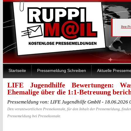
Ihre P
Startseite
Pressemeldung Schreiben
Aktuelle Pressem
LIFE Jugendhilfe Bewertungen: Wa
Ehemalige über die 1:1-Betreuung beric
Pressemeldung von: LIFE Jugendhilfe GmbH - 18.06.2026 
Den verantwortlichen Pressekontakt, für den Inhalt der Pressemeldung, finden
Pressemeldung bei Pressekontakt.