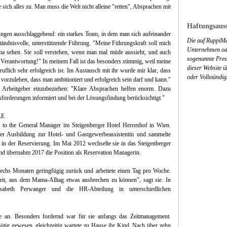
e sich alles zu. Man muss die Welt nicht alleine "retten", Absprachen mit
Haftungsauss
gen ausschlaggebend: ein starkes Team, in dem man sich aufeinander
Die auf RuppiMa
ständnisvolle, unterstützende Führung. "Meine Führungskraft soll mich
Unternehmen ode
ama sehen. Sie soll verstehen, wenn man mal müde aussieht, und auch
sogenannte Press
 Verantwortung!" In meinem Fall ist das besonders stimmig, weil meine
dieser Website 
uflich sehr erfolgreich ist. Im Austausch mit ihr wurde mir klar, dass
oder Vollständig
 vorzuleben, dass man ambitioniert und erfolgreich sein darf und kann."
 Arbeitgeber einzubeziehen: "Klare Absprachen helfen enorm. Dazu
sforderungen informiert und bei der Lösungsfindung berücksichtigt."
LE
nt to the General Manager im Steigenberger Hotel Herrenhof in Wien.
 der Ausbildung zur Hotel- und Gastgewerbeassistentin und sammelte
 in der Reservierung. Im Mai 2012 wechselte sie in das Steigenberger
und übernahm 2017 die Position als Reservation Managerin.
sechs Monaten geringfügig zurück und arbeitete einen Tag pro Woche.
eit, aus dem Mama-Alltag etwas ausbrechen zu können", sagt sie. In
lisabeth Perwanger und die HR-Abteilung in unterschiedlichen
le an. Besonders fordernd war für sie anfangs das Zeitmanagement.
nötig gewesen, gleichzeitig wartete zu Hause ihr Kind. Nach über zehn