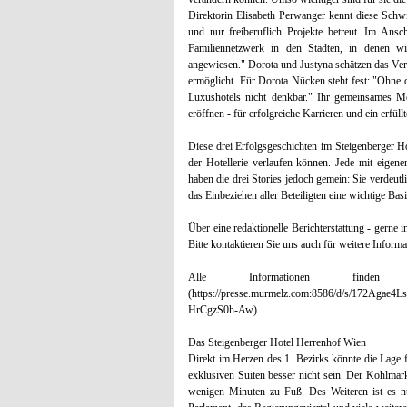
Direktorin Elisabeth Perwanger kennt diese Schwi
und nur freiberuflich Projekte betreut. Im Ansc
Familiennetzwerk in den Städten, in denen w
angewiesen." Dorota und Justyna schätzen das Vert
ermöglicht. Für Dorota Nücken steht fest: "Ohne 
Luxushotels nicht denkbar." Ihr gemeinsames M
eröffnen - für erfolgreiche Karrieren und ein erfüll
Diese drei Erfolgsgeschichten im Steigenberger Ho
der Hotellerie verlaufen können. Jede mit eigen
haben die drei Stories jedoch gemein: Sie verdeutl
das Einbeziehen aller Beteiligten eine wichtige Basi
Über eine redaktionelle Berichterstattung - gerne
Bitte kontaktieren Sie uns auch für weitere Infor
Alle Informationen fin
(https://presse.murmelz.com:8586/d/s/172
HrCgzS0h-Aw)
Das Steigenberger Hotel Herrenhof Wien
Direkt im Herzen des 1. Bezirks könnte die Lage
exklusiven Suiten besser nicht sein. Der Kohlmar
wenigen Minuten zu Fuß. Des Weiteren ist es nu