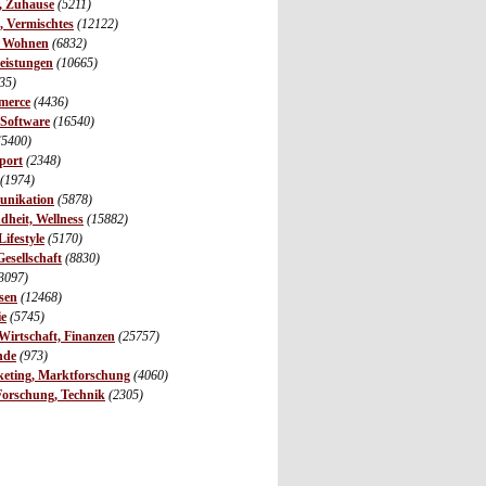
r, Zuhause
(5211)
s, Vermischtes
(12122)
, Wohnen
(6832)
leistungen
(10665)
35)
merce
(4436)
 Software
(16540)
(5400)
port
(2348)
(1974)
unikation
(5878)
dheit, Wellness
(15882)
ifestyle
(5170)
Gesellschaft
(8830)
3097)
sen
(12468)
ie
(5745)
irtschaft, Finanzen
(25757)
nde
(973)
eting, Marktforschung
(4060)
Forschung, Technik
(2305)