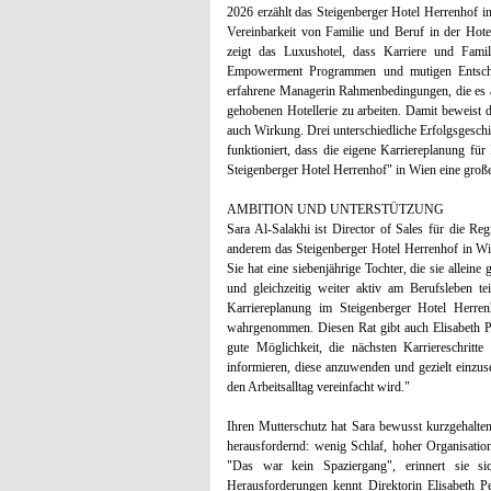
2026 erzählt das Steigenberger Hotel Herrenhof in
Vereinbarkeit von Familie und Beruf in der Hote
zeigt das Luxushotel, dass Karriere und Fami
Empowerment Programmen und mutigen Entsche
erfahrene Managerin Rahmenbedingungen, die es a
gehobenen Hotellerie zu arbeiten. Damit beweist 
auch Wirkung. Drei unterschiedliche Erfolgsgeschi
funktioniert, dass die eigene Karriereplanung für
Steigenberger Hotel Herrenhof" in Wien eine groß
AMBITION UND UNTERSTÜTZUNG
Sara Al-Salakhi ist Director of Sales für die R
anderem das Steigenberger Hotel Herrenhof in Wi
Sie hat eine siebenjährige Tochter, die sie allein
und gleichzeitig weiter aktiv am Berufsleben te
Karriereplanung im Steigenberger Hotel Herrenh
wahrgenommen. Diesen Rat gibt auch Elisabeth P
gute Möglichkeit, die nächsten Karriereschritte
informieren, diese anzuwenden und gezielt einzu
den Arbeitsalltag vereinfacht wird."
Ihren Mutterschutz hat Sara bewusst kurzgehalten
herausfordernd: wenig Schlaf, hoher Organisati
"Das war kein Spaziergang", erinnert sie s
Herausforderungen kennt Direktorin Elisabeth Pe