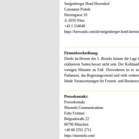
Steigenberger Hotel Herrenhof
Constanze Prašek
Herrengasse 10
A-1010 Wien
+43 1 534040
https://hrewards.com/de/steigenberger-hotel-herre
Firmenbeschreibung:
Direkt im Herzen des 1. Bezirks könnte die Lage
exklusiven Suiten besser nicht sein. Der Kohlmar
wenigen Minuten zu Fuß. Desweiteren ist es nu
Parlament, das Regierungsviertel und viele weite
Ideale Voraussetzungen für Freizeit- und Business
Pressekontakt:
Pressekontakt
Murmelz Communications
Felix Fichtner
Belgradstraße 22
80796 München
+49 89 3701 2711
https://murmelz.com/