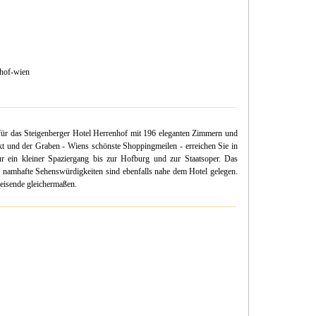
nhof-wien
 für das Steigenberger Hotel Herrenhof mit 196 eleganten Zimmern und
kt und der Graben - Wiens schönste Shoppingmeilen - erreichen Sie in
r ein kleiner Spaziergang bis zur Hofburg und zur Staatsoper. Das
re namhafte Sehenswürdigkeiten sind ebenfalls nahe dem Hotel gelegen.
reisende gleichermaßen.