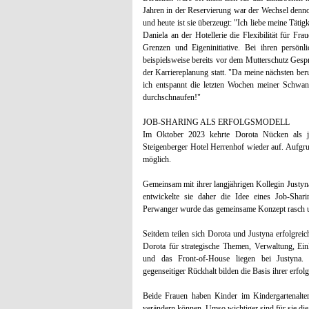
Jahren in der Reservierung war der Wechsel dennoch
und heute ist sie überzeugt: "Ich liebe meine Tätig
Daniela an der Hotellerie die Flexibilität für Fra
Grenzen und Eigeninitiative. Bei ihren persönl
beispielsweise bereits vor dem Mutterschutz Gesp
der Karriereplanung statt. "Da meine nächsten beru
ich entspannt die letzten Wochen meiner Schwan
durchschnaufen!"
JOB-SHARING ALS ERFOLGSMODELL
Im Oktober 2023 kehrte Dorota Nücken als j
Steigenberger Hotel Herrenhof wieder auf. Aufgrund
möglich.
Gemeinsam mit ihrer langjährigen Kollegin Justyna
entwickelte sie daher die Idee eines Job-Shar
Perwanger wurde das gemeinsame Konzept rasch u
Seitdem teilen sich Dorota und Justyna erfolgre
Dorota für strategische Themen, Verwaltung, Ein
und das Front-of-House liegen bei Justyna. 
gegenseitiger Rückhalt bilden die Basis ihrer erfo
Beide Frauen haben Kinder im Kindergartenalte
verändern können. Umso wichtiger sind für sie die