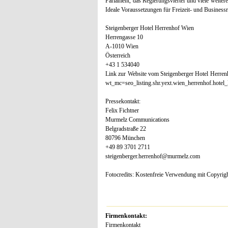
Parlament, das Regierungsviertel und viele weite
Ideale Voraussetzungen für Freizeit- und Business
Steigenberger Hotel Herrenhof Wien
Herrengasse 10
A-1010 Wien
Österreich
+43 1 534040
Link zur Website vom Steigenberger Hotel Herrenh
wt_mc=seo_listing.shr.yext.wien_herrenhof.hotel_l
Pressekontakt:
Felix Fichtner
Murmelz Communications
Belgradstraße 22
80796 München
+49 89 3701 2711
steigenberger.herrenhof@murmelz.com
Fotocredits: Kostenfreie Verwendung mit Copyri
Firmenkontakt:
Firmenkontakt