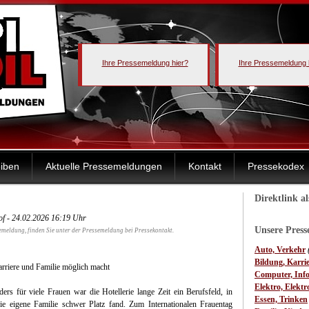
Ihre Pressemeldung hier?
Ihre Pressemeldung 
iben
Aktuelle Pressemeldungen
Kontakt
Pressekodex
Direktlink a
of - 24.02.2026 16:19 Uhr
Unsere Pres
emeldung, finden Sie unter der Pressemeldung bei Pressekontakt.
Auto, Verkehr
Bildung, Karri
rriere und Familie möglich macht
Computer, Inf
Elektro, Elektr
ers für viele Frauen war die Hotellerie lange Zeit ein Berufsfeld, in
Essen, Trinken
ie eigene Familie schwer Platz fand. Zum Internationalen Frauentag