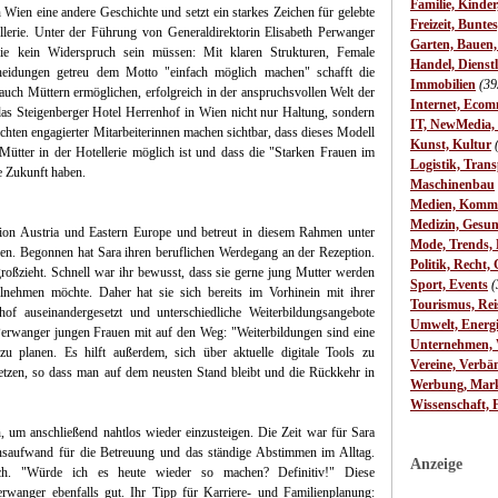
Familie, Kinde
 Wien eine andere Geschichte und setzt ein starkes Zeichen für gelebte
Freizeit, Bunte
llerie. Unter der Führung von Generaldirektorin Elisabeth Perwanger
Garten, Bauen
lie kein Widerspruch sein müssen: Mit klaren Strukturen, Female
Handel, Dienst
idungen getreu dem Motto "einfach möglich machen" schafft die
Immobilien
(39
uch Müttern ermöglichen, erfolgreich in der anspruchsvollen Welt der
Internet, Ecom
das Steigenberger Hotel Herrenhof in Wien nicht nur Haltung, sondern
IT, NewMedia,
chten engagierter Mitarbeiterinnen machen sichtbar, dass dieses Modell
Kunst, Kultur
 Mütter in der Hotellerie möglich ist und dass die "Starken Frauen im
Logistik, Trans
e Zukunft haben.
Maschinenbau
Medien, Komm
Medizin, Gesun
egion Austria und Eastern Europe und betreut in diesem Rahmen unter
Mode, Trends, L
en. Begonnen hat Sara ihren beruflichen Werdegang an der Rezeption.
Politik, Recht, 
e großzieht. Schnell war ihr bewusst, dass sie gerne jung Mutter werden
Sport, Events
(
ilnehmen möchte. Daher hat sie sich bereits im Vorhinein mit ihrer
Tourismus, Rei
of auseinandergesetzt und unterschiedliche Weiterbildungsangebote
Umwelt, Energ
erwanger jungen Frauen mit auf den Weg: "Weiterbildungen sind eine
Unternehmen, W
 zu planen. Es hilft außerdem, sich über aktuelle digitale Tools zu
Vereine, Verbä
setzen, so dass man auf dem neusten Stand bleibt und die Rückkehr in
Werbung, Mark
Wissenschaft, 
, um anschließend nahtlos wieder einzusteigen. Die Zeit war für Sara
onsaufwand für die Betreuung und das ständige Abstimmen im Alltag.
Anzeige
ich. "Würde ich es heute wieder so machen? Definitiv!" Diese
rwanger ebenfalls gut. Ihr Tipp für Karriere- und Familienplanung: