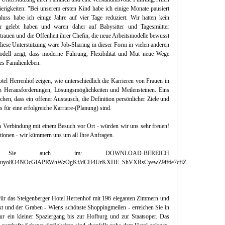
erigkeiten: "Bei unserem ersten Kind habe ich einige Monate pausiert
hluss habe ich einige Jahre auf vier Tage reduziert. Wir hatten kein
ir gelebt haben und waren daher auf Babysitter und Tagesmütter
rauen und die Offenheit ihrer Chefin, die neue Arbeitsmodelle bewusst
diese Unterstützung wäre Job-Sharing in dieser Form in vielen anderen
odell zeigt, dass moderne Führung, Flexibilität und Mut neue Wege
tes Familienleben.
tel Herrenhof zeigen, wie unterschiedlich die Karrieren von Frauen in
en Herausforderungen, Lösungsmöglichkeiten und Meilensteinen. Eins
ichen, dass ein offener Austausch, die Definition persönlicher Ziele und
s für eine erfolgreiche Karriere-(Planung) sind.
 in Verbindung mit einem Besuch vor Ort - würden wir uns sehr freuen!
mationen - wir kümmern uns um all Ihre Anfragen.
den Sie auch im: DOWNLOAD-BEREICH
Agae4Lsuyo8O4NOcGlAPRWhWzOgKf/dCH4UrKXHE_ShVXRsCyewZ9if6e7cfiZ-
 für das Steigenberger Hotel Herrenhof mit 196 eleganten Zimmern und
kt und der Graben - Wiens schönste Shoppingmeilen - erreichen Sie in
r ein kleiner Spaziergang bis zur Hofburg und zur Staatsoper. Das