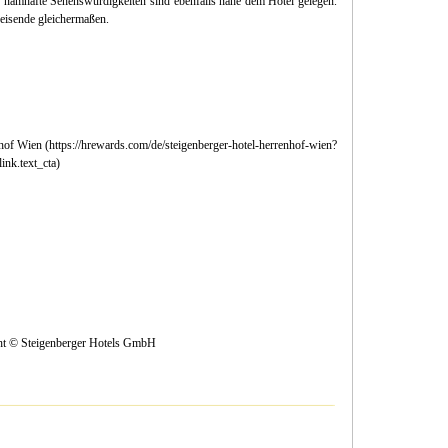
re namhafte Sehenswürdigkeiten sind ebenfalls nahe dem Hotel gelegen.
reisende gleichermaßen.
of Wien (https://hrewards.com/de/steigenberger-hotel-herrenhof-wien?
ink.text_cta)
ght © Steigenberger Hotels GmbH