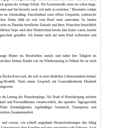
 genau der richtige Schritt. Die Assistenzrolle reizte sie schon lange,
keiten und bin bestrebt, noch viel mehr zu erreichen." Besonders schätzt
uen im Arbeitsalltag. Entscheidend seien offene Gespräche, realistische
ichen Zielen fühlt sie sich vom Hotel stark unterstützt. So fanden
räche zu Danielas beruflicher Zukunft und ihren Wünschen hinsichtlich
flichen Steps nach dem Mutterschutz bereits klar fixiert waren, konnte
gerschaft genießen. Ich konnte mich auf mein Kind vorbereiten und
unge Mutter ins Berufsleben zurück und nahm ihre Tätigkeit im
 ihrer kleinen Kinder war ein Wiedereinstieg in Vollzeit für sie nicht
 Zlocka-Krawczyk, die sich in einer ähnlichen Lebenssituation befand,
ing-Modells. Nach einem Gespräch mit Generaldirektorin Elisabeth
mgesetzt.
ich die Leitung des Housekeepings. Als Head of Housekeeping zeichnet
kauf und Personalthemen verantwortlich, das operative Tagesgeschäft
Klare Zuständigkeiten, regelmäßiger Austausch, Transparenz und
lgreichen Zusammenarbeit.
r und wissen, wie schnell ungeplante Herausforderungen den Alltag
 Unterstützung ihrer Familien und eine verständnisvolle Führung. Auch