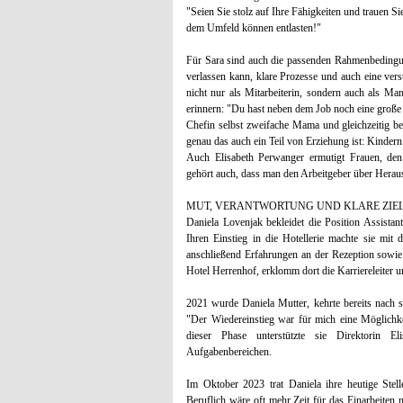
"Seien Sie stolz auf Ihre Fähigkeiten und trauen Si
dem Umfeld können entlasten!"
Für Sara sind auch die passenden Rahmenbedingun
verlassen kann, klare Prozesse und auch eine ver
nicht nur als Mitarbeiterin, sondern auch als M
erinnern: "Du hast neben dem Job noch eine große
Chefin selbst zweifache Mama und gleichzeitig ber
genau das auch ein Teil von Erziehung ist: Kindern
Auch Elisabeth Perwanger ermutigt Frauen, den
gehört auch, dass man den Arbeitgeber über Herau
MUT, VERANTWORTUNG UND KLARE ZIE
Daniela Lovenjak bekleidet die Position Assista
Ihren Einstieg in die Hotellerie machte sie mit
anschließend Erfahrungen an der Rezeption sowie
Hotel Herrenhof, erklomm dort die Karriereleiter 
2021 wurde Daniela Mutter, kehrte bereits nach 
"Der Wiedereinstieg war für mich eine Möglichk
dieser Phase unterstützte sie Direktorin E
Aufgabenbereichen.
Im Oktober 2023 trat Daniela ihre heutige Stel
Beruflich wäre oft mehr Zeit für das Einarbeiten 