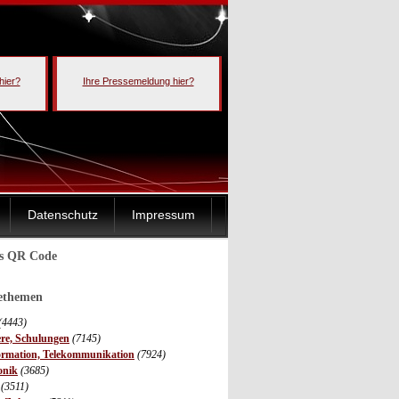
hier?
Ihre Pressemeldung hier?
Datenschutz
Impressum
ls QR Code
sethemen
(4443)
ere, Schulungen
(7145)
ormation, Telekommunikation
(7924)
onik
(3685)
(3511)