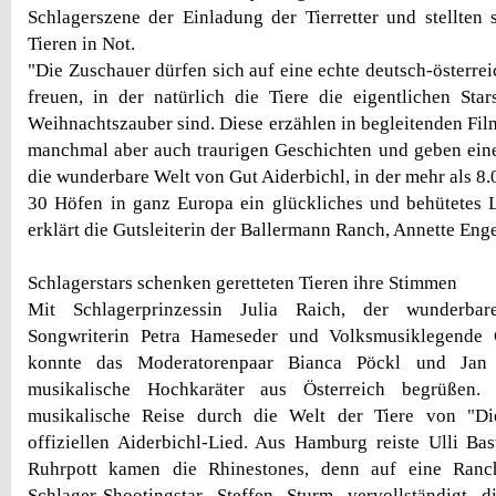
Schlagerszene der Einladung der Tierretter und stellten 
Tieren in Not.
"Die Zuschauer dürfen sich auf eine echte deutsch-österre
freuen, in der natürlich die Tiere die eigentlichen Sta
Weihnachtszauber sind. Diese erzählen in begleitenden Filme
manchmal aber auch traurigen Geschichten und geben eine
die wunderbare Welt von Gut Aiderbichl, in der mehr als 8.0
30 Höfen in ganz Europa ein glückliches und behütetes 
erklärt die Gutsleiterin der Ballermann Ranch, Annette Enge
Schlagerstars schenken geretteten Tieren ihre Stimmen
Mit Schlagerprinzessin Julia Raich, der wunderbar
Songwriterin Petra Hameseder und Volksmusiklegende G
konnte das Moderatorenpaar Bianca Pöckl und Jan 
musikalische Hochkaräter aus Österreich begrüßen.
musikalische Reise durch die Welt der Tiere von "D
offiziellen Aiderbichl-Lied. Aus Hamburg reiste Ulli B
Ruhrpott kamen die Rhinestones, denn auf eine Ran
Schlager-Shootingstar Steffen Sturm vervollständigt d