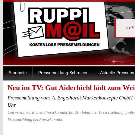
Ihre P
Startseite
Pressemeldung Schreiben
Aktuelle Pressem
Neu im TV: Gut Aiderbichl lädt zum We
Pressemeldung von: A. Engelhardt Markenkonzepte GmbH -
Uhr
Den verantwortlichen Pressekontakt, für den Inhalt der Pressemeldung, finden
Pressemeldung bei Pressekontakt.