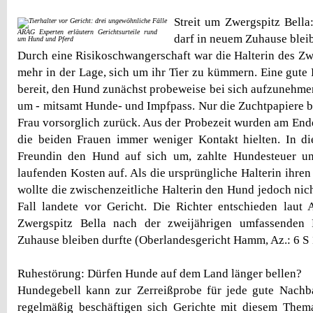
Streit um Zwergspitz Bell
ARAG Experten erläutern Gerichtsurteile rund
darf in neuem Zuhause blei
um Hund und Pferd
Durch eine Risikoschwangerschaft war die Halterin des Zwe
mehr in der Lage, sich um ihr Tier zu kümmern. Eine gute 
bereit, den Hund zunächst probeweise bei sich aufzunehmen
um - mitsamt Hunde- und Impfpass. Nur die Zuchtpapiere b
Frau vorsorglich zurück. Aus der Probezeit wurden am Ende
die beiden Frauen immer weniger Kontakt hielten. In di
Freundin den Hund auf sich um, zahlte Hundesteuer u
laufenden Kosten auf. Als die ursprüngliche Halterin ihre
wollte die zwischenzeitliche Halterin den Hund jedoch nic
Fall landete vor Gericht. Die Richter entschieden laut
Zwergspitz Bella nach der zweijährigen umfassenden 
Zuhause bleiben durfte (Oberlandesgericht Hamm, Az.: 6 S 
Ruhestörung: Dürfen Hunde auf dem Land länger bellen?
Hundegebell kann zur Zerreißprobe für jede gute Nachb
regelmäßig beschäftigen sich Gerichte mit diesem Thema