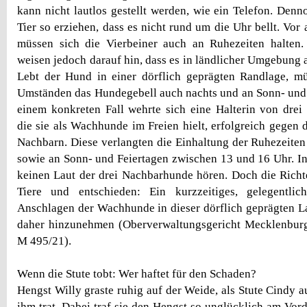
kann nicht lautlos gestellt werden, wie ein Telefon. Denn
Tier so erziehen, dass es nicht rund um die Uhr bellt. Vor
müssen sich die Vierbeiner auch an Ruhezeiten halte
weisen jedoch darauf hin, dass es in ländlicher Umgebung 
Lebt der Hund in einer dörflich geprägten Randlage, m
Umständen das Hundegebell auch nachts und an Sonn- und 
einem konkreten Fall wehrte sich eine Halterin von dre
die sie als Wachhunde im Freien hielt, erfolgreich gegen 
Nachbarn. Diese verlangten die Einhaltung der Ruhezeiten
sowie an Sonn- und Feiertagen zwischen 13 und 16 Uhr. In 
keinen Laut der drei Nachbarhunde hören. Doch die Richte
Tiere und entschieden: Ein kurzzeitiges, gelegentlic
Anschlagen der Wachhunde in dieser dörflich geprägten La
daher hinzunehmen (Oberverwaltungsgericht Mecklenbur
M 495/21).
Wenn die Stute tobt: Wer haftet für den Schaden?
Hengst Willy graste ruhig auf der Weide, als Stute Cindy a
ihm trat. Dabei traf sie den Hengst so unglücklich am Vord