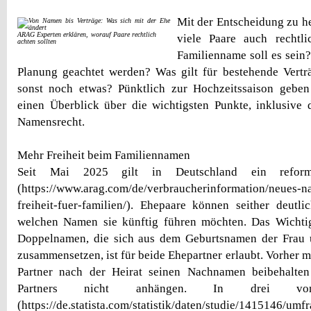
Mit der Entscheidung zu hei
ARAG Experten erklären, worauf Paare rechtlich
viele Paare auch rechtl
achten sollten
Familienname soll es sein
Planung geachtet werden? Was gilt für bestehende Vertr
sonst noch etwas? Pünktlich zur Hochzeitssaison geb
einen Überblick über die wichtigsten Punkte, inklusive
Namensrecht.
Mehr Freiheit beim Familiennamen
Seit Mai 2025 gilt in Deutschland ein reformi
(https://www.arag.com/de/verbraucherinformation/neues-
freiheit-fuer-familien/). Ehepaare können seither deutlic
welchen Namen sie künftig führen möchten. Das Wichti
Doppelnamen, die sich aus dem Geburtsnamen der Frau
zusammensetzen, ist für beide Ehepartner erlaubt. Vorher m
Partner nach der Heirat seinen Nachnamen beibehalte
Partners nicht anhängen. In drei vo
(https://de.statista.com/statistik/daten/studie/1415146/um