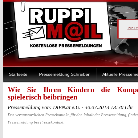
Ihre P
Startseite
Pressemeldung Schreiben
Aktuelle Pressem
Wie Sie Ihren Kindern die Kompas
spielerisch beibringen
Pressemeldung von: DIEN.at e.U. - 30.07.2013 13:30 Uhr
Den verantwortlichen Pressekontakt, für den Inhalt der Pressemeldung, finden
Pressemeldung bei Pressekontakt.