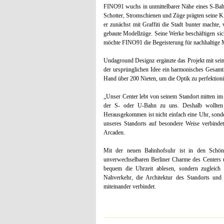
FINO91 wuchs in unmittelbarer Nähe eines S-Bahn
Schotter, Stromschienen und Züge prägten seine 
er zunächst mit Graffiti die Stadt bunter machte,
gebaute Modellzüge. Seine Werke beschäftigen sich
möchte FINO91 die Begeisterung für nachhaltige Mo
Undaground Designz ergänzte das Projekt mit sei
der ursprünglichen Idee ein harmonisches Gesamtk
Hand über 200 Nieten, um die Optik zu perfektioni
„Unser Center lebt von seinem Standort mitten 
der S- oder U-Bahn zu uns. Deshalb wollten
Herausgekommen ist nicht einfach eine Uhr, sonde
unseres Standorts auf besondere Weise verbinde
Arcaden.
Mit der neuen Bahnhofsuhr ist in den Schönh
unverwechselbaren Berliner Charme des Centers u
bequem die Uhrzeit ablesen, sondern zugleich 
Nahverkehr, die Architektur des Standorts und d
miteinander verbindet.