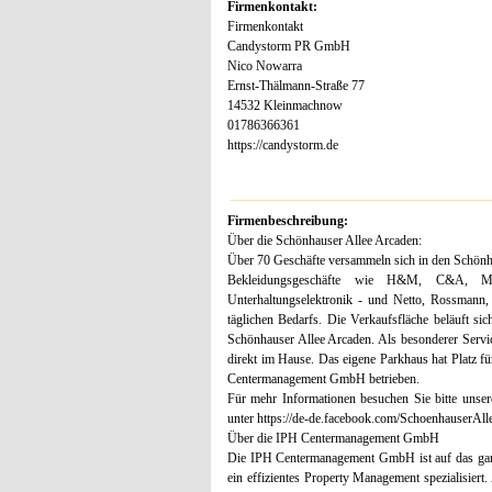
Firmenkontakt:
Firmenkontakt
Candystorm PR GmbH
Nico Nowarra
Ernst-Thälmann-Straße 77
14532 Kleinmachnow
01786366361
https://candystorm.de
Firmenbeschreibung:
Über die Schönhauser Allee Arcaden:
Über 70 Geschäfte versammeln sich in den Schönha
Bekleidungsgeschäfte wie H&M, C&A, 
Unterhaltungselektronik - und Netto, Rossmann
täglichen Bedarfs. Die Verkaufsfläche beläuft s
Schönhauser Allee Arcaden. Als besonderer Service 
direkt im Hause. Das eigene Parkhaus hat Platz 
Centermanagement GmbH betrieben.
Für mehr Informationen besuchen Sie bitte unse
unter https://de-de.facebook.com/SchoenhauserAll
Über die IPH Centermanagement GmbH
Die IPH Centermanagement GmbH ist auf das ganz
ein effizientes Property Management spezialisiert