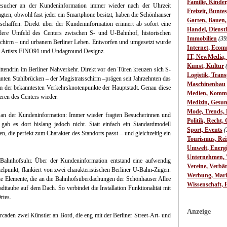
Familie, Kinde
esucher an der Kundeninformation immer wieder nach der Uhrzeit
Freizeit, Bunte
agten, obwohl fast jeder ein Smartphone besitzt, haben die Schönhauser
Garten, Bauen
chaffen. Direkt über der Kundeninformation erinnert ab sofort eine
Handel, Dienst
ondere Umfeld des Centers zwischen S- und U-Bahnhof, historischen
Immobilien
(39
chirm – und urbanem Berliner Leben. Entworfen und umgesetzt wurde
Internet, Ecom
eet Artists FINO91 und Undaground Designz.
IT, NewMedia,
Kunst, Kultur
ttendrin im Berliner Nahverkehr. Direkt vor den Türen kreuzen sich S-
Logistik, Trans
ten Stahlbrücken – der Magistratsschirm –prägen seit Jahrzehnten das
Maschinenbau
m der bekanntesten Verkehrsknotenpunkte der Hauptstadt. Genau diese
Medien, Komm
eren des Centers wieder.
Medizin, Gesun
Mode, Trends, L
 an der Kundeninformation: Immer wieder fragten Besucherinnen und
Politik, Recht, 
ab es dort bislang jedoch nicht. Statt einfach ein Standardmodell
Sport, Events
(
en, die perfekt zum Charakter des Standorts passt – und gleichzeitig ein
Tourismus, Rei
Umwelt, Energ
Unternehmen, W
e Bahnhofsuhr. Über der Kundeninformation entstand eine aufwendig
Vereine, Verbä
ttelpunkt, flankiert von zwei charakteristischen Berliner U-Bahn-Zügen.
Werbung, Mark
he Elemente, die an die Bahnhofsüberdachungen der Schönhauser Allee
Wissenschaft, 
dttaube auf dem Dach. So verbindet die Installation Funktionalität mit
rtes.
Anzeige
rcaden zwei Künstler an Bord, die eng mit der Berliner Street-Art- und