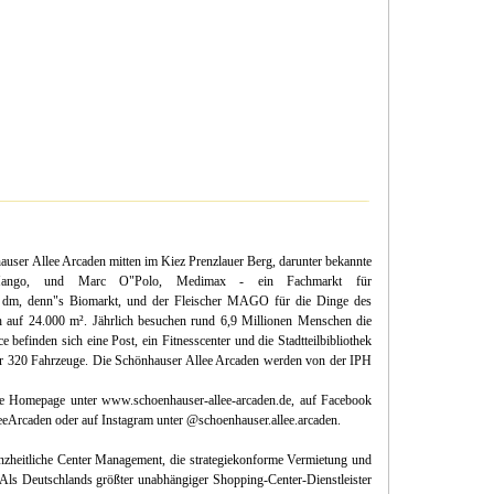
user Allee Arcaden mitten im Kiez Prenzlauer Berg, darunter bekannte
Mango, und Marc O"Polo, Medimax - ein Fachmarkt für
, dm, denn"s Biomarkt, und der Fleischer MAGO für die Dinge des
ich auf 24.000 m². Jährlich besuchen rund 6,9 Millionen Menschen die
befinden sich eine Post, ein Fitnesscenter und die Stadtteilbibliothek
für 320 Fahrzeuge. Die Schönhauser Allee Arcaden werden von der IPH
re Homepage unter www.schoenhauser-allee-arcaden.de, auf Facebook
eeArcaden oder auf Instagram unter @schoenhauser.allee.arcaden.
heitliche Center Management, die strategiekonforme Vermietung und
. Als Deutschlands größter unabhängiger Shopping-Center-Dienstleister