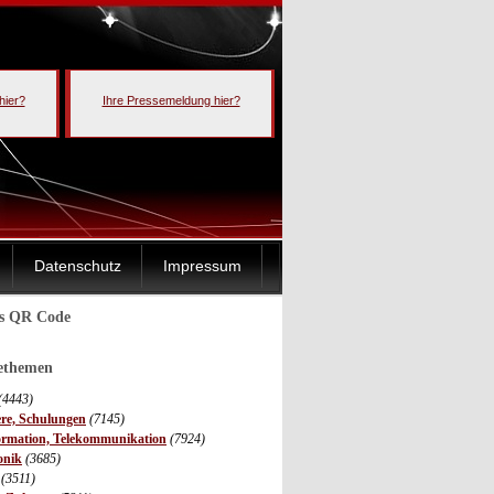
hier?
Ihre Pressemeldung hier?
Datenschutz
Impressum
ls QR Code
sethemen
(4443)
ere, Schulungen
(7145)
ormation, Telekommunikation
(7924)
onik
(3685)
(3511)