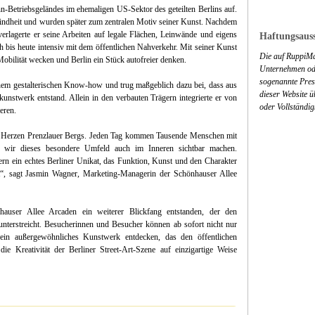
-Betriebsgeländes im ehemaligen US-Sektor des geteilten Berlins auf.
Kindheit und wurden später zum zentralen Motiv seiner Kunst. Nachdem
 verlagerte er seine Arbeiten auf legale Flächen, Leinwände und eigens
Haftungsauss
 bis heute intensiv mit dem öffentlichen Nahverkehr. Mit seiner Kunst
Die auf RuppiMa
bilität wecken und Berlin ein Stück autofreier denken.
Unternehmen ode
sogenannte Press
nem gestalterischen Know-how und trug maßgeblich dazu bei, dass aus
dieser Website 
unstwerk entstand. Allein in den verbauten Trägern integrierte er von
oder Vollständig
eren.
im Herzen Prenzlauer Bergs. Jeden Tag kommen Tausende Menschen mit
 wir dieses besondere Umfeld auch im Inneren sichtbar machen.
rn ein echtes Berliner Unikat, das Funktion, Kunst und den Charakter
t“, sagt Jasmin Wagner, Marketing-Managerin der Schönhauser Allee
auser Allee Arcaden ein weiterer Blickfang entstanden, der den
nterstreicht. Besucherinnen und Besucher können ab sofort nicht nur
ein außergewöhnliches Kunstwerk entdecken, das den öffentlichen
ie Kreativität der Berliner Street-Art-Szene auf einzigartige Weise