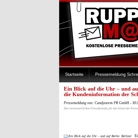
Startseite
Pressemeldung Schre
Ein Blick auf die Uhr – und au
die Kundeninformation der Sc
Pressemeldung von: Candystorm PR GmbH - 30.
Den verantwortlichen Pressekontakt, für den Inhalt der Press
Ei