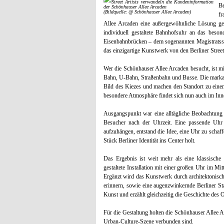
B
(Bildquelle: @ Schönhauser Allee Arcaden)
fr
Allee Arcaden eine außergewöhnliche Lösung ges
individuell gestaltete Bahnhofsuhr an das bes
Eisenbahnbrücken – dem sogenannten Magistratss
das einzigartige Kunstwerk von den Berliner Str
Wer die Schönhauser Allee Arcaden besucht, ist mi
Bahn, U-Bahn, Straßenbahn und Busse. Die markan
Bild des Kiezes und machen den Standort zu eine
besondere Atmosphäre findet sich nun auch im Inn
Ausgangspunkt war eine alltägliche Beobachtung
Besucher nach der Uhrzeit. Eine passende Uhr g
aufzuhängen, entstand die Idee, eine Uhr zu schaff
Stück Berliner Identität ins Center holt.
Das Ergebnis ist weit mehr als eine klassisch
gestaltete Installation mit einer großen Uhr im Mi
Ergänzt wird das Kunstwerk durch architektonisc
erinnern, sowie eine augenzwinkernde Berliner Sta
Kunst und erzählt gleichzeitig die Geschichte des O
Für die Gestaltung holten die Schönhauser Allee A
Urban-Culture-Szene verbunden sind.