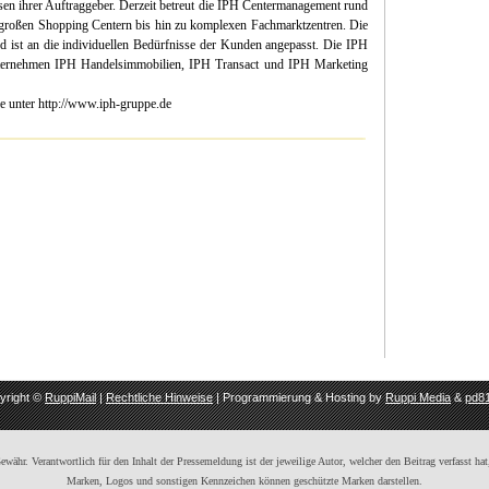
ssen ihrer Auftraggeber. Derzeit betreut die IPH Centermanagement rund
großen Shopping Centern bis hin zu komplexen Fachmarktzentren. Die
nd ist an die individuellen Bedürfnisse der Kunden angepasst. Die IPH
ernehmen IPH Handelsimmobilien, IPH Transact und IPH Marketing
e unter http://www.iph-gruppe.de
yright ©
RuppiMail
|
Rechtliche Hinweise
| Programmierung & Hosting by
Ruppi Media
&
pd81
ähr. Verantwortlich für den Inhalt der Pressemeldung ist der jeweilige Autor, welcher den Beitrag verfasst hat,
Marken, Logos und sonstigen Kennzeichen können geschützte Marken darstellen.