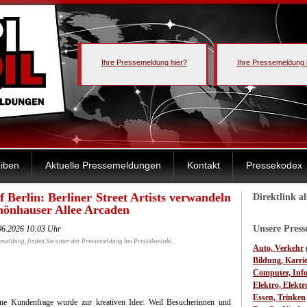
Ihre Pressemeldung hier?
Ihre Pressemeldung 
iben
Aktuelle Pressemeldungen
Kontakt
Pressekodex
f Berlin: Berliner Street Artists verwandeln
Direktlink a
hönhauser Allee Arcaden
Unsere Pres
06.2026 10:03 Uhr
emeldung, finden Sie unter der Pressemeldung bei Pressekontakt.
Auto, Verkehr
Bildung, Karri
Computer, Inf
Elektro, Elektr
Essen, Trinken
ne Kundenfrage wurde zur kreativen Idee: Weil Besucherinnen und