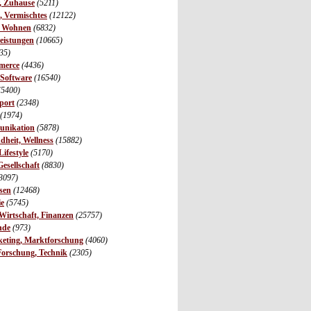
r, Zuhause
(5211)
s, Vermischtes
(12122)
, Wohnen
(6832)
leistungen
(10665)
35)
merce
(4436)
 Software
(16540)
(5400)
port
(2348)
(1974)
unikation
(5878)
dheit, Wellness
(15882)
ifestyle
(5170)
Gesellschaft
(8830)
3097)
sen
(12468)
ie
(5745)
irtschaft, Finanzen
(25757)
nde
(973)
eting, Marktforschung
(4060)
Forschung, Technik
(2305)