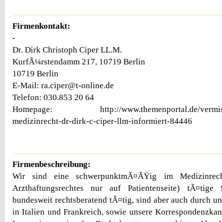
Firmenkontakt:
-
Dr. Dirk Christoph Ciper LL.M.
KurfÃ¼rstendamm 217, 10719 Berlin
10719 Berlin
E-Mail: ra.ciper@t-online.de
Telefon: 030.853 20 64
Homepage: http://www.themenportal.de/vermischt
medizinrecht-dr-dirk-c-ciper-llm-informiert-84446
Firmenbeschreibung:
Wir sind eine schwerpunktmÃ¤ÃŸig im Medizinrec
Arzthaftungsrechtes nur auf Patientenseite) tÃ¤tige
bundesweit rechtsberatend tÃ¤tig, sind aber auch durch un
in Italien und Frankreich, sowie unsere Korrespondenzkanz