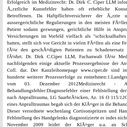
Erfolgreich im Medizinrecht: Dr. Dirk C. Ciper LLM inf
Ã„rztliche Kunstfehler haben oft erhebliche Kon
Betroffenen. Da Haftpflichtversicherer der Ã„rzte
aussergerichtliche Regulierungen in den meisten FÃ¤lle
Patient sodann gezwungen, gerichtliche Hilfe in Ans
Versicherungen im Vorfeld vielfach als "schicksalhafte
hatten, stellt sich vor Gericht in vielen FÃ¤llen als eine F
fÃ¼r den geschÃ¤digten Patienten zu Schadenersatz
fÃ¼hrt. Dr. Dirk C.Ciper LLM, Fachanwalt fÃ¼r Med
nachfolgenden einige aktuelle Prozessergebnisse der An
Coll. dar. Der Kanzleihomepage www.ciper.de sind 
hunderte weiterer Prozesserfolge zu entnehmen:1.Landge
vom 03. Dezember 2012Medizinrecht - Arzt
Behandlungsfehler:Diagnosefehler einer Fehlstellung d
nach Anpralltrauma, LG SaarbrÃ¼cken, Az. 16 O 115/12
eines Anpralltraumas begab sich der KlÃ¤ger in die Behan
Dieser verordnete wochenlang Cortisonspritzen und Han
Fehlstellung des Handgelenks diagnostizierte er indes nicht
November 2009 leidet der KlÃ¤ger u.a. an Schm