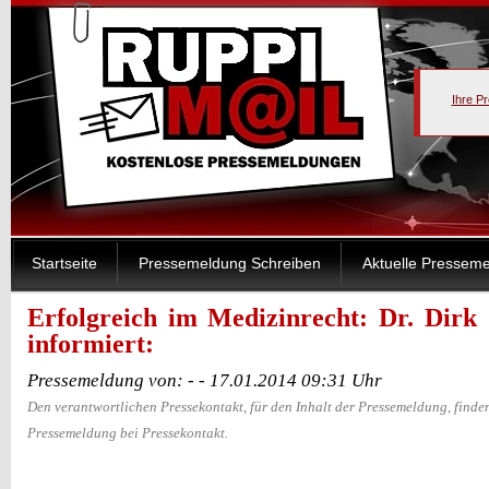
Ihre P
Startseite
Pressemeldung Schreiben
Aktuelle Pressem
Erfolgreich im Medizinrecht: Dr. Dir
informiert:
Pressemeldung von: - - 17.01.2014 09:31 Uhr
Den verantwortlichen Pressekontakt, für den Inhalt der Pressemeldung, finden
Pressemeldung bei Pressekontakt.