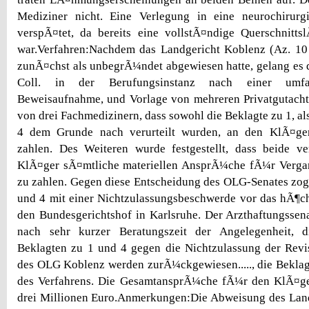
Mediziner nicht. Eine Verlegung in eine neurochirurgi
verspÃ¤tet, da bereits eine vollstÃ¤ndige Querschnitts
war.Verfahren:Nachdem das Landgericht Koblenz (Az. 10
zunÃ¤chst als unbegrÃ¼ndet abgewiesen hatte, gelang es 
Coll. in der Berufungsinstanz nach einer umfan
Beweisaufnahme, und Vorlage von mehreren Privatgutach
von drei Fachmedizinern, dass sowohl die Beklagte zu 1, al
4 dem Grunde nach verurteilt wurden, an den KlÃ¤ge
zahlen. Des Weiteren wurde festgestellt, dass beide ve
KlÃ¤ger sÃ¤mtliche materiellen AnsprÃ¼che fÃ¼r Verga
zu zahlen. Gegen diese Entscheidung des OLG-Senates zog
und 4 mit einer Nichtzulassungsbeschwerde vor das hÃ¶ch
den Bundesgerichtshof in Karlsruhe. Der Arzthaftungsse
nach sehr kurzer Beratungszeit der Angelegenheit, 
Beklagten zu 1 und 4 gegen die Nichtzulassung der Revi
des OLG Koblenz werden zurÃ¼ckgewiesen....., die Beklag
des Verfahrens. Die GesamtansprÃ¼che fÃ¼r den KlÃ¤ger
drei Millionen Euro.Anmerkungen:Die Abweisung des Land