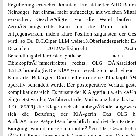
Regulierung erreichen konnten. Ein aktueller ARD-Beitr
Neinsager" hat einmal mehr aufgezeigt, mit welchen Mittel
versuchen, GeschÃ¤digte "vor die Wand laufen z
ZermÃ¼rbungstaktik kann nur die Politik oder d
entgegenwirken, indem klare Position zugunsten der Ges
wird, so Dr. D.C.Ciper LLM weiter.3.Oberlandesgericht 
Dezember 2012Medizinrecht - Arztha
Behandlungsfehler:Osteosynthese nach
TibiakopftrÃ¼mmerfraktur rechts, OLG DÃ¼ssel
42/12Chronologie:Die KlÃ¤gerin begab sich nach einem M
Klinik der Beklagten. Dort stellte man eine TibiakopftrÃ¼
operativ behandelt wurde. Der postoperative Verlauf gest
komplikationsreich. Es musste der KlÃ¤gerin u.a. ein kÃ¼
eingesetzt werden.Verfahren:In der Vorinstanz hatte das La
3 O 289/09) die Klage noch als unbegrÃ¼ndet abgewiese
sich die Berufung der KlÃ¤gerin. Das OLG hi
AufklÃ¤rungsrÃ¼ge fÃ¼r beachtlich und riet den Parteie
Einigung, worauf diese sich einlieÃŸen. Der Gesamtscha
fÃ¼nfstelligen Eurobereich.Anmerkungen von Ciper & 