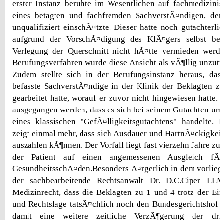
erster Instanz beruhte im Wesentlichen auf fachmedizin
eines betagten und fachfremden SachverstÃ¤ndigen, d
unqualifiziert einschÃ¤tzte. Dieser hatte noch gutachterl
aufgrund der VorschÃ¤digung des KlÃ¤gers selbst bei
Verlegung der Querschnitt nicht hÃ¤tte vermieden we
Berufungsverfahren wurde diese Ansicht als vÃ¶llig unzutr
Zudem stellte sich in der Berufungsinstanz heraus, das
befasste SachverstÃ¤ndige in der Klinik der Beklagten z
gearbeitet hatte, worauf er zuvor nicht hingewiesen hatte
ausgegangen werden, dass es sich bei seinem Gutachten um 
eines klassischen "GefÃ¤lligkeitsgutachtens" handelte.
zeigt einmal mehr, dass sich Ausdauer und HartnÃ¤ckigk
auszahlen kÃ¶nnen. Der Vorfall liegt fast vierzehn Jahre z
der Patient auf einen angemessenen Ausgleich fÃ¼
GesundheitsschÃ¤den.Besonders Ã¤rgerlich in dem vorlie
der sachbearbeitende Rechtsanwalt Dr. D.C.Ciper L
Medizinrecht, dass die Beklagten zu 1 und 4 trotz der Ei
und Rechtslage tatsÃ¤chlich noch den Bundesgerichtshof
damit eine weitere zeitliche VerzÃ¶gerung der dr