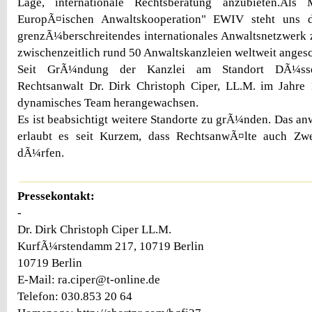
Lage, internationale Rechtsberatung anzubieten.Als M
EuropÃ¤ischen Anwaltskooperation" EWIV steht uns 
grenzÃ¼berschreitendes internationales Anwaltsnetzwerk
zwischenzeitlich rund 50 Anwaltskanzleien weltweit anges
Seit GrÃ¼ndung der Kanzlei am Standort DÃ¼sse
Rechtsanwalt Dr. Dirk Christoph Ciper, LL.M. im Jahre 
dynamisches Team herangewachsen.
Es ist beabsichtigt weitere Standorte zu grÃ¼nden. Das an
erlaubt es seit Kurzem, dass RechtsanwÃ¤lte auch Zwei
dÃ¼rfen.
Pressekontakt:
-
Dr. Dirk Christoph Ciper LL.M.
KurfÃ¼rstendamm 217, 10719 Berlin
10719 Berlin
E-Mail: ra.ciper@t-online.de
Telefon: 030.853 20 64