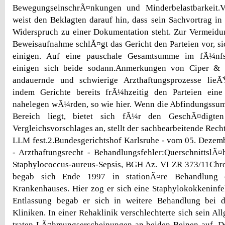
BewegungseinschrÃ¤nkungen und Minderbelastbarkeit.V
weist den Beklagten darauf hin, dass sein Sachvortrag i
Widerspruch zu einer Dokumentation steht. Zur Vermeidu
Beweisaufnahme schlÃ¤gt das Gericht den Parteien vor, si
einigen. Auf eine pauschale Gesamtsumme im fÃ¼nfst
einigen sich beide sodann.Anmerkungen von Ciper & C
andauernde und schwierige Arzthaftungsprozesse lieÃ
indem Gerichte bereits frÃ¼hzeitig den Parteien ein
nahelegen wÃ¼rden, so wie hier. Wenn die Abfindungss
Bereich liegt, bietet sich fÃ¼r den GeschÃ¤digt
Vergleichsvorschlages an, stellt der sachbearbeitende Rech
LLM fest.2.Bundesgerichtshof Karlsruhe - vom 05. Dezem
- Arzthaftungsrecht - Behandlungsfehler:Querschnitts
Staphylococcus-aureus-Sepsis, BGH Az. VI ZR 373/11Chr
begab sich Ende 1997 in stationÃ¤re Behandlung e
Krankenhauses. Hier zog er sich eine Staphylokokkeninfe
Entlassung begab er sich in weitere Behandlung bei 
Kliniken. In einer Rehaklinik verschlechterte sich sein A
traten LÃ¤hmungserscheinungen an beiden Beinen auf. De