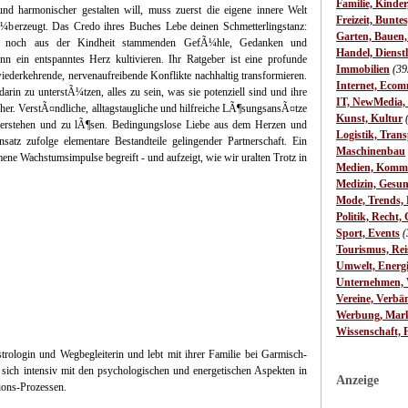
Familie, Kinde
d harmonischer gestalten will, muss zuerst die eigene innere Welt
Freizeit, Bunte
Ã¼berzeugt. Das Credo ihres Buches Lebe deinen Schmetterlingstanz:
Garten, Bauen
g noch aus der Kindheit stammenden GefÃ¼hle, Gedanken und
Handel, Dienst
n ein entspanntes Herz kultivieren. Ihr Ratgeber ist eine profunde
Immobilien
(39
wiederkehrende, nervenaufreibende Konflikte nachhaltig transformieren.
Internet, Ecom
darin zu unterstÃ¼tzen, alles zu sein, was sie potenziell sind und ihre
IT, NewMedia,
her. VerstÃ¤ndliche, alltagstaugliche und hilfreiche LÃ¶sungsansÃ¤tze
Kunst, Kultur
erstehen und zu lÃ¶sen. Bedingungslose Liebe aus dem Herzen und
Logistik, Trans
atz zufolge elementare Bestandteile gelingender Partnerschaft. Ein
Maschinenbau
ne Wachstumsimpulse begreift - und aufzeigt, wie wir uralten Trotz in
Medien, Komm
Medizin, Gesun
Mode, Trends, L
Politik, Recht, 
Sport, Events
(
Tourismus, Rei
Umwelt, Energ
Unternehmen, W
Vereine, Verbä
Werbung, Mark
Wissenschaft, 
trologin und Wegbegleiterin und lebt mit ihrer Familie bei Garmisch-
e sich intensiv mit den psychologischen und energetischen Aspekten in
Anzeige
ions-Prozessen.