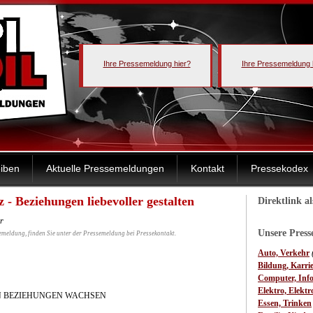
Ihre Pressemeldung hier?
Ihre Pressemeldung 
iben
Aktuelle Pressemeldungen
Kontakt
Pressekodex
 - Beziehungen liebevoller gestalten
Direktlink a
r
Unsere Pres
emeldung, finden Sie unter der Pressemeldung bei Pressekontakt.
Auto, Verkehr
Bildung, Karri
Computer, Inf
Elektro, Elektr
N BEZIEHUNGEN WACHSEN
Essen, Trinken