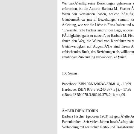
Wer zukÃ¼nftig seine Beziehungen gelassener un
erforschen, ist die Autorin Barbara M. Fischer 
Wenn wir verstanden haben, welche hÃ¤ufi
GlaubenssÃ¤tze uns in Beziehungen steuern, kan
Anleitung, wie wir die Liebe in Fluss halten und 
"Erwachte, reife Partner sind in der Lage, andere 
FÃ¤higkeiten ganz zu nutzen", so Barbara M. Fisc
ebnen den Weg, die Wurzel von Konflikten zu v
Gleichwertigkeit auf AugenhÃ¶he sind ihrem Ans
erfrischendes Buch, das Beziehungen als willkomme
emotionale Zuwendung verwandeln kÃ¶nnen.
160 Seiten
Paperback ISBN 978-3-96240-376-8 | â‚¬ 10,99
Hardcover ISBN 978-3-96240-377-5 | â‚¬ 17,99
e-Book ISBN 978-3-96240-378-2 | â‚¬ 4,99
ÃœBER DIE AUTORIN
Barbara Fischer (geboren 1963) ist geprÃ¼fte As
Partenkirchen. Seit vielen Jahren beschÃ¤ftigt si
Verbindung mit seelischen Reife- und Transformat