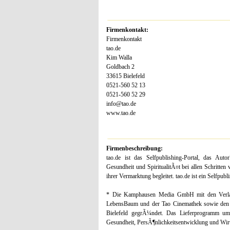
Firmenkontakt:
Firmenkontakt
tao.de
Kim Walla
Goldbach 2
33615 Bielefeld
0521-560 52 13
0521-560 52 29
info@tao.de
www.tao.de
Firmenbeschreibung:
tao.de ist das Selfpublishing-Portal, das Aut
Gesundheit und SpiritualitÃ¤t bei allen Schritt
ihrer Vermarktung begleitet. tao.de ist ein Self
* Die Kamphausen Media GmbH mit den Verla
LebensBaum und der Tao Cinemathek sowie den S
Bielefeld gegrÃ¼ndet. Das Lieferprogramm umf
Gesundheit, PersÃ¶nlichkeitsentwicklung und Wirts