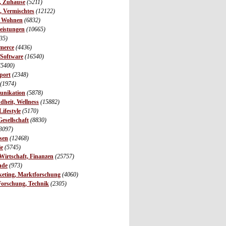
r, Zuhause
(5211)
s, Vermischtes
(12122)
, Wohnen
(6832)
leistungen
(10665)
35)
merce
(4436)
 Software
(16540)
(5400)
port
(2348)
(1974)
unikation
(5878)
dheit, Wellness
(15882)
ifestyle
(5170)
Gesellschaft
(8830)
3097)
sen
(12468)
ie
(5745)
irtschaft, Finanzen
(25757)
nde
(973)
eting, Marktforschung
(4060)
Forschung, Technik
(2305)