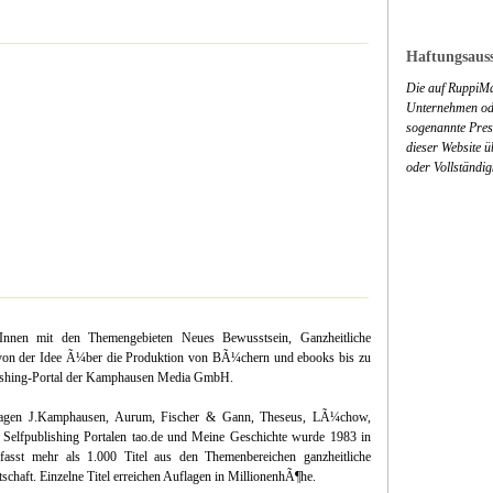
Haftungsauss
Die auf RuppiMa
Unternehmen ode
sogenannte Press
dieser Website 
oder Vollständig
orInnen mit den Themengebieten Neues Bewusstsein, Ganzheitliche
en von der Idee Ã¼ber die Produktion von BÃ¼chern und ebooks bis zu
publishing-Portal der Kamphausen Media GmbH.
gen J.Kamphausen, Aurum, Fischer & Gann, Theseus, LÃ¼chow,
elfpublishing Portalen tao.de und Meine Geschichte wurde 1983 in
asst mehr als 1.000 Titel aus den Themenbereichen ganzheitliche
chaft. Einzelne Titel erreichen Auflagen in MillionenhÃ¶he.