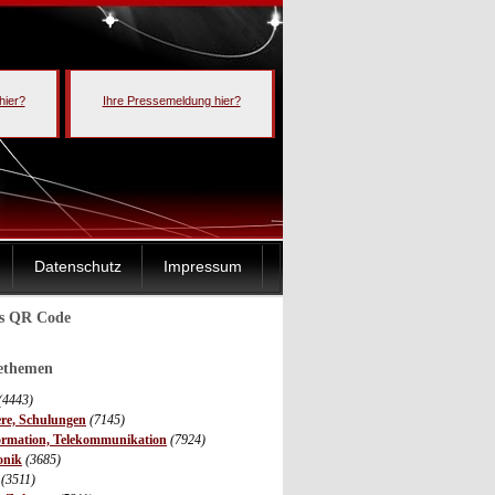
hier?
Ihre Pressemeldung hier?
Datenschutz
Impressum
ls QR Code
sethemen
(4443)
ere, Schulungen
(7145)
ormation, Telekommunikation
(7924)
onik
(3685)
(3511)