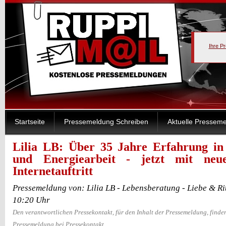
Ihre P
Startseite
Pressemeldung Schreiben
Aktuelle Pressem
Lilia LB: Über 35 Jahre Erfahrung in 
und Energiearbeit - jetzt mit ne
Internetauftritt
Pressemeldung von: Lilia LB - Lebensberatung - Liebe & Ri
10:20 Uhr
Den verantwortlichen Pressekontakt, für den Inhalt der Pressemeldung, finden
Pressemeldung bei Pressekontakt.